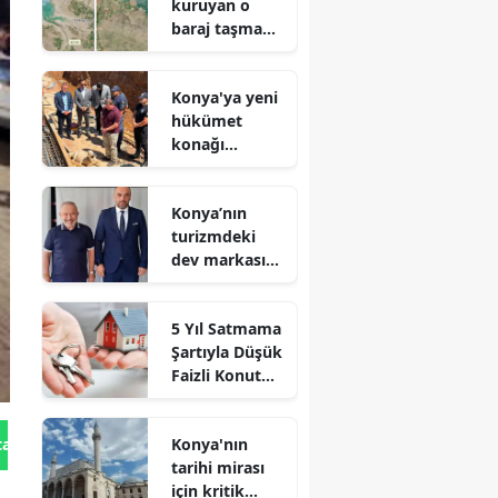
kuruyan o
baraj taşma
noktasına
geldi
Konya'ya yeni
hükümet
konağı
geliyor: Temel
atıldı
Konya’nın
turizmdeki
dev markası
Nusret Argun,
Et sektöründe
5 Yıl Satmama
de zirveye
Şartıyla Düşük
oynuyor
Faizli Konut
Kredisi
Geliyor!
Konya'nın
tan Gönder
tarihi mirası
için kritik