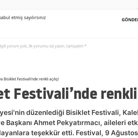
Malatya
abul etmiş sayılırsınız
GÖNDE
Manisa
Kahramanmaraş
 ilgili yorum yok, ilk yorumu siz yazın, tartışalım *
Mardin
Muğla
Muş
a Bisiklet Festivali’nde renkli açılış!
Nevşehir
t Festivali’nde renkli 
Niğde
Ordu
esi'nin düzenlediği Bisiklet Festivali, Kal
ye Başkanı Ahmet Pekyatırmacı, aileleri etk
Rize
ayanlara teşekkür etti. Festival, 9 Ağusto
Sakarya