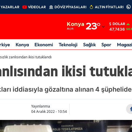
YAZARLAR
VİDEOLAR
DÖVİZ PİYASALARI
ALTIN FİYATLARI
Adana
Konya
23
°
DOLAR
Adıyaman
47,7436
Açık
%0.
Afyonkarahisar
rkiye
Konya
Ekonomi
Teknoloji
Sağlık
Spor
Magaz
Ağrı
sızlık zanlısından ikisi tutuklandı
anlısından ikisi tutukl
Amasya
Ankara
arı iddiasıyla gözaltına alınan 4 şüphelide
Antalya
Artvin
Yayınlanma
04 Aralık 2022 - 10:54
Aydın
Balıkesir