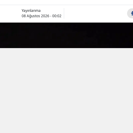
Samsun
Yayınlanma
08 Ağustos 2026 - 00:02
Siirt
Sinop
Sivas
Tekirdağ
Tokat
Trabzon
Tunceli
Şanlıurfa
Uşak
Van