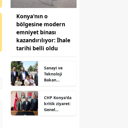
Konya'nın o
bölgesine modern
emniyet binası
kazandırılıyor: İhale
tarihi belli oldu
Sanayi ve
Teknoloji
Bakan
Yardımcısı
Oruç Baba
CHP Konya'da
İnan Ilgın'da!
kritik ziyaret:
Genel
merkezden il
başkanlığına
çıkarma