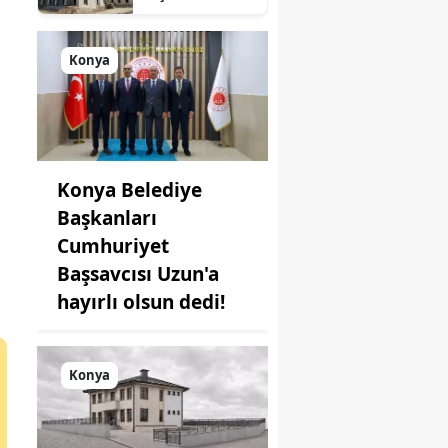
süreç: Son
durum
açıklandı
Konya
Konya Belediye
Başkanları
Cumhuriyet
Başsavcısı Uzun'a
hayırlı olsun dedi!
Konya