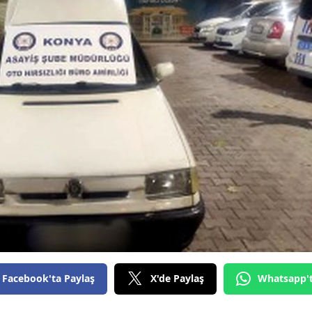
Bilecik
Bingöl
Bitlis
Bolu
Burdur
Bursa
Çanakkale
Çankırı
Çorum
Denizli
Facebook'ta Paylaş
X'de Paylaş
Whatsapp'
Diyarbakır