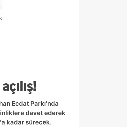
R
açılış!
ehan Ecdat Parkı'nda
inliklere davet ederek
s'a kadar sürecek.