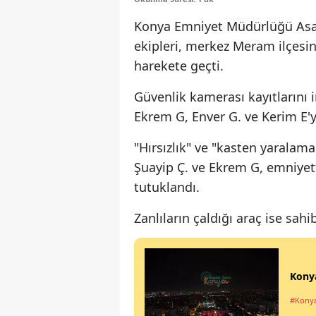
Konya Emniyet Müdürlüğü Asay
ekipleri, merkez Meram ilçesind
harekete geçti.
Güvenlik kamerası kayıtlarını in
Ekrem G, Enver G. ve Kerim E'y
"Hırsızlık" ve "kasten yaralam
Şuayip Ç. ve Ekrem G, emniyett
tutuklandı.
Zanlıların çaldığı araç ise sahi
Konya
#Kony