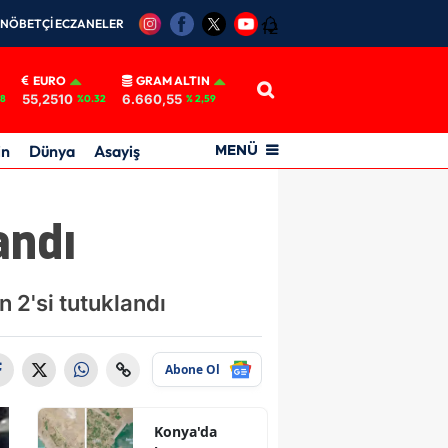
NÖBETÇİ ECZANELER
12
EURO
GRAM ALTIN
55,2510
6.660,55
18
%0.32
% 2,59
in
Dünya
Asayiş
MENÜ
andı
n 2'si tutuklandı
Abone Ol
Konya'da