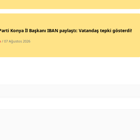
Mersin
İstanbul
Parti Konya İl Başkanı IBAN paylaştı: Vatandaş tepki gösterdi!
İzmir
a
/ 07 Ağustos 2026
Kars
Kastamonu
Kayseri
Kırklareli
Kırşehir
Kocaeli
Konya
Kütahya