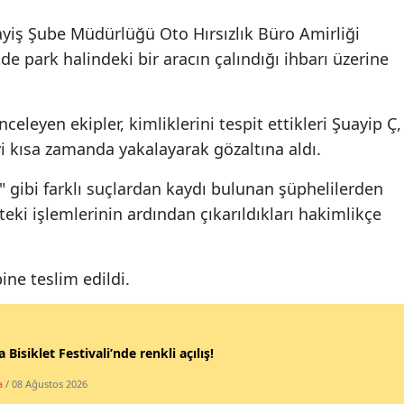
Edirne
iş Şube Müdürlüğü Oto Hırsızlık Büro Amirliği
e park halindeki bir aracın çalındığı ihbarı üzerine
Elazığ
Erzincan
celeyen ekipler, kimliklerini tespit ettikleri Şuayip Ç,
Erzurum
i kısa zamanda yakalayarak gözaltına aldı.
Eskişehir
a" gibi farklı suçlardan kaydı bulunan şüphelilerden
Gaziantep
eki işlemlerinin ardından çıkarıldıkları hakimlikçe
Giresun
bine teslim edildi.
Gümüşhane
Hakkari
 Bisiklet Festivali’nde renkli açılış!
Hatay
a
/ 08 Ağustos 2026
Isparta