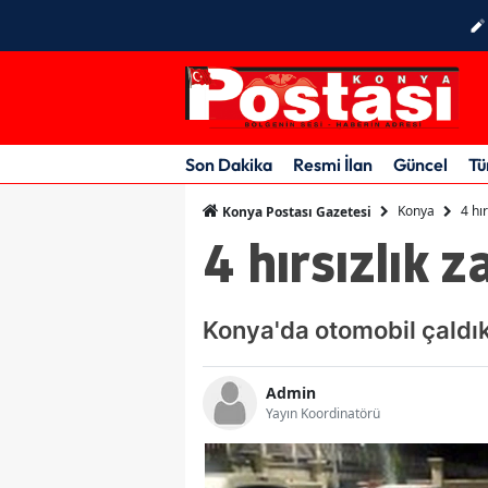
Son Dakika
Resmi İlan
Güncel
Tü
Konya
4 hır
Konya Postası Gazetesi
4 hırsızlık z
Konya'da otomobil çaldıkl
Admin
Yayın Koordinatörü