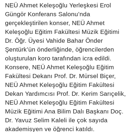
NEÜ Ahmet Keleşoğlu Yerleşkesi Erol
Edirne
Güngör Konferans Salonu’nda
Elazığ
gerçekleştirilen konser, NEÜ Ahmet
Keleşoğlu Eğitim Fakültesi Müzik Eğitimi
Erzincan
Dr. Öğr. Üyesi Vahide Bahar Önder
Erzurum
Şentürk’ün önderliğinde, öğrencilerden
Eskişehir
oluşturulan koro tarafından icra edildi.
Konsere, NEÜ Ahmet Keleşoğlu Eğitim
Gaziantep
Fakültesi Dekanı Prof. Dr. Mürsel Biçer,
Giresun
NEÜ Ahmet Keleşoğlu Eğitim Fakültesi
Gümüşhane
Dekan Yardımcısı Prof. Dr. Kerim Sarıçelik,
NEÜ Ahmet Keleşoğlu Eğitim Fakültesi
Hakkari
Müzik Eğitimi Ana Bilim Dalı Başkanı Doç.
Hatay
Dr. Yavuz Selim Kaleli ile çok sayıda
Isparta
akademisyen ve öğrenci katıldı.