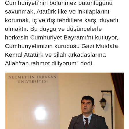
Cumhuriyeti’nin bölünmez bütünlüğünü
Samsun
savunmak, Atatürk ilke ve inkılaplarını
korumak, iç ve dış tehditlere karşı duyarlı
Siirt
olmaktır. Bu duygu ve düşüncelerle
Sinop
herkesin Cumhuriyet Bayramı’nı kutluyor,
Sivas
Cumhuriyetimizin kurucusu Gazi Mustafa
Kemal Atatürk ve silah arkadaşlarına
Tekirdağ
Allah’tan rahmet diliyorum” dedi.
Tokat
Trabzon
Tunceli
Şanlıurfa
Uşak
Van