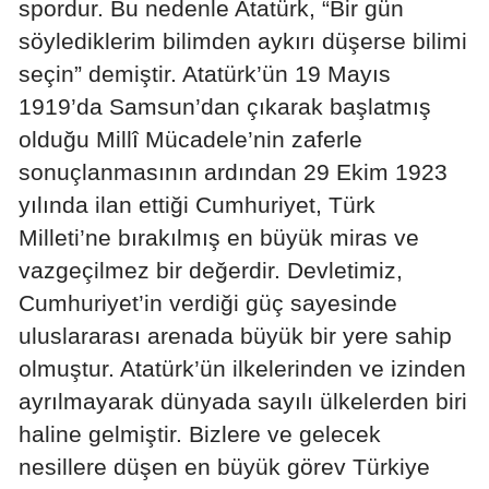
spordur. Bu nedenle Atatürk, “Bir gün
Malatya
söylediklerim bilimden aykırı düşerse bilimi
seçin” demiştir. Atatürk’ün 19 Mayıs
Manisa
1919’da Samsun’dan çıkarak başlatmış
Kahramanmaraş
olduğu Millî Mücadele’nin zaferle
Mardin
sonuçlanmasının ardından 29 Ekim 1923
yılında ilan ettiği Cumhuriyet, Türk
Muğla
Milleti’ne bırakılmış en büyük miras ve
Muş
vazgeçilmez bir değerdir. Devletimiz,
Cumhuriyet’in verdiği güç sayesinde
Nevşehir
uluslararası arenada büyük bir yere sahip
Niğde
olmuştur. Atatürk’ün ilkelerinden ve izinden
Ordu
ayrılmayarak dünyada sayılı ülkelerden biri
haline gelmiştir. Bizlere ve gelecek
Rize
nesillere düşen en büyük görev Türkiye
Sakarya