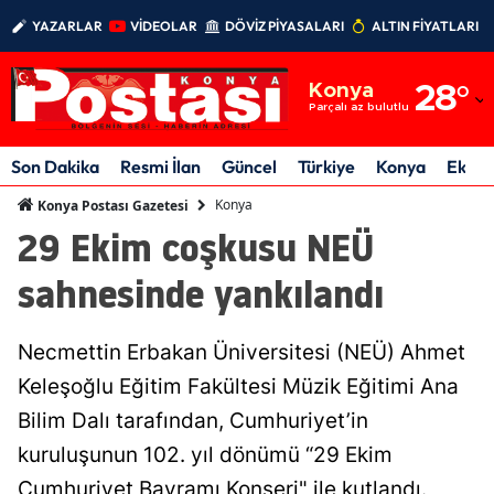
YAZARLAR
VİDEOLAR
DÖVİZ PİYASALARI
ALTIN FİYATLARI
Adana
Konya
28
°
Adıyaman
Parçalı az bulutlu
Afyonkarahisar
Son Dakika
Resmi İlan
Güncel
Türkiye
Konya
Ekon
Ağrı
Konya
Konya Postası Gazetesi
29 Ekim coşkusu NEÜ
Amasya
sahnesinde yankılandı
Ankara
Antalya
Necmettin Erbakan Üniversitesi (NEÜ) Ahmet
Artvin
Keleşoğlu Eğitim Fakültesi Müzik Eğitimi Ana
Bilim Dalı tarafından, Cumhuriyet’in
Aydın
kuruluşunun 102. yıl dönümü “29 Ekim
Balıkesir
Cumhuriyet Bayramı Konseri" ile kutlandı.