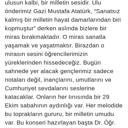
ulusun kalbi, bir milletin sesidir. Ulu
önderimiz Gazi Mustafa Atatürk, “Sanatsız
Yalova
kalmış bir milletin hayat damarlarından biri
Karabük
kopmuştur” derken aslında bizlere bir
Kilis
miras bırakmaktadır. O miras sanatla
yaşamak ve yaşatmaktır. Birazdan o
Osmaniye
mirasın sesini öğrencilerimizin
Düzce
yüreklerinden hissedeceğiz. Bugün
sahnede yer alacak gençlerimiz sadece
notaları değil, inançlarını, umutlarını ve
Cumhuriyet sevdalarını seslerine
katacaklar. Onların her tınısında bir 29
Ekim sabahının aydınlığı var. Her melodide
bu toprakların gururu, bir milletin umudu
var. Bu konseri hazırlayan başta Dr. Öğr.