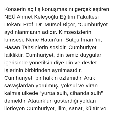
Mersin
Konserin açılış konuşmasını gerçekleştiren
NEÜ Ahmet Keleşoğlu Eğitim Fakültesi
İstanbul
Dekanı Prof. Dr. Mürsel Biçer, “Cumhuriyet
İzmir
aydınlanmanın adıdır. Kimsesizlerin
Kars
kimsesi, Nene Hatun’un, Sütçü İmam’ın,
Hasan Tahsinlerin sesidir. Cumhuriyet
Kastamonu
laikliktir. Cumhuriyet, din temiz duygular
Kayseri
içerisinde yönetilsin diye din ve devlet
işlerinin birbirinden ayrılmasıdır.
Kırklareli
Cumhuriyet, bir halkın özlemidir. Artık
Kırşehir
savaşlardan yorulmuş, yoksul ve viran
Kocaeli
kalmış ülkede “yurtta sulh, cihanda sulh”
demektir. Atatürk’ün gösterdiği yoldan
Konya
ilerleyen Cumhuriyet, ilim, sanat, kültür ve
Kütahya