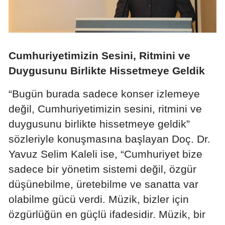
Yozgat
Zonguldak
Cumhuriyetimizin Sesini, Ritmini ve
Aksaray
Duygusunu Birlikte Hissetmeye Geldik
Bayburt
“Bugün burada sadece konser izlemeye
Karaman
değil, Cumhuriyetimizin sesini, ritmini ve
Kırıkkale
duygusunu birlikte hissetmeye geldik”
sözleriyle konuşmasına başlayan Doç. Dr.
Batman
Yavuz Selim Kaleli ise, “Cumhuriyet bize
Şırnak
sadece bir yönetim sistemi değil, özgür
düşünebilme, üretebilme ve sanatta var
Bartın
olabilme gücü verdi. Müzik, bizler için
Ardahan
özgürlüğün en güçlü ifadesidir. Müzik, bir
Iğdır