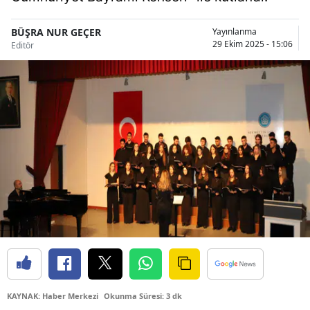
Bilecik
BÜŞRA NUR GEÇER
Yayınlanma
Bingöl
29 Ekim 2025 - 15:06
Editör
Bitlis
Bolu
Burdur
Bursa
Çanakkale
Çankırı
Çorum
Denizli
KAYNAK: Haber Merkezi
Okunma Süresi: 3 dk
Diyarbakır