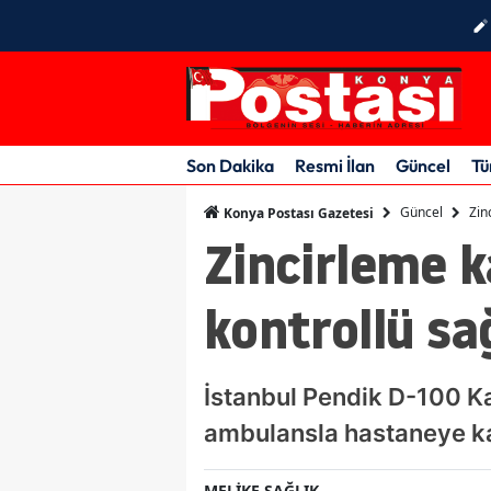
Son Dakika
Resmi İlan
Güncel
Tü
Güncel
Zin
Konya Postası Gazetesi
Zincirleme ka
kontrollü sa
İstanbul Pendik D-100 Kar
ambulansla hastaneye kal
MELİKE SAĞLIK