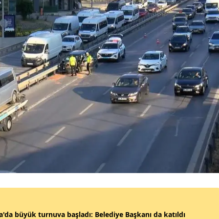
Malatya
Manisa
Kahramanmaraş
Mardin
Muğla
Muş
Nevşehir
Niğde
Ordu
Rize
'da büyük turnuva başladı: Belediye Başkanı da katıldı
Sakarya