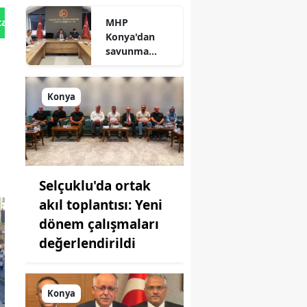
durum
MHP
tan Gönder
açıklandı
Konya'dan
savunma
sanayisinde
yeni hamle: İlk
toplantı
Konya
yapıldı!
Selçuklu'da ortak
akıl toplantısı: Yeni
dönem çalışmaları
değerlendirildi
Konya