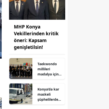
MHP Konya
Vekillerinden kritik
öneri: Kapsam
genişletilsin!
Taekwondo
millileri
madalya için
Ankara'da
kampa girdiler
Konya’da kar
maskeli
şüphelilerden
milyonluk