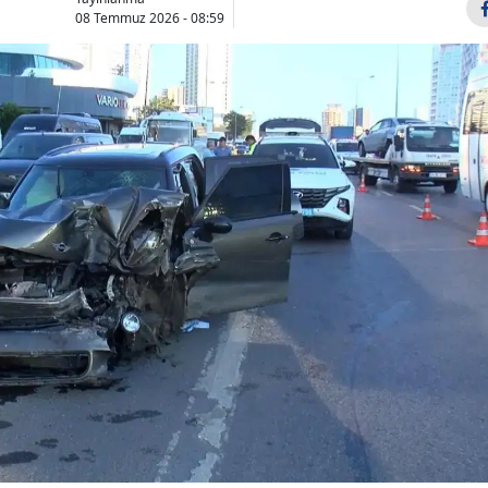
08 Temmuz 2026 - 08:59
Bilecik
Bingöl
Bitlis
Bolu
Burdur
Bursa
Çanakkale
Çankırı
Çorum
Denizli
Diyarbakır