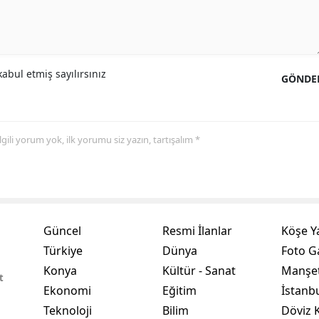
Yozgat
Zonguldak
abul etmiş sayılırsınız
GÖNDE
Aksaray
Bayburt
 ilgili yorum yok, ilk yorumu siz yazın, tartışalım *
Karaman
Kırıkkale
Batman
Güncel
Resmi İlanlar
Köşe Y
Şırnak
Türkiye
Dünya
Foto Ga
Bartın
Konya
Kültür - Sanat
Manşet
t
Ardahan
Ekonomi
Eğitim
İstanb
Teknoloji
Bilim
Döviz K
Iğdır