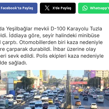
Edirne
Facebook'ta Paylaş
X'de Paylaş
Whatsapp'
Elazığ
Erzincan
nda Yeşilbağlar mevkii D-100 Karayolu Tuzla
di. İddiaya göre, seyir halindeki minibüse
Erzurum
 çarptı. Otomobillerden biri kaza nedeniyle
Eskişehir
re çarparak durabildi. İhbar üzerine olay
leri sevk edildi. Polis ekipleri kaza nedeniyle
Gaziantep
ilde sağladı.
Giresun
Gümüşhane
Hakkari
Hatay
Isparta