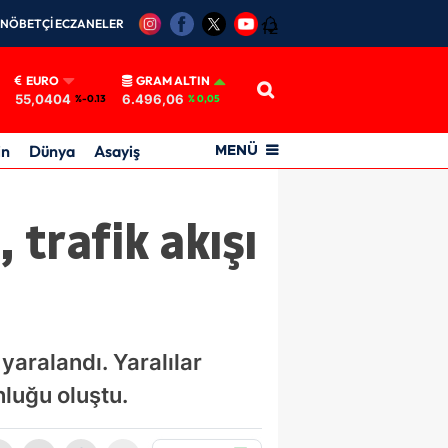
NÖBETÇİ ECZANELER
12
EURO
GRAM ALTIN
55,0404
6.496,06
%-0.13
% 0,05
in
Dünya
Asayiş
MENÜ
 trafik akışı
yaralandı. Yaralılar
nluğu oluştu.