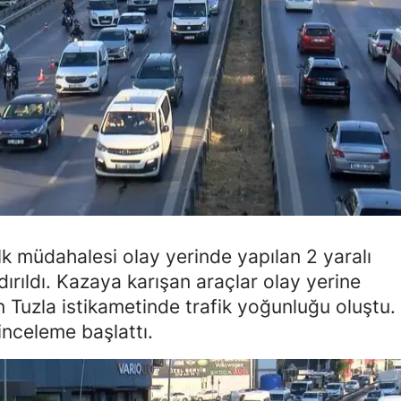
Mersin
İstanbul
İzmir
Kars
Kastamonu
Kayseri
Kırklareli
ilk müdahalesi olay yerinde yapılan 2 yaralı
rıldı. Kazaya karışan araçlar olay yerine
Kırşehir
en Tuzla istikametinde trafik yoğunluğu oluştu.
Kocaeli
i inceleme başlattı.
Konya
Kütahya