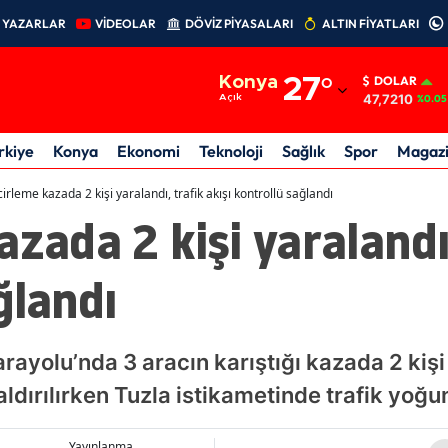
YAZARLAR
VİDEOLAR
DÖVİZ PİYASALARI
ALTIN FİYATLARI
Adana
Konya
27
°
DOLAR
Adıyaman
47,7210
Açık
%0.05
Afyonkarahisar
rkiye
Konya
Ekonomi
Teknoloji
Sağlık
Spor
Magaz
Ağrı
cirleme kazada 2 kişi yaralandı, trafik akışı kontrollü sağlandı
zada 2 kişi yaralandı,
Amasya
Ankara
ğlandı
Antalya
Artvin
ayolu’nda 3 aracın karıştığı kazada 2 kişi 
Aydın
dırılırken Tuzla istikametinde trafik yoğu
Balıkesir
Yayınlanma