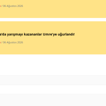
a
/ 06 Ağustos 2026
Samsun
Siirt
Sinop
'da yarışmayı kazananlar Umre'ye uğurlandı!
Sivas
a
/ 06 Ağustos 2026
Tekirdağ
Tokat
Trabzon
Tunceli
Şanlıurfa
Uşak
Van