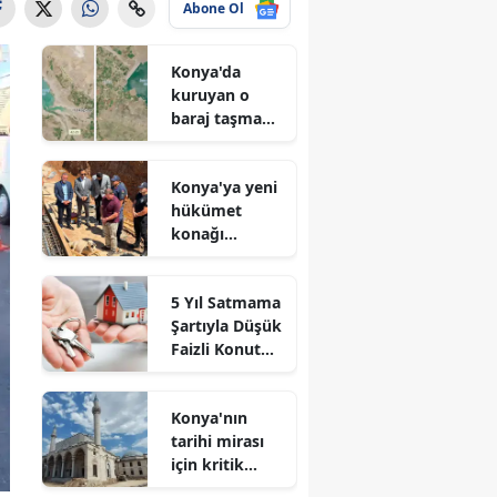
Abone Ol
Konya'da
kuruyan o
baraj taşma
noktasına
geldi
Konya'ya yeni
hükümet
konağı
geliyor: Temel
atıldı
5 Yıl Satmama
Şartıyla Düşük
Faizli Konut
Kredisi
Geliyor!
Konya'nın
tarihi mirası
için kritik
süreç: Son