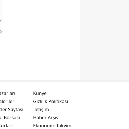
R
azarları
Künye
leriler
Gizlilik Politikası
ler Sayfası
İletişim
ul Borsası
Haber Arşivi
urları
Ekonomik Takvim