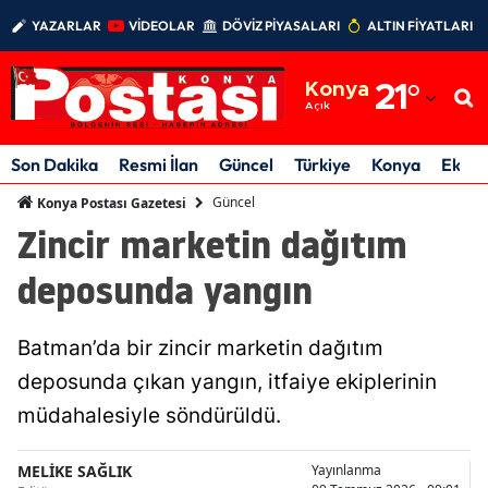
YAZARLAR
VİDEOLAR
DÖVİZ PİYASALARI
ALTIN FİYATLARI
Adana
Konya
21
°
Adıyaman
Açık
Afyonkarahisar
Son Dakika
Resmi İlan
Güncel
Türkiye
Konya
Ekon
Ağrı
Güncel
Konya Postası Gazetesi
Zincir marketin dağıtım
Amasya
deposunda yangın
Ankara
Antalya
Batman’da bir zincir marketin dağıtım
Artvin
deposunda çıkan yangın, itfaiye ekiplerinin
müdahalesiyle söndürüldü.
Aydın
Balıkesir
MELİKE SAĞLIK
Yayınlanma