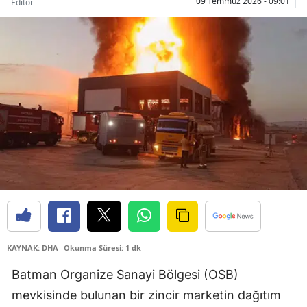
09 Temmuz 2026 - 09:01
Editör
Bilecik
Bingöl
Bitlis
Bolu
Burdur
Bursa
Çanakkale
Çankırı
Çorum
KAYNAK: DHA
Okunma Süresi: 1 dk
Denizli
Batman Organize Sanayi Bölgesi (OSB)
mevkisinde bulunan bir zincir marketin dağıtım
Diyarbakır