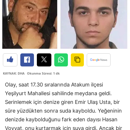
Samsun
Siirt
Sinop
Sivas
Tekirdağ
Tokat
KAYNAK: DHA
Okunma Süresi: 1 dk
Trabzon
Olay, saat 17.30 sıralarında Atakum ilçesi
Yeşilyurt Mahallesi sahilinde meydana geldi.
Tunceli
Serinlemek için denize giren Emir Ulaş Usta, bir
Şanlıurfa
süre yüzdükten sonra suda kayboldu. Yeğeninin
Uşak
denizde kaybolduğunu fark eden dayısı Hasan
Voyvat, onu kurtarmak için suya girdi. Ancak bir
Van