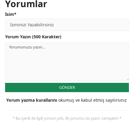
Yorumlar
Mersin
İsim*
İstanbul
İzmir
Yorum Yazın (500 Karakter)
Kars
Kastamonu
Kayseri
Kırklareli
GÖNDER
Kırşehir
Yorum yazma kurallarını
okumuş ve kabul etmiş sayılırsınız
Kocaeli
* Bu içerik ile ilgili yorum yok, ilk yorumu siz yazın, tartışalım *
Konya
Kütahya