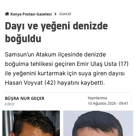
Malatya
Güncel
Konya Postası Gazetesi
Dayı ve yeğeni denizde
Manisa
boğuldu
Kahramanmaraş
Mardin
Samsun’un Atakum ilçesinde denizde
Muğla
boğulma tehlikesi geçiren Emir Ulaş Usta (17)
Muş
ile yeğenini kurtarmak için suya giren dayısı
Hasan Voyvat (42) hayatını kaybetti.
Nevşehir
Niğde
BÜŞRA NUR GEÇER
Yayınlanma
10 Ağustos 2026 - 09:41
Editör
Ordu
Rize
Sakarya