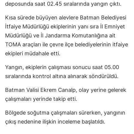
deposunda saat 02.45 sıralarında yangın çıktı.
Edirne
Kısa sürede büyüyen alevlere Batman Belediyesi
Elazığ
İtfaiye Müdürlüğü ekiplerinin yanı sıra İl Emniyet
Erzincan
Müdürlüğü ve İl Jandarma Komutanlığına ait
TOMA araçları ile çevre ilçe belediyelerinin itfaiye
Erzurum
ekipleri müdahale etti.
Eskişehir
Yangın, ekiplerin çalışması sonucu saat 05.00
Gaziantep
sıralarında kontrol altına alınarak söndürüldü.
Giresun
Batman Valisi Ekrem Canalp, olay yerine gelerek
Gümüşhane
çalışmaları yerinde takip etti.
Hakkari
Bölgede soğutma çalışmaları sürerken, yangının
Hatay
çıkış nedenine ilişkin inceleme başlatıldı.
Isparta