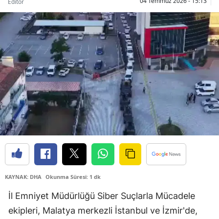
04 Temmuz 2026 - 15:13
Editör
Bilecik
Bingöl
Bitlis
Bolu
Burdur
Bursa
Çanakkale
Çankırı
Çorum
KAYNAK: DHA
Okunma Süresi: 1 dk
Denizli
İl Emniyet Müdürlüğü Siber Suçlarla Mücadele
ekipleri, Malatya merkezli İstanbul ve İzmir'de,
Diyarbakır