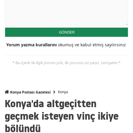
Mersin
İstanbul
GÖNDER
İzmir
Yorum yazma kurallarını
okumuş ve kabul etmiş sayılırsınız
Kars
Kastamonu
* Bu içerik ile ilgili yorum yok, ilk yorumu siz yazın, tartışalım *
Kayseri
Kırklareli
Konya
Konya Postası Gazetesi
Kırşehir
Konya'da altgeçitten
Kocaeli
geçmek isteyen vinç ikiye
Konya
bölündü
Kütahya