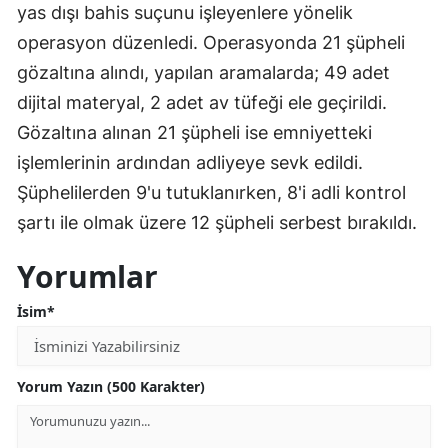
yas dışı bahis suçunu işleyenlere yönelik
Edirne
operasyon düzenledi. Operasyonda 21 şüpheli
Elazığ
gözaltına alındı, yapılan aramalarda; 49 adet
dijital materyal, 2 adet av tüfeği ele geçirildi.
Erzincan
Gözaltına alınan 21 şüpheli ise emniyetteki
Erzurum
işlemlerinin ardından adliyeye sevk edildi.
Eskişehir
Şüphelilerden 9'u tutuklanırken, 8'i adli kontrol
şartı ile olmak üzere 12 şüpheli serbest bırakıldı.
Gaziantep
Yorumlar
Giresun
İsim*
Gümüşhane
Hakkari
Yorum Yazın (500 Karakter)
Hatay
Isparta