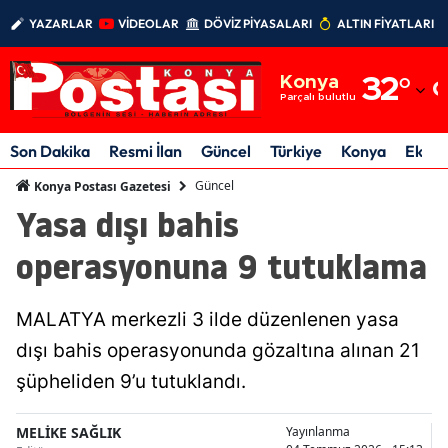
YAZARLAR
VİDEOLAR
DÖVİZ PİYASALARI
ALTIN FİYATLARI
Adana
Konya
32
°
Adıyaman
Parçalı bulutlu
Afyonkarahisar
Son Dakika
Resmi İlan
Güncel
Türkiye
Konya
Ekon
Ağrı
Güncel
Konya Postası Gazetesi
Yasa dışı bahis
Amasya
operasyonuna 9 tutuklama
Ankara
Antalya
MALATYA merkezli 3 ilde düzenlenen yasa
Artvin
dışı bahis operasyonunda gözaltına alınan 21
şüpheliden 9’u tutuklandı.
Aydın
Balıkesir
MELİKE SAĞLIK
Yayınlanma