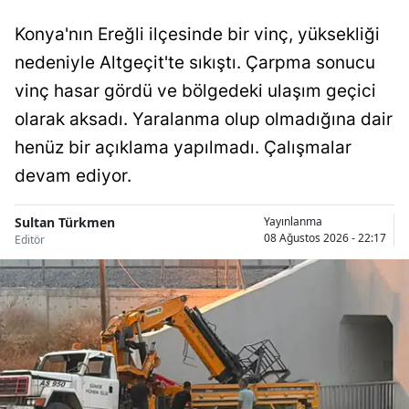
Malatya
Konya'nın Ereğli ilçesinde bir vinç, yüksekliği
nedeniyle Altgeçit'te sıkıştı. Çarpma sonucu
Manisa
vinç hasar gördü ve bölgedeki ulaşım geçici
Kahramanmaraş
olarak aksadı. Yaralanma olup olmadığına dair
Mardin
henüz bir açıklama yapılmadı. Çalışmalar
devam ediyor.
Muğla
Muş
Sultan Türkmen
Yayınlanma
08 Ağustos 2026 - 22:17
Editör
Nevşehir
Niğde
Ordu
Rize
Sakarya