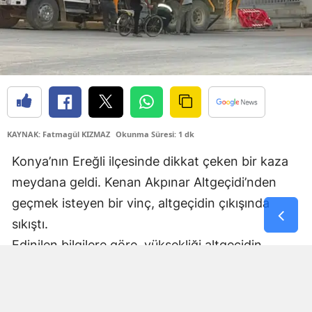
Samsun
Siirt
Sinop
Sivas
KAYNAK: Fatmagül KIZMAZ
Okunma Süresi: 1 dk
Tekirdağ
Konya’nın Ereğli ilçesinde dikkat çeken bir kaza
Tokat
meydana geldi. Kenan Akpınar Altgeçidi’nden
Trabzon
geçmek isteyen bir vinç, altgeçidin çıkışında
Tunceli
sıkıştı.
Edinilen bilgilere göre, yüksekliği altgeçidin
Şanlıurfa
geçişine uygun olmayan vinç, çıkış bölümünde
Uşak
altgeçidin tavanına takıldı. Çarpmanın etkisiyle
vinçte hasar meydana gelirken, araç adeta ikiye
Van