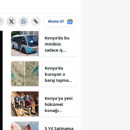
Abone Ol
Konya'da bu
minibüs
sadece iş
arayanlar için
çalışıyor!
Konya'da
kuruyan o
baraj taşma
noktasına
geldi
Konya'ya yeni
hükümet
konağı
geliyor: Temel
atıldı
5 Yıl Satmama