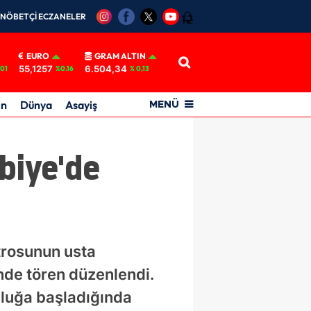
NÖBETÇİ ECZANELER
12
EURO
GRAM ALTIN
55,1257
6.504,34
01
%0.16
% 0,13
in
Dünya
Asayiş
MENÜ
biye'de
trosunun usta
nde tören düzenlendi.
uluğa başladığında