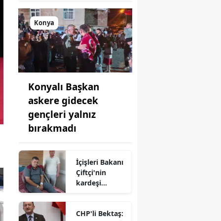
Konya
Konyalı Başkan
askere gidecek
gençleri yalnız
bırakmadı
İçişleri Bakanı
Çiftçi'nin
kardeşi
hastaneye
kaldırıldı!
CHP'li Bektaş: