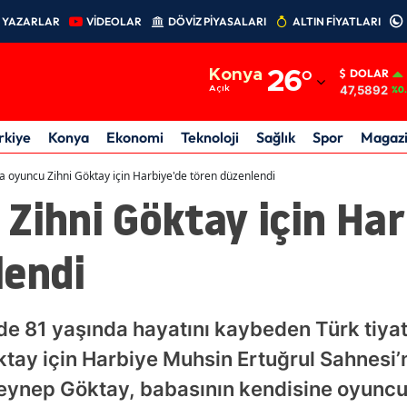
YAZARLAR
VİDEOLAR
DÖVİZ PİYASALARI
ALTIN FİYATLARI
Adana
Konya
26
°
DOLAR
Adıyaman
47,5892
Açık
%0.
Afyonkarahisar
rkiye
Konya
Ekonomi
Teknoloji
Sağlık
Spor
Magaz
Ağrı
a oyuncu Zihni Göktay için Harbiye'de tören düzenlendi
Zihni Göktay için Har
Amasya
Ankara
lendi
Antalya
Artvin
e 81 yaşında hayatını kaybeden Türk tiya
Aydın
tay için Harbiye Muhsin Ertuğrul Sahnesi’
Zeynep Göktay, babasının kendisine oyunc
Balıkesir