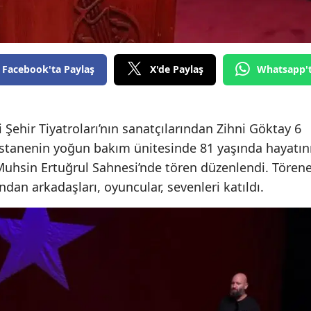
Edirne
Elazığ
Facebook'ta Paylaş
X'de Paylaş
Whatsapp'
Erzincan
Erzurum
 Şehir Tiyatroları’nın sanatçılarından Zihni Göktay 6
Eskişehir
tanenin yoğun bakım ünitesinde 81 yaşında hayatın
Gaziantep
 Muhsin Ertuğrul Sahnesi’nde tören düzenlendi. Tören
ndan arkadaşları, oyuncular, sevenleri katıldı.
Giresun
Gümüşhane
Hakkari
Hatay
Isparta