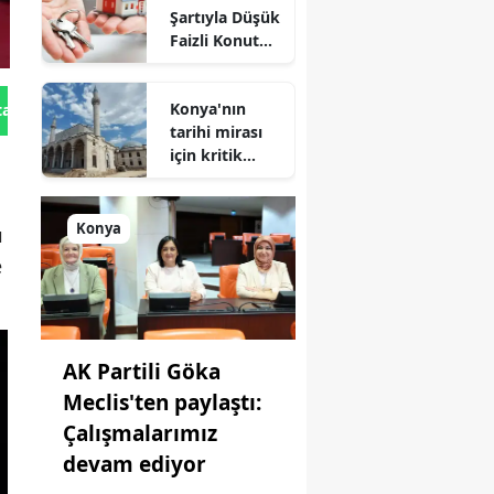
Şartıyla Düşük
Faizli Konut
Kredisi
Geliyor!
Konya'nın
tan Gönder
tarihi mirası
için kritik
süreç: Son
durum
açıklandı
Konya
ı
e
AK Partili Göka
Meclis'ten paylaştı:
Çalışmalarımız
devam ediyor