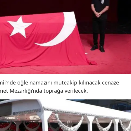
Mersin
İstanbul
İzmir
Kars
Kastamonu
Kayseri
Kırklareli
amii’nde öğle namazını müteakip kılınacak cenaze
t Mezarlığı’nda toprağa verilecek.
Kırşehir
Kocaeli
Konya
Kütahya