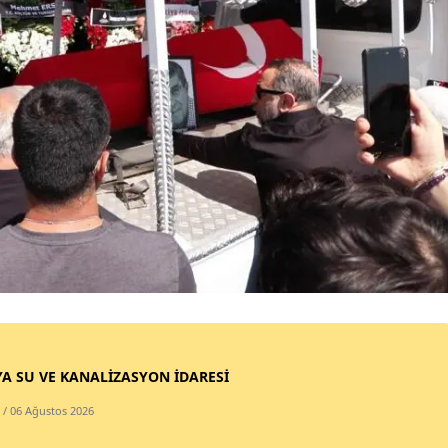
Malatya
Manisa
Kahramanmaraş
Mardin
Muğla
Muş
Nevşehir
Niğde
Ordu
A SU VE KANALİZASYON İDARESİ
Rize
/ 06 Ağustos 2026
Sakarya