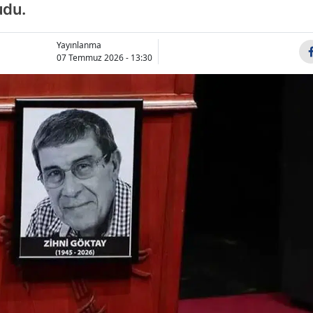
udu.
Bilecik
Bingöl
Yayınlanma
07 Temmuz 2026 - 13:30
Bitlis
Bolu
Burdur
Bursa
Çanakkale
Çankırı
Çorum
Denizli
Diyarbakır