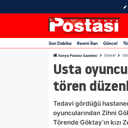
Son Dakika
Resmi İlan
Güncel
Tü
Güncel
Ust
Konya Postası Gazetesi
Usta oyuncu 
tören düzen
Tedavi gördüğü hastaned
oyuncularından Zihni Gök
Törende Göktay’ın kızı 