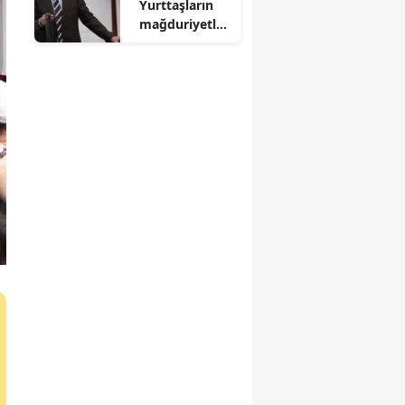
Yurttaşların
mağduriyetler
ini Meclis'te
haykırıyoruz