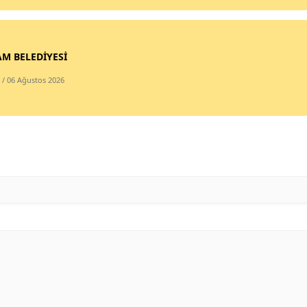
Samsun
Siirt
M BELEDİYESİ
Sinop
/ 06 Ağustos 2026
Sivas
Tekirdağ
Tokat
Trabzon
Tunceli
Şanlıurfa
Uşak
Van