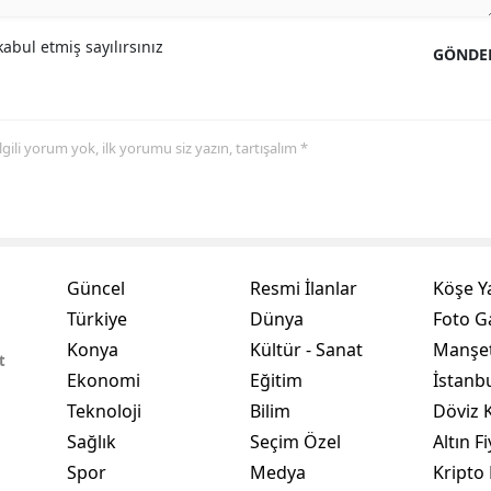
Yozgat
abul etmiş sayılırsınız
GÖNDE
Zonguldak
Aksaray
 ilgili yorum yok, ilk yorumu siz yazın, tartışalım *
Bayburt
Karaman
Kırıkkale
Güncel
Resmi İlanlar
Köşe Y
Batman
Türkiye
Dünya
Foto Ga
Konya
Kültür - Sanat
Manşet
Şırnak
t
Ekonomi
Eğitim
İstanb
Bartın
Teknoloji
Bilim
Döviz K
Sağlık
Seçim Özel
Altın Fi
Ardahan
Spor
Medya
Kripto 
Iğdır