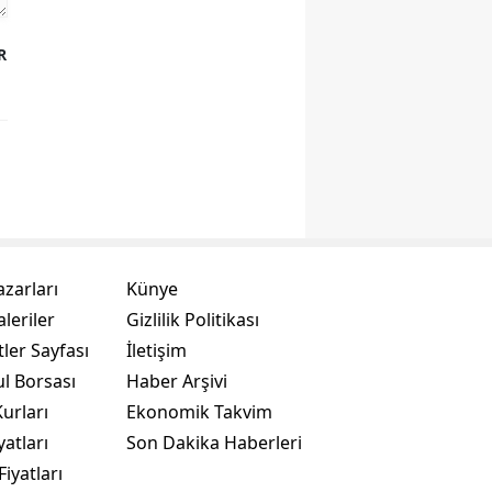
R
azarları
Künye
leriler
Gizlilik Politikası
ler Sayfası
İletişim
ul Borsası
Haber Arşivi
urları
Ekonomik Takvim
yatları
Son Dakika Haberleri
Fiyatları