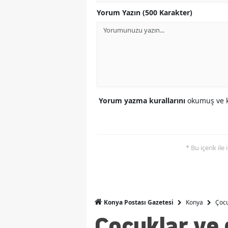
Yorum Yazın (500 Karakter)
Yorum yazma kurallarını
okumuş ve k
* Bu içerik ile
Konya
Çocu
Konya Postası Gazetesi
Çocuklar ve 