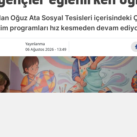
Samsun
dan Oğuz Ata Sosyal Tesisleri içerisindeki 
Siirt
itim programları hız kesmeden devam ediyo
Sinop
Yayınlanma
Sivas
06 Ağustos 2026 - 13:49
Tekirdağ
Tokat
Trabzon
Tunceli
Şanlıurfa
Uşak
Van