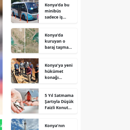
Konya'da bu
minibüs
sadece iş
arayanlar için
çalışıyor!
Konya'da
kuruyan o
baraj taşma
noktasına
geldi
Konya'ya yeni
hükümet
konağı
geliyor: Temel
atıldı
5 Yıl Satmama
Şartıyla Düşük
Faizli Konut
Kredisi
Geliyor!
Konya'nın
tan Gönder