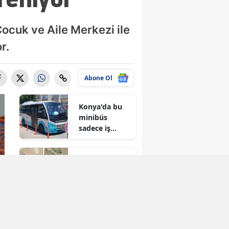
Çocuk ve Aile Merkezi ile
r.
Abone Ol
Konya'da bu
minibüs
sadece iş
arayanlar için
çalışıyor!
Konya'da
kuruyan o
baraj taşma
noktasına
geldi
Konya'ya yeni
hükümet