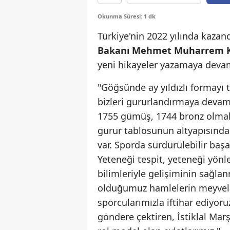
Okunma Süresi: 1 dk
Türkiye'nin 2022 yılında kazan
Bakanı Mehmet Muharrem K
yeni hikayeler yazamaya devam e
"Göğsünde ay yıldızlı formayı 
bizleri gururlandırmaya devam 
1755 gümüş, 1744 bronz olmak
gurur tablosunun altyapısında i
var. Sporda sürdürülebilir başa
Yeteneği tespit, yeteneği yön
bilimleriyle gelişiminin sağla
olduğumuz hamlelerin meyvel
sporcularımızla iftihar ediyoru
göndere çektiren, İstiklal Marş