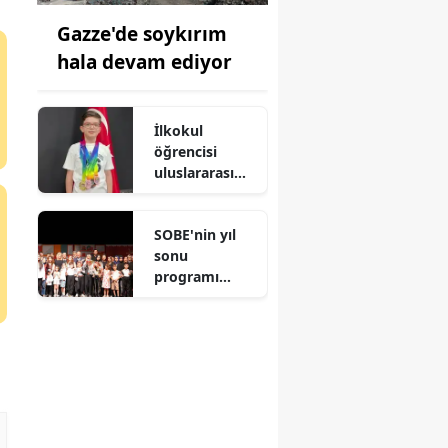
Gazze'de soykırım
hala devam ediyor
İlkokul
öğrencisi
uluslararası
matematik
olimpiyatların
SOBE'nin yıl
da 2 madalya
sonu
kazandı
programı
yapıldı