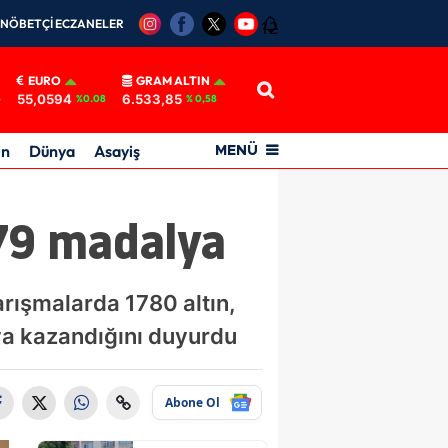
NÖBETÇİ ECZANELER
12
EURO
GRAM ALTIN
55,0594
6.533,85
6
%0.08
% 0,58
in
Dünya
Asayiş
MENÜ
279 madalya
arışmalarda 1780 altın,
a kazandığını duyurdu
Abone Ol