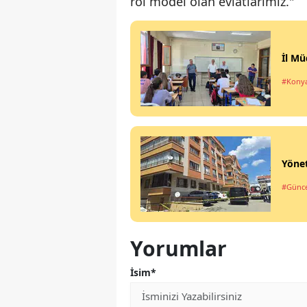
rol model olan evlatlarımız."
İl Mü
#Kony
Yönet
#Günce
Yorumlar
İsim*