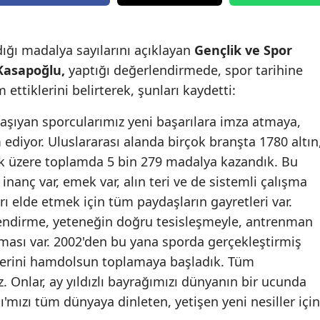
Edirne
Elazığ
dığı madalya sayılarını açıklayan
Gençlik ve Spor
asapoğlu,
yaptığı değerlendirmede, spor tarihine
Erzincan
ttiklerini belirterek, şunları kaydetti:
Erzurum
taşıyan sporcularımız yeni başarılara imza atmaya,
Eskişehir
ediyor. Uluslararası alanda birçok branşta 1780 altın
 üzere toplamda 5 bin 279 madalya kazandık. Bu
Gaziantep
nanç var, emek var, alın teri ve de sistemli çalışma
Giresun
rı elde etmek için tüm paydaşların gayretleri var.
lendirme, yeteneğin doğru tesisleşmeyle, antrenman
Gümüşhane
nması var. 2002'den bu yana sporda gerçekleştirmiş
Hakkari
erini hamdolsun toplamaya başladık. Tüm
z. Onlar, ay yıldızlı bayrağımızı dünyanın bir ucunda
Hatay
ı'mızı tüm dünyaya dinleten, yetişen yeni nesiller için
Isparta