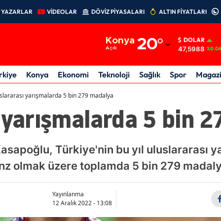
YAZARLAR
VİDEOLAR
DÖVİZ PİYASALARI
ALTIN FİYATLARI
Adana
Konya
20
°
DOLAR
Adıyaman
47,5988
Açık
%0.0
Afyonkarahisar
rkiye
Konya
Ekonomi
Teknoloji
Sağlık
Spor
Magaz
Ağrı
slararası yarışmalarda 5 bin 279 madalya
 yarışmalarda 5 bin 
Amasya
Ankara
asapoğlu, Türkiye'nin bu yıl uluslararası y
Antalya
nz olmak üzere toplamda 5 bin 279 madaly
Artvin
Aydın
Yayınlanma
12 Aralık 2022 - 13:08
Balıkesir