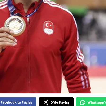
Bilecik
Bingöl
Bitlis
Bolu
Burdur
Bursa
Çanakkale
Çankırı
Çorum
Denizli
Diyarbakır
Facebook'ta Paylaş
X'de Paylaş
Whatsapp'