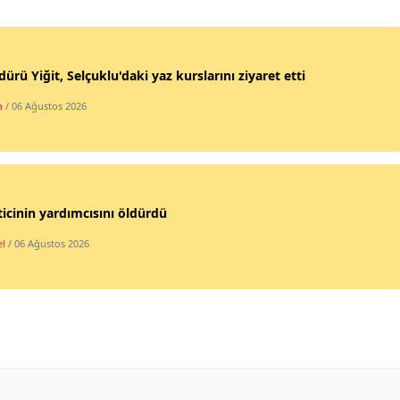
Mersin
İstanbul
dürü Yiğit, Selçuklu'daki yaz kurslarını ziyaret etti
İzmir
a
/ 06 Ağustos 2026
Kars
Kastamonu
Kayseri
icinin yardımcısını öldürdü
Kırklareli
l
/ 06 Ağustos 2026
Kırşehir
Kocaeli
Konya
Kütahya