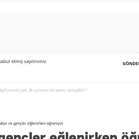
Malatya
Manisa
Kahramanmaraş
Mardin
Muğla
abul etmiş sayılırsınız
GÖNDE
Muş
Nevşehir
 ilgili yorum yok, ilk yorumu siz yazın, tartışalım *
Niğde
Ordu
klar ve gençler eğlenirken öğreniyor
Rize
gençler eğlenirken öğ
Sakarya