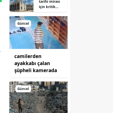
tarihi mirası
için kritik
süreç: Son
durum
açıklandı
Güncel
,
camilerden
ayakkabı çalan
şüpheli kamerada
Güncel