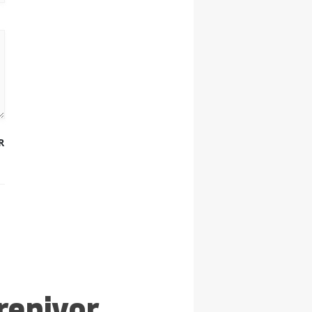
R
reniyor