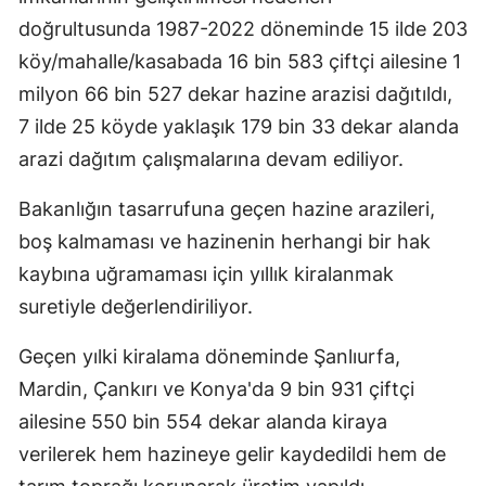
doğrultusunda 1987-2022 döneminde 15 ilde 203
Malatya
köy/mahalle/kasabada 16 bin 583 çiftçi ailesine 1
Manisa
milyon 66 bin 527 dekar hazine arazisi dağıtıldı,
Kahramanmaraş
7 ilde 25 köyde yaklaşık 179 bin 33 dekar alanda
arazi dağıtım çalışmalarına devam ediliyor.
Mardin
Bakanlığın tasarrufuna geçen hazine arazileri,
Muğla
boş kalmaması ve hazinenin herhangi bir hak
Muş
kaybına uğramaması için yıllık kiralanmak
Nevşehir
suretiyle değerlendiriliyor.
Niğde
Geçen yılki kiralama döneminde Şanlıurfa,
Mardin, Çankırı ve Konya'da 9 bin 931 çiftçi
Ordu
ailesine 550 bin 554 dekar alanda kiraya
Rize
verilerek hem hazineye gelir kaydedildi hem de
Sakarya