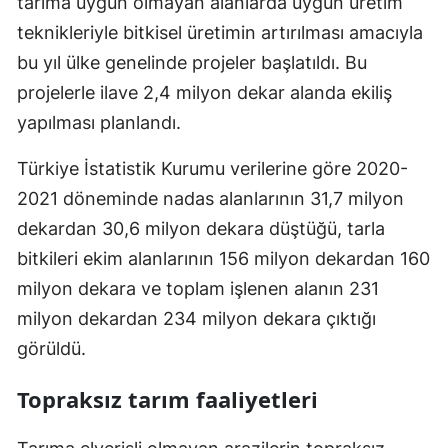
tarıma uygun olmayan alanlarda uygun üretim
teknikleriyle bitkisel üretimin artırılması amacıyla
Yalova
bu yıl ülke genelinde projeler başlatıldı. Bu
Karabük
projelerle ilave 2,4 milyon dekar alanda ekiliş
yapılması planlandı.
Kilis
Osmaniye
Türkiye İstatistik Kurumu verilerine göre 2020-
2021 döneminde nadas alanlarının 31,7 milyon
Düzce
dekardan 30,6 milyon dekara düştüğü, tarla
bitkileri ekim alanlarının 156 milyon dekardan 160
milyon dekara ve toplam işlenen alanın 231
milyon dekardan 234 milyon dekara çıktığı
görüldü.
Topraksız tarım faaliyetleri