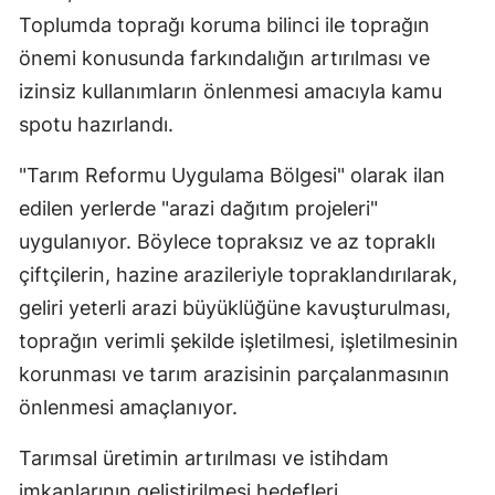
Toplumda toprağı koruma bilinci ile toprağın
Mersin
önemi konusunda farkındalığın artırılması ve
İstanbul
izinsiz kullanımların önlenmesi amacıyla kamu
İzmir
spotu hazırlandı.
Kars
"Tarım Reformu Uygulama Bölgesi" olarak ilan
edilen yerlerde "arazi dağıtım projeleri"
Kastamonu
uygulanıyor. Böylece topraksız ve az topraklı
Kayseri
çiftçilerin, hazine arazileriyle topraklandırılarak,
Kırklareli
geliri yeterli arazi büyüklüğüne kavuşturulması,
toprağın verimli şekilde işletilmesi, işletilmesinin
Kırşehir
korunması ve tarım arazisinin parçalanmasının
Kocaeli
önlenmesi amaçlanıyor.
Konya
Tarımsal üretimin artırılması ve istihdam
Kütahya
imkanlarının geliştirilmesi hedefleri