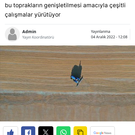
bu toprakların genişletilmesi amacıyla çeşitli
Bilecik
çalışmalar yürütüyor
Bingöl
Bitlis
Admin
Yayınlanma
04 Aralık 2022 - 12:08
Yayın Koordinatörü
Bolu
Burdur
Bursa
Çanakkale
Çankırı
Çorum
Denizli
Diyarbakır