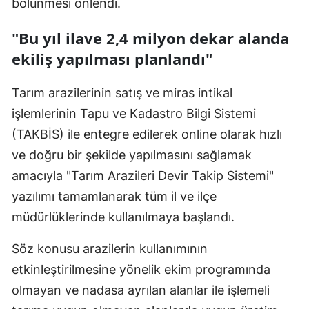
bölünmesi önlendi.
Yozgat
"Bu yıl ilave 2,4 milyon dekar alanda
Zonguldak
ekiliş yapılması planlandı"
Aksaray
Tarım arazilerinin satış ve miras intikal
Bayburt
işlemlerinin Tapu ve Kadastro Bilgi Sistemi
(TAKBİS) ile entegre edilerek online olarak hızlı
Karaman
ve doğru bir şekilde yapılmasını sağlamak
Kırıkkale
amacıyla "Tarım Arazileri Devir Takip Sistemi"
Batman
yazılımı tamamlanarak tüm il ve ilçe
müdürlüklerinde kullanılmaya başlandı.
Şırnak
Söz konusu arazilerin kullanımının
Bartın
etkinleştirilmesine yönelik ekim programında
Ardahan
olmayan ve nadasa ayrılan alanlar ile işlemeli
Iğdır