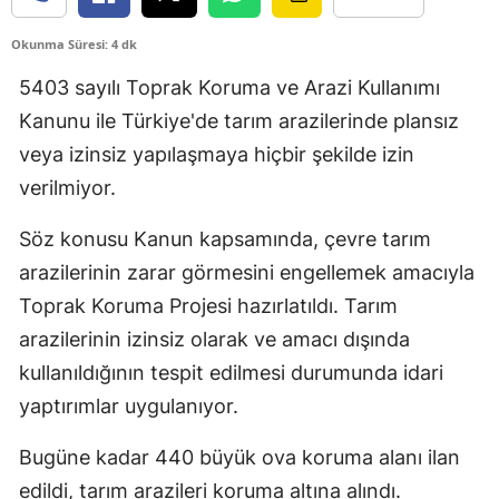
Edirne
Okunma Süresi: 4 dk
Elazığ
5403 sayılı Toprak Koruma ve Arazi Kullanımı
Erzincan
Kanunu ile Türkiye'de tarım arazilerinde plansız
veya izinsiz yapılaşmaya hiçbir şekilde izin
Erzurum
verilmiyor.
Eskişehir
Söz konusu Kanun kapsamında, çevre tarım
Gaziantep
arazilerinin zarar görmesini engellemek amacıyla
Giresun
Toprak Koruma Projesi hazırlatıldı. Tarım
arazilerinin izinsiz olarak ve amacı dışında
Gümüşhane
kullanıldığının tespit edilmesi durumunda idari
Hakkari
yaptırımlar uygulanıyor.
Hatay
Bugüne kadar 440 büyük ova koruma alanı ilan
Isparta
edildi, tarım arazileri koruma altına alındı.