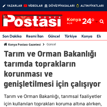
YAZARLAR
VİDEOLAR
DÖVİZ PİYASALARI
ALTIN FİYATLARI
Adana
Konya
24
°
Adıyaman
Açık
Afyonkarahisar
Son Dakika
Resmi İlan
Güncel
Türkiye
Konya
Ekon
Ağrı
Güncel
Konya Postası Gazetesi
Tarım ve Orman Bakanlığı
Amasya
tarımda toprakların
Ankara
korunması ve
Antalya
genişletilmesi için çalışıyor
Artvin
Aydın
Tarım ve Orman Bakanlığı, tarımsal faaliyetler
Balıkesir
için kullanılan toprakları koruma altına alırken,