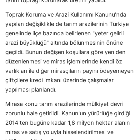
tarım toprağı korunarak üretim yapıldı.
Samsun
Toprak Koruma ve Arazi Kullanımı Kanunu'nda
Siirt
yapılan değişiklikle de tarım arazilerinin Türkiye
genelinde ilçe bazında belirlenen "yeter gelirli
Sinop
arazi büyüklüğü" altında bölünmesinin önüne
Sivas
geçildi. Bunun değişen koşullara göre yeniden
düzenlenmesi ve miras işlemlerinde kendi öz
Tekirdağ
varlıkları ile diğer mirasçıların payını ödeyemeyen
Tokat
çiftçilere kredi imkanı üzerinde çalışmalar
Trabzon
yapılması planlandı.
Tunceli
Mirasa konu tarım arazilerinde mülkiyet devri
zorunlu hale getirildi. Kanun'un yürürlüğe girdiği
Şanlıurfa
2014'ten bugüne kadar 1,8 milyon hektar alanın
Uşak
miras ve satış yoluyla hisselendirilmesi ve
Van