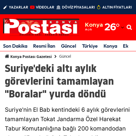
YAZARLAR
VİDEOLAR
DÖVİZ PİYASALARI
ALTIN FİYATLARI
Adana
Konya
26
°
Adıyaman
Açık
Afyonkarahisar
Son Dakika
Resmi İlan
Güncel
Türkiye
Konya
Ekon
Ağrı
Güncel
Konya Postası Gazetesi
Suriye'deki altı aylık
Amasya
görevlerini tamamlayan
Ankara
"Boralar" yurda döndü
Antalya
Artvin
Suriye'nin El Bab kentindeki 6 aylık görevlerini
Aydın
tamamlayan Tokat Jandarma Özel Harekat
Tabur Komutanlığına bağlı 200 komandodan
Balıkesir