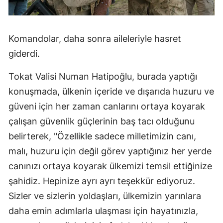
Mersin
İstanbul
Komandolar, daha sonra aileleriyle hasret
giderdi.
İzmir
Kars
Tokat Valisi Numan Hatipoğlu, burada yaptığı
konuşmada, ülkenin içeride ve dışarıda huzuru ve
Kastamonu
güveni için her zaman canlarını ortaya koyarak
Kayseri
çalışan güvenlik güçlerinin baş tacı olduğunu
belirterek, "Özellikle sadece milletimizin canı,
Kırklareli
malı, huzuru için değil görev yaptığınız her yerde
Kırşehir
canınızı ortaya koyarak ülkemizi temsil ettiğinize
Kocaeli
şahidiz. Hepinize ayrı ayrı teşekkür ediyoruz.
Sizler ve sizlerin yoldaşları, ülkemizin yarınlara
Konya
daha emin adımlarla ulaşması için hayatınızla,
Kütahya