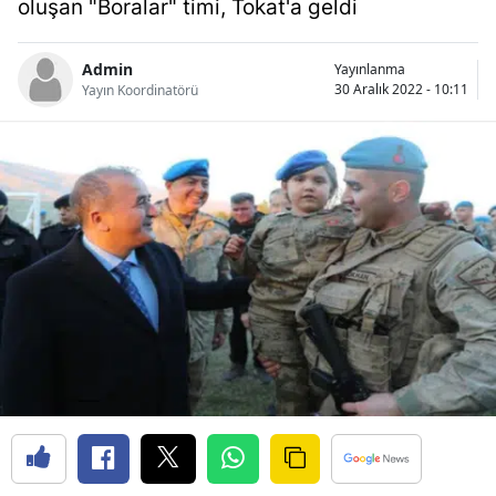
oluşan "Boralar" timi, Tokat'a geldi
Bilecik
Bingöl
Admin
Yayınlanma
30 Aralık 2022 - 10:11
Yayın Koordinatörü
Bitlis
Bolu
Burdur
Bursa
Çanakkale
Çankırı
Çorum
Denizli
Diyarbakır