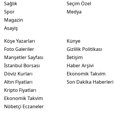
Sağlık
Seçim Özel
Spor
Medya
Yalova
Magazin
Karabük
Asayiş
Kilis
Köşe Yazarları
Künye
Osmaniye
Foto Galeriler
Gizlilik Politikası
Manşetler Sayfası
İletişim
Düzce
İstanbul Borsası
Haber Arşivi
Döviz Kurları
Ekonomik Takvim
Altın Fiyatları
Son Dakika Haberleri
Kripto Fiyatları
Ekonomik Takvim
Nöbetçi Eczaneler