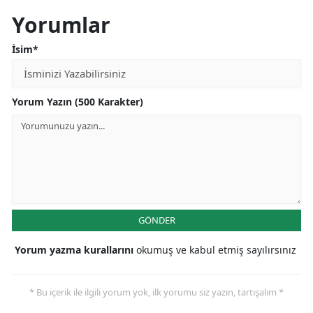
Yorumlar
Samsun
İsim*
Siirt
Sinop
Yorum Yazın (500 Karakter)
Sivas
Tekirdağ
Tokat
Trabzon
GÖNDER
Tunceli
Yorum yazma kurallarını
okumuş ve kabul etmiş sayılırsınız
Şanlıurfa
Uşak
* Bu içerik ile ilgili yorum yok, ilk yorumu siz yazın, tartışalım *
Van