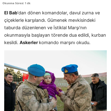
Okunma Süresi: 1 dk
Edirne
El Bab
'dan dönen komandolar, davul zurna ve
Elazığ
çiçeklerle karşılandı. Gümenek mevkisindeki
Erzincan
taburda düzenlenen ve İstiklal Marşı'nın
okunmasıyla başlayan törende dua edildi, kurban
Erzurum
kesildi.
Askerler
komando marşını okudu.
Eskişehir
Gaziantep
Giresun
Gümüşhane
Hakkari
Hatay
Isparta