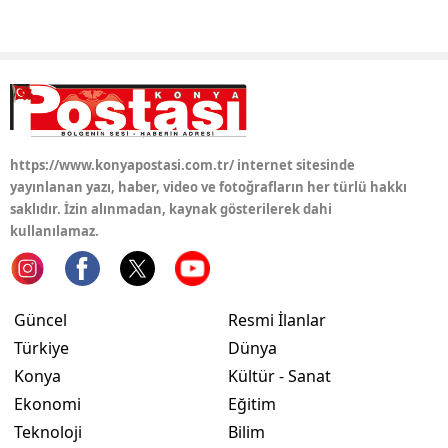
Yozgat
Zonguldak
Aksaray
Bayburt
https://www.konyapostasi.com.tr/ internet sitesinde
yayınlanan yazı, haber, video ve fotoğrafların her türlü hakkı
Karaman
saklıdır. İzin alınmadan, kaynak gösterilerek dahi
kullanılamaz.
Kırıkkale
Batman
Güncel
Resmi İlanlar
Şırnak
Türkiye
Dünya
Bartın
Konya
Kültür - Sanat
Ekonomi
Eğitim
Ardahan
Teknoloji
Bilim
Iğdır