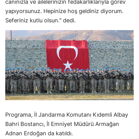
canınızla ve ailelerinizin fedakarlıklarıyla görev
Malatya
yapıyorsunuz. Hepinize hoş geldiniz diyorum.
Seferiniz kutlu olsun." dedi.
Manisa
Kahramanmaraş
Mardin
Muğla
Muş
Nevşehir
Niğde
Ordu
Programa, İl Jandarma Komutanı Kıdemli Albay
Bahri Bostancı, İl Emniyet Müdürü Armağan
Rize
Adnan Erdoğan da katıldı.
Sakarya