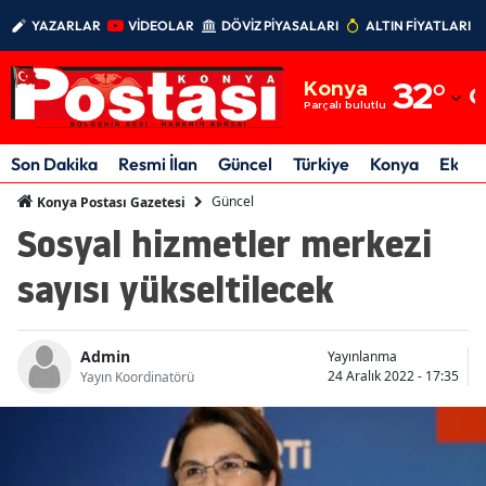
YAZARLAR
VİDEOLAR
DÖVİZ PİYASALARI
ALTIN FİYATLARI
Adana
Konya
32
°
Adıyaman
Parçalı bulutlu
Afyonkarahisar
Son Dakika
Resmi İlan
Güncel
Türkiye
Konya
Ekon
Ağrı
Güncel
Konya Postası Gazetesi
Sosyal hizmetler merkezi
Amasya
sayısı yükseltilecek
Ankara
Antalya
Admin
Yayınlanma
Artvin
24 Aralık 2022 - 17:35
Yayın Koordinatörü
Aydın
Balıkesir