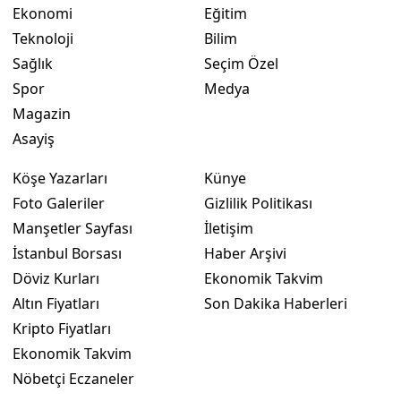
Ekonomi
Eğitim
Yalova
Teknoloji
Bilim
Sağlık
Seçim Özel
Karabük
Spor
Medya
Kilis
Magazin
Asayiş
Osmaniye
Köşe Yazarları
Künye
Düzce
Foto Galeriler
Gizlilik Politikası
Manşetler Sayfası
İletişim
İstanbul Borsası
Haber Arşivi
Döviz Kurları
Ekonomik Takvim
Altın Fiyatları
Son Dakika Haberleri
Kripto Fiyatları
Ekonomik Takvim
Nöbetçi Eczaneler