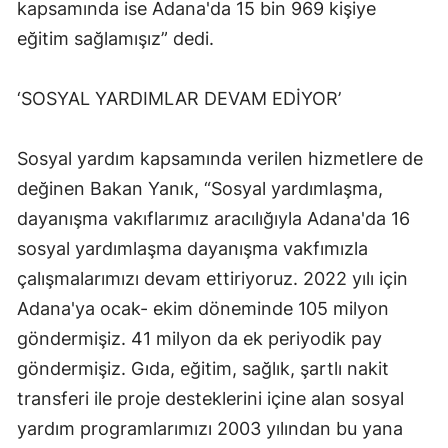
kapsamında ise Adana'da 15 bin 969 kişiye
Malatya
eğitim sağlamışız” dedi.
Manisa
‘SOSYAL YARDIMLAR DEVAM EDİYOR’
Kahramanmaraş
Mardin
Sosyal yardım kapsamında verilen hizmetlere de
değinen Bakan Yanık, “Sosyal yardımlaşma,
Muğla
dayanışma vakıflarımız aracılığıyla Adana'da 16
Muş
sosyal yardımlaşma dayanışma vakfımızla
Nevşehir
çalışmalarımızı devam ettiriyoruz. 2022 yılı için
Adana'ya ocak- ekim döneminde 105 milyon
Niğde
göndermişiz. 41 milyon da ek periyodik pay
Ordu
göndermişiz. Gıda, eğitim, sağlık, şartlı nakit
transferi ile proje desteklerini içine alan sosyal
Rize
yardım programlarımızı 2003 yılından bu yana
Sakarya