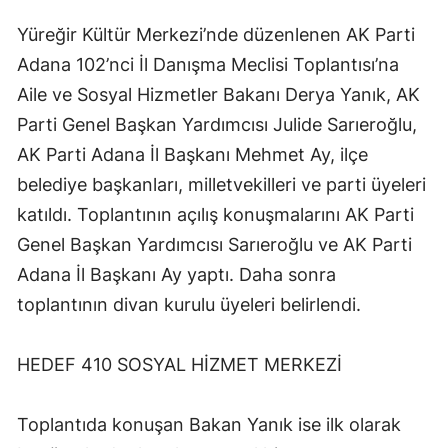
Edirne
Yüreğir Kültür Merkezi’nde düzenlenen AK Parti
Adana 102’nci İl Danışma Meclisi Toplantısı’na
Elazığ
Aile ve Sosyal Hizmetler Bakanı Derya Yanık, AK
Erzincan
Parti Genel Başkan Yardımcısı Julide Sarıeroğlu,
Erzurum
AK Parti Adana İl Başkanı Mehmet Ay, ilçe
belediye başkanları, milletvekilleri ve parti üyeleri
Eskişehir
katıldı. Toplantının açılış konuşmalarını AK Parti
Gaziantep
Genel Başkan Yardımcısı Sarıeroğlu ve AK Parti
Giresun
Adana İl Başkanı Ay yaptı. Daha sonra
toplantının divan kurulu üyeleri belirlendi.
Gümüşhane
Hakkari
HEDEF 410 SOSYAL HİZMET MERKEZİ
Hatay
Toplantıda konuşan Bakan Yanık ise ilk olarak
Isparta