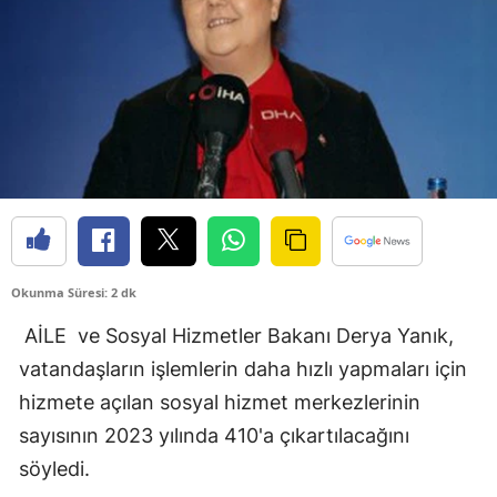
Bilecik
Bingöl
Bitlis
Bolu
Burdur
Bursa
Okunma Süresi: 2 dk
Çanakkale
AİLE ve Sosyal Hizmetler Bakanı Derya Yanık,
Çankırı
vatandaşların işlemlerin daha hızlı yapmaları için
Çorum
hizmete açılan sosyal hizmet merkezlerinin
Denizli
sayısının 2023 yılında 410'a çıkartılacağını
söyledi.
Diyarbakır