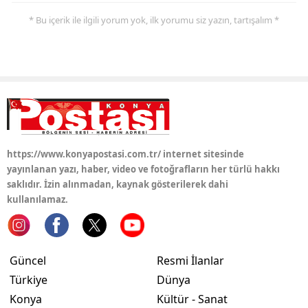
* Bu içerik ile ilgili yorum yok, ilk yorumu siz yazın, tartışalım *
Yozgat
Zonguldak
Aksaray
Bayburt
Karaman
https://www.konyapostasi.com.tr/ internet sitesinde
Kırıkkale
yayınlanan yazı, haber, video ve fotoğrafların her türlü hakkı
saklıdır. İzin alınmadan, kaynak gösterilerek dahi
Batman
kullanılamaz.
Şırnak
Bartın
Güncel
Resmi İlanlar
Ardahan
Türkiye
Dünya
Konya
Kültür - Sanat
Iğdır