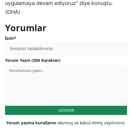
uygulamaya devam ediyoruz” diye konuştu.
Samsun
(DHA)
Siirt
Yorumlar
Sinop
İsim*
Sivas
Tekirdağ
Yorum Yazın (500 Karakter)
Tokat
Trabzon
Tunceli
Şanlıurfa
GÖNDER
Uşak
Yorum yazma kurallarını
okumuş ve kabul etmiş sayılırsınız
Van