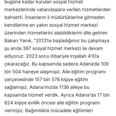
bugüne kadar kurulan sosyal hizmet
Mersin
merkezlerinde vatandaşlara verilen hizmetlerden
bahsetti. İnsanların il müdürlüklerine gitmeden
İstanbul
kendilerine en yakın sosyal hizmet merkezi
İzmir
üzerinden hizmetlerini alabildiklerini dile getiren
Kars
Bakan Yanık, ”2013’te başladığımız bu çalışmaya
şu anda 397 sosyal hizmet merkezi ile devam
Kastamonu
ediyoruz. 2023 sonu itibariyle inşallah 410’a
Kayseri
çıkaracağız. Bu kapsamda sadece Adana’da 109
Kırklareli
bin 504 haneye ulaşmışız. Aile eğitim programı
çerçevesinde 157 bin 578 kişiye eğitim
Kırşehir
sağlamışız. Adana'mızda 1136 aileye bu
Kocaeli
kapsamda hizmet verdik. Ayrıca Adana'da 17 bin
624 kişiye evlilik öncesi aile eğitim programı
Konya
vermişiz. Bağımlılıkla mücadele eğitimleri
Kütahya