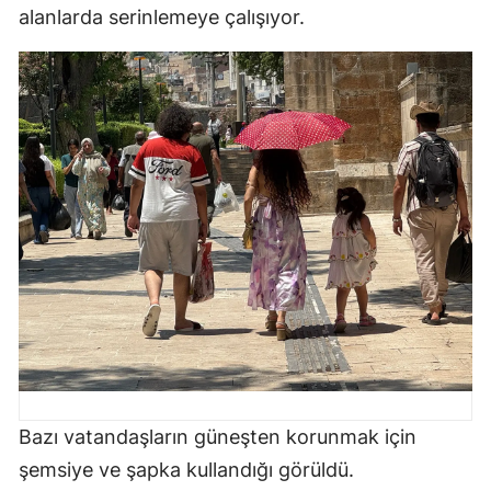
alanlarda serinlemeye çalışıyor.
Edirne
Elazığ
Erzincan
Erzurum
Eskişehir
Gaziantep
Giresun
Gümüşhane
Hakkari
Hatay
Bazı vatandaşların güneşten korunmak için
şemsiye ve şapka kullandığı görüldü.
Isparta