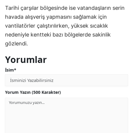
Tarihi çarşılar bölgesinde ise vatandaşların serin
Mersin
havada alışveriş yapmasını sağlamak için
İstanbul
vantilatörler çalıştırılırken, yüksek sıcaklık
İzmir
nedeniyle kentteki bazı bölgelerde sakinlik
gözlendi.
Kars
Yorumlar
Kastamonu
Kayseri
İsim*
Kırklareli
Yorum Yazın (500 Karakter)
Kırşehir
Kocaeli
Konya
Kütahya