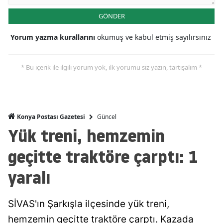
Malatya
GÖNDER
Manisa
Yorum yazma kurallarını
okumuş ve kabul etmiş sayılırsınız
Kahramanmaraş
* Bu içerik ile ilgili yorum yok, ilk yorumu siz yazın, tartışalım *
Mardin
Muğla
Güncel
Muş
Konya Postası Gazetesi
Yük treni, hemzemin
Nevşehir
geçitte traktöre çarptı: 1
Niğde
yaralı
Ordu
Rize
SİVAS'ın Şarkışla ilçesinde yük treni,
hemzemin geçitte traktöre çarptı. Kazada
Sakarya