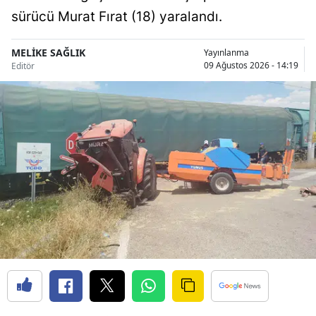
sürücü Murat Fırat (18) yaralandı.
Samsun
Siirt
MELİKE SAĞLIK
Yayınlanma
09 Ağustos 2026 - 14:19
Editör
Sinop
Sivas
Tekirdağ
Tokat
Trabzon
Tunceli
Şanlıurfa
Uşak
Van