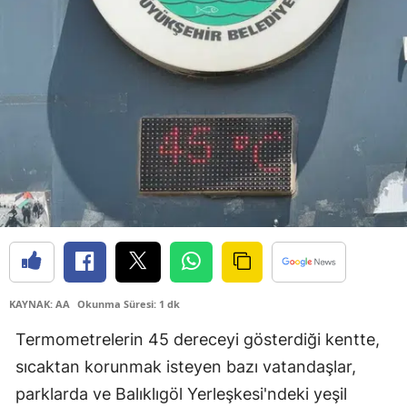
Bilecik
Bingöl
Bitlis
Bolu
Burdur
Bursa
Çanakkale
Çankırı
KAYNAK: AA
Okunma Süresi: 1 dk
Çorum
Termometrelerin 45 dereceyi gösterdiği kentte,
Denizli
sıcaktan korunmak isteyen bazı vatandaşlar,
Diyarbakır
parklarda ve Balıklıgöl Yerleşkesi'ndeki yeşil