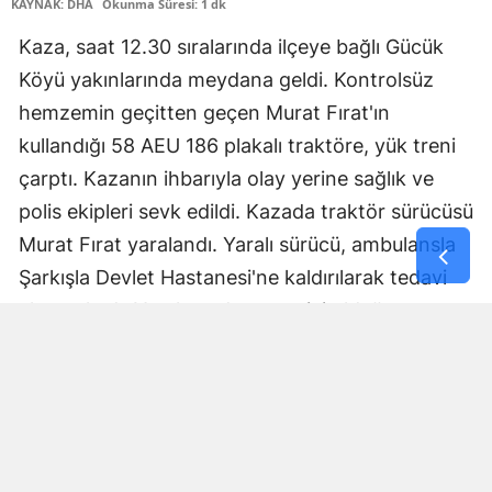
KAYNAK: DHA
Okunma Süresi: 1 dk
Yozgat
Kaza, saat 12.30 sıralarında ilçeye bağlı Gücük
Köyü yakınlarında meydana geldi. Kontrolsüz
Zonguldak
hemzemin geçitten geçen Murat Fırat'ın
Aksaray
kullandığı 58 AEU 186 plakalı traktöre, yük treni
Bayburt
çarptı. Kazanın ihbarıyla olay yerine sağlık ve
polis ekipleri sevk edildi. Kazada traktör sürücüsü
Karaman
Murat Fırat yaralandı. Yaralı sürücü, ambulansla
Kırıkkale
Şarkışla Devlet Hastanesi'ne kaldırılarak tedavi
altına alındı. Yaralının durumun iyi olduğu
Batman
öğrenildi. Kaza sonrası demir yolu hattı bir süre
Şırnak
trafiğe kapandı. Kazayla ilgili soruşturma
Bartın
başlatıldı.
Ardahan
Yorumlar
Iğdır