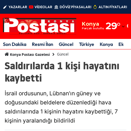
YAZARLAR
VİDEOLAR
DÖVİZ PİYASALARI
ALTIN FİYATLARI
Adana
Konya
29
°
Adıyaman
Parçalı bulutlu
Afyonkarahisar
Son Dakika
Resmi İlan
Güncel
Türkiye
Konya
Ekon
Ağrı
Güncel
Konya Postası Gazetesi
Saldırılarda 1 kişi hayatını
Amasya
kaybetti
Ankara
Antalya
İsrail ordusunun, Lübnan'ın güney ve
Artvin
doğusundaki beldelere düzenlediği hava
saldırılarında 1 kişinin hayatını kaybettiği, 7
Aydın
kişinin yaralandığı bildirildi
Balıkesir