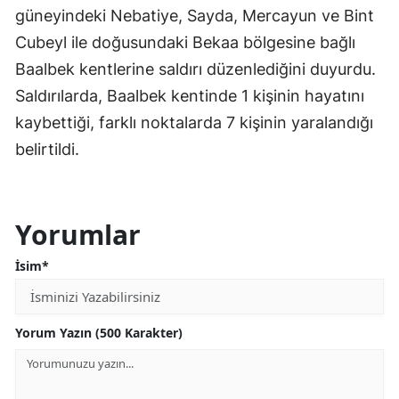
güneyindeki Nebatiye, Sayda, Mercayun ve Bint
Edirne
Cubeyl ile doğusundaki Bekaa bölgesine bağlı
Elazığ
Baalbek kentlerine saldırı düzenlediğini duyurdu.
Saldırılarda, Baalbek kentinde 1 kişinin hayatını
Erzincan
kaybettiği, farklı noktalarda 7 kişinin yaralandığı
Erzurum
belirtildi.
Eskişehir
Gaziantep
Yorumlar
Giresun
İsim*
Gümüşhane
Hakkari
Yorum Yazın (500 Karakter)
Hatay
Isparta