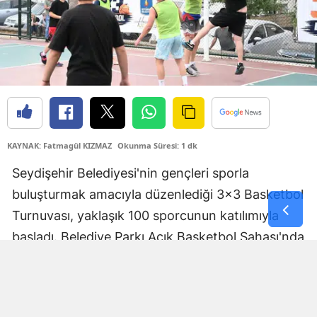
Samsun
Siirt
Sinop
Sivas
Tekirdağ
KAYNAK: Fatmagül KIZMAZ
Okunma Süresi: 1 dk
Tokat
Seydişehir Belediyesi'nin gençleri sporla
buluşturmak amacıyla düzenlediği 3x3 Basketbol
Trabzon
Turnuvası, yaklaşık 100 sporcunun katılımıyla
Tunceli
başladı. Belediye Parkı Açık Basketbol Sahası'nda
Şanlıurfa
başlayan organizasyonda genç sporcular,
kıyasıya mücadele ederek izleyenlere heyecan
Uşak
dolu anlar yaşattı.
Van