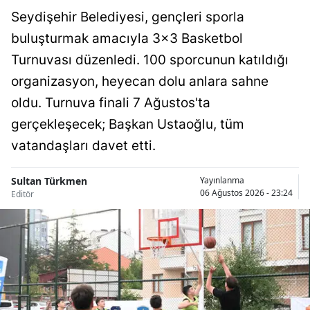
Seydişehir Belediyesi, gençleri sporla
Malatya
buluşturmak amacıyla 3x3 Basketbol
Manisa
Turnuvası düzenledi. 100 sporcunun katıldığı
Kahramanmaraş
organizasyon, heyecan dolu anlara sahne
oldu. Turnuva finali 7 Ağustos'ta
Mardin
gerçekleşecek; Başkan Ustaoğlu, tüm
Muğla
vatandaşları davet etti.
Muş
Sultan Türkmen
Yayınlanma
Nevşehir
06 Ağustos 2026 - 23:24
Editör
Niğde
Ordu
Rize
Sakarya