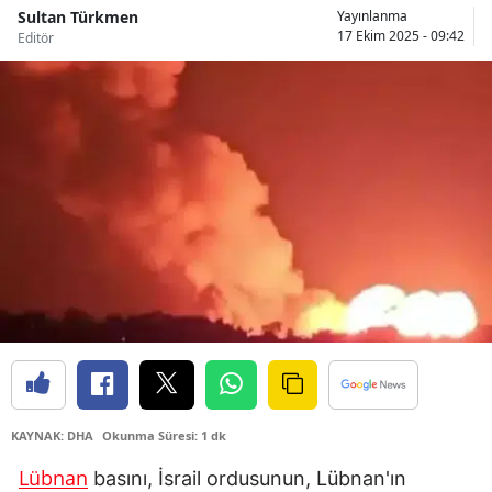
Sultan Türkmen
Yayınlanma
Bilecik
17 Ekim 2025 - 09:42
Editör
Bingöl
Bitlis
Bolu
Burdur
Bursa
Çanakkale
Çankırı
Çorum
Denizli
KAYNAK: DHA
Okunma Süresi: 1 dk
Diyarbakır
Lübnan
basını, İsrail ordusunun, Lübnan'ın