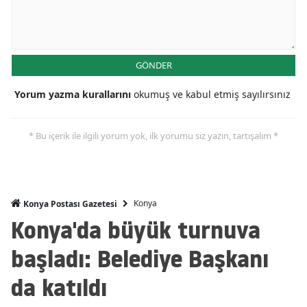
Mersin
İstanbul
GÖNDER
İzmir
Yorum yazma kurallarını
okumuş ve kabul etmiş sayılırsınız
Kars
Kastamonu
* Bu içerik ile ilgili yorum yok, ilk yorumu siz yazın, tartışalım *
Kayseri
Kırklareli
Konya
Konya Postası Gazetesi
Kırşehir
Konya'da büyük turnuva
Kocaeli
başladı: Belediye Başkanı
Konya
da katıldı
Kütahya