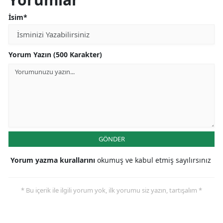
Malatya
İsim*
Manisa
Yorum Yazın (500 Karakter)
Kahramanmaraş
Mardin
Muğla
Muş
Nevşehir
GÖNDER
Niğde
Yorum yazma kurallarını
okumuş ve kabul etmiş sayılırsınız
Ordu
* Bu içerik ile ilgili yorum yok, ilk yorumu siz yazın, tartışalım *
Rize
Sakarya