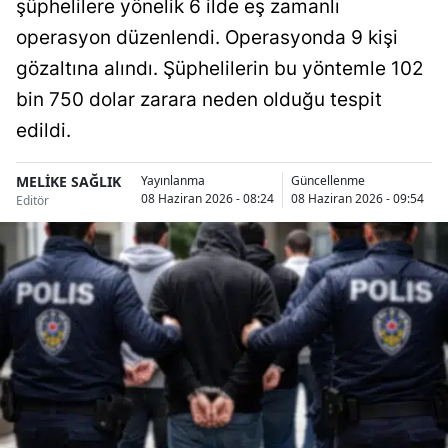
şüphelilere yönelik 6 ilde eş zamanlı
Bilecik
operasyon düzenlendi. Operasyonda 9 kişi
Bingöl
gözaltına alındı. Şüphelilerin bu yöntemle 102
bin 750 dolar zarara neden olduğu tespit
Bitlis
edildi.
Bolu
MELİKE SAĞLIK
Yayınlanma
Güncellenme
Burdur
08 Haziran 2026 - 08:24
08 Haziran 2026 - 09:54
Editör
Bursa
Çanakkale
Çankırı
Çorum
Denizli
Diyarbakır