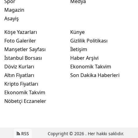
Spor
Medya
Magazin
Yozgat
Asayiş
Zonguldak
Köşe Yazarları
Künye
Aksaray
Foto Galeriler
Gizlilik Politikası
Manşetler Sayfası
İletişim
Bayburt
İstanbul Borsası
Haber Arşivi
Karaman
Döviz Kurları
Ekonomik Takvim
Kırıkkale
Altın Fiyatları
Son Dakika Haberleri
Kripto Fiyatları
Batman
Ekonomik Takvim
Şırnak
Nöbetçi Eczaneler
Bartın
Ardahan
RSS
Copyright © 2026 . Her hakkı saklıdır.
Iğdır