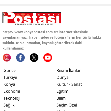
Samsun
Siirt
Sinop
https://www.konyapostasi.com.tr/ internet sitesinde
yayınlanan yazı, haber, video ve fotoğrafların her türlü hakkı
Sivas
saklıdır. İzin alınmadan, kaynak gösterilerek dahi
kullanılamaz.
Tekirdağ
Tokat
Trabzon
Güncel
Resmi İlanlar
Türkiye
Dünya
Tunceli
Konya
Kültür - Sanat
Şanlıurfa
Ekonomi
Eğitim
Teknoloji
Bilim
Uşak
Sağlık
Seçim Özel
Van