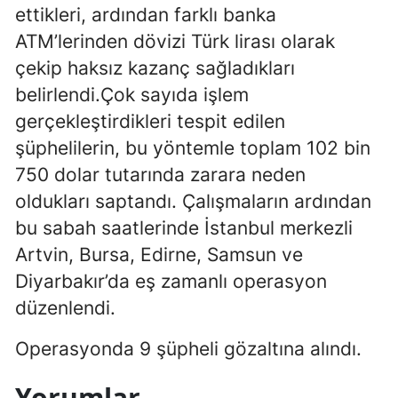
ettikleri, ardından farklı banka
Mersin
ATM’lerinden dövizi Türk lirası olarak
İstanbul
çekip haksız kazanç sağladıkları
belirlendi.Çok sayıda işlem
İzmir
gerçekleştirdikleri tespit edilen
Kars
şüphelilerin, bu yöntemle toplam 102 bin
Kastamonu
750 dolar tutarında zarara neden
oldukları saptandı. Çalışmaların ardından
Kayseri
bu sabah saatlerinde İstanbul merkezli
Kırklareli
Artvin, Bursa, Edirne, Samsun ve
Diyarbakır’da eş zamanlı operasyon
Kırşehir
düzenlendi.
Kocaeli
Operasyonda 9 şüpheli gözaltına alındı.
Konya
Yorumlar
Kütahya