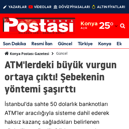
YAZARLAR
VİDEOLAR
DÖVİZ PİYASALARI
ALTIN FİYATLARI
Adana
Konya
25
°
Adıyaman
Açık
Afyonkarahisar
Son Dakika
Resmi İlan
Güncel
Türkiye
Konya
Ekon
Ağrı
Güncel
Konya Postası Gazetesi
ATM'lerdeki büyük vurgun
Amasya
ortaya çıktı! Şebekenin
Ankara
yöntemi şaşırttı
Antalya
Artvin
İstanbul’da sahte 50 dolarlık banknotları
Aydın
ATM’ler aracılığıyla sisteme dahil ederek
haksız kazanç sağladıkları belirlenen
Balıkesir