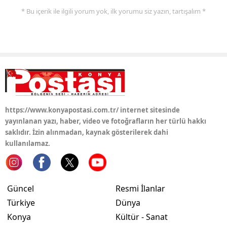
* Bu içerik ile ilgili yorum yok, ilk yorumu siz yazın, tartışalım *
Samsun
Siirt
Sinop
Sivas
Tekirdağ
https://www.konyapostasi.com.tr/ internet sitesinde
Tokat
yayınlanan yazı, haber, video ve fotoğrafların her türlü hakkı
saklıdır. İzin alınmadan, kaynak gösterilerek dahi
Trabzon
kullanılamaz.
Tunceli
Şanlıurfa
Güncel
Resmi İlanlar
Türkiye
Dünya
Uşak
Konya
Kültür - Sanat
Van