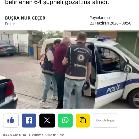
belirlenen 64 şüpheli gözaltına alındı.
Bilecik
BÜŞRA NUR GEÇER
Yayınlanma
Bingöl
23 Haziran 2026 - 08:56
Editör
Bitlis
Bolu
Burdur
Bursa
Çanakkale
Çankırı
Çorum
Denizli
Diyarbakır
KAYNAK: DHA
Okunma Süresi: 1 dk