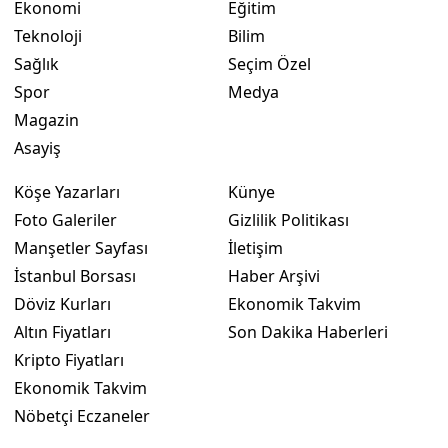
Ekonomi
Eğitim
Teknoloji
Bilim
Yozgat
Sağlık
Seçim Özel
Zonguldak
Spor
Medya
Aksaray
Magazin
Asayiş
Bayburt
Köşe Yazarları
Künye
Karaman
Foto Galeriler
Gizlilik Politikası
Kırıkkale
Manşetler Sayfası
İletişim
İstanbul Borsası
Haber Arşivi
Batman
Döviz Kurları
Ekonomik Takvim
Şırnak
Altın Fiyatları
Son Dakika Haberleri
Kripto Fiyatları
Bartın
Ekonomik Takvim
Ardahan
Nöbetçi Eczaneler
Iğdır