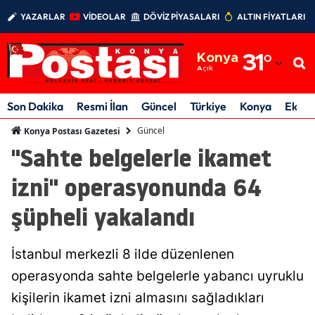
YAZARLAR
VİDEOLAR
DÖVİZ PİYASALARI
ALTIN FİYATLARI
Adana
Konya
31
°
Adıyaman
Açık
Afyonkarahisar
Son Dakika
Resmi İlan
Güncel
Türkiye
Konya
Ekon
Ağrı
Güncel
Konya Postası Gazetesi
"Sahte belgelerle ikamet
Amasya
izni" operasyonunda 64
Ankara
şüpheli yakalandı
Antalya
Artvin
İstanbul merkezli 8 ilde düzenlenen
Aydın
operasyonda sahte belgelerle yabancı uyruklu
kişilerin ikamet izni almasını sağladıkları
Balıkesir