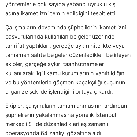
yöntemlerle çok sayıda yabancı uyruklu kişi
Mersin
adına ikamet izni temin edildiğini tespit etti.
İstanbul
Çalışmaların devamında şüphelilerin ikamet izni
İzmir
başvurularında kullanılan belgeler üzerinde
tahrifat yaptıkları, gerçeğe aykırı nitelikte veya
Kars
tamamen sahte belgeler düzenledikleri belirleyen
Kastamonu
ekipler, gerçeğe aykırı taahhütnameler
Kayseri
kullanılarak ilgili kamu kurumlarının yanıltıldığını
ve bu yöntemlerle göçmen kaçakçılığı suçunun
Kırklareli
organize şekilde işlendiğini ortaya çıkardı.
Kırşehir
Ekipler, çalışmaların tamamlanmasının ardından
Kocaeli
şüphelilerin yakalanmasına yönelik İstanbul
Konya
merkezli 8 ilde düzenledikleri eş zamanlı
operasyonda 64 zanlıyı gözaltına aldı.
Kütahya