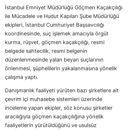
İstanbul Emniyet Müdürlüğü Göçmen Kaçakçılığı
Edirne
ile Mücadele ve Hudut Kapıları Şube Müdürlüğü
Elazığ
ekipleri, İstanbul Cumhuriyet Başsavcılığı
Erzincan
koordinesinde, suç işlemek amacıyla örgüt
kurma, rüşvet, göçmen kaçakçılığı, resmi
Erzurum
belgede sahtecilik, resmi belgenin
Eskişehir
düzenlenmesinde yalan beyan suçlarının
Gaziantep
önlenmesi, şüphelilerin yakalanmasına yönelik
çalışma yaptı.
Giresun
Danışmanlık faaliyeti yürüten bazı şirketlere ait
Gümüşhane
çevrim içi muhasebe sistemleri üzerinde
Hakkari
inceleme yapan ekipler, söz konusu şirketler
Hatay
aracılığıyla göçmen kaçakçılığına yönelik
faaliyetlerin yürütüldüğünü ve usulsüz
Isparta