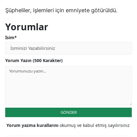
Malatya
Şüpheliler, işlemleri için emniyete götürüldü.
Manisa
Yorumlar
Kahramanmaraş
İsim*
Mardin
Muğla
Yorum Yazın (500 Karakter)
Muş
Nevşehir
Niğde
Ordu
GÖNDER
Rize
Yorum yazma kurallarını
okumuş ve kabul etmiş sayılırsınız
Sakarya