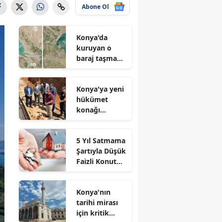
Abone Ol
Konya'da
kuruyan o
baraj taşma
noktasına
geldi
Konya'ya yeni
hükümet
konağı
geliyor: Temel
atıldı
5 Yıl Satmama
Şartıyla Düşük
Faizli Konut
Kredisi
Geliyor!
Konya'nın
tarihi mirası
için kritik