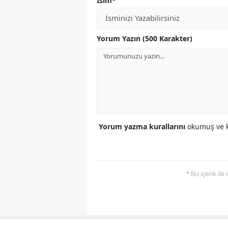
İsim*
Yorum Yazın (500 Karakter)
Yorum yazma kurallarını
okumuş ve k
* Bu içerik ile