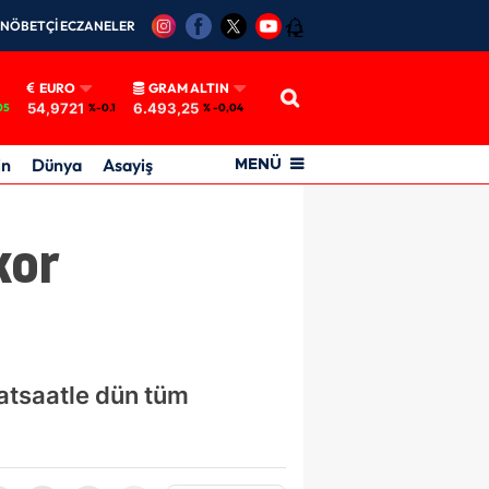
NÖBETÇİ ECZANELER
12
EURO
GRAM ALTIN
54,9721
6.493,25
05
%-0.1
% -0,04
in
Dünya
Asayiş
MENÜ
kor
vatsaatle dün tüm