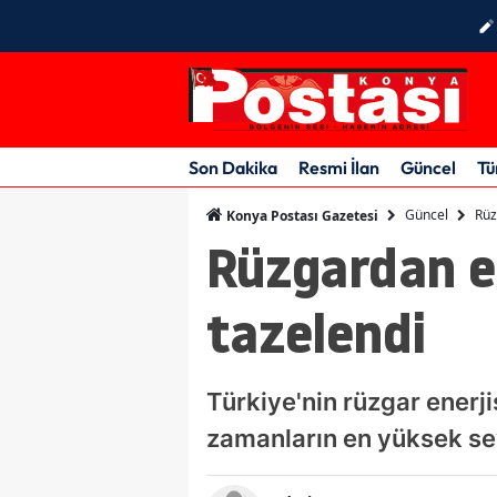
Son Dakika
Resmi İlan
Güncel
Tü
Güncel
Rüz
Konya Postası Gazetesi
Rüzgardan e
tazelendi
Türkiye'nin rüzgar enerj
zamanların en yüksek sev