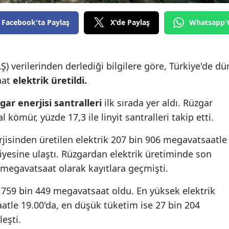
Edirne
Facebook'ta Paylaş
X'de Paylaş
Whatsapp'
Elazığ
Erzincan
AŞ) verilerinden derlediği bilgilere göre, Türkiye'de dü
Erzurum
aat
elektrik üretildi.
Eskişehir
gar enerjisi santralleri
ilk sırada yer aldı. Rüzgar
al kömür, yüzde 17,3 ile linyit santralleri takip etti.
Gaziantep
Giresun
rjisinden üretilen elektrik 207 bin 906 megavatsaatle
yesine ulaştı. Rüzgardan elektrik üretiminde son
Gümüşhane
 megavatsaat olarak kayıtlara geçmişti.
Hakkari
759 bin 449 megavatsaat oldu. En yüksek elektrik
Hatay
atle 19.00'da, en düşük tüketim ise 27 bin 204
eşti.
Isparta