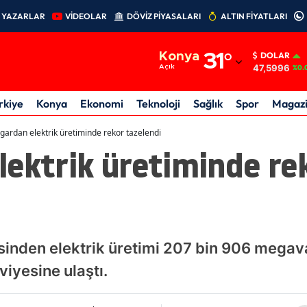
YAZARLAR
VİDEOLAR
DÖVİZ PİYASALARI
ALTIN FİYATLARI
Adana
Konya
31
°
DOLAR
Adıyaman
47,5996
Açık
%0.
Afyonkarahisar
rkiye
Konya
Ekonomi
Teknoloji
Sağlık
Spor
Magaz
Ağrı
gardan elektrik üretiminde rekor tazelendi
lektrik üretiminde re
Amasya
Ankara
Antalya
Artvin
isinden elektrik üretimi 207 bin 906 mega
Aydın
iyesine ulaştı.
Balıkesir