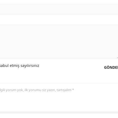
Malatya
Manisa
Kahramanmaraş
Mardin
Muğla
Muş
abul etmiş sayılırsınız
GÖNDE
Nevşehir
Niğde
 ilgili yorum yok, ilk yorumu siz yazın, tartışalım *
Ordu
Rize
Sakarya