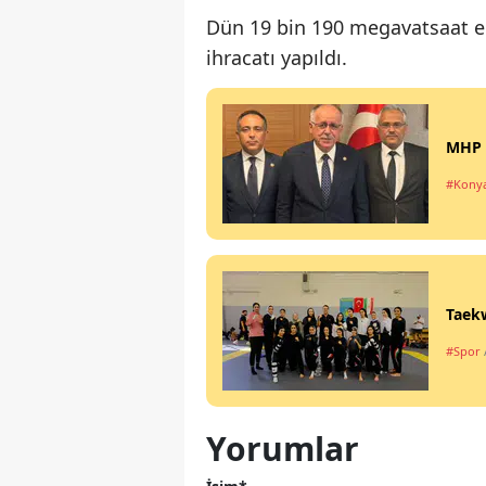
Dün 19 bin 190 megavatsaat ele
ihracatı yapıldı.
MHP K
#Kony
Taekw
#Spor
Yorumlar