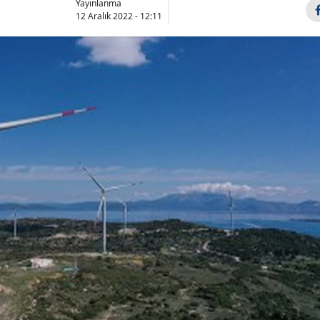
Yayınlanma
Bilecik
12 Aralık 2022 - 12:11
Bingöl
Bitlis
Bolu
Burdur
Bursa
Çanakkale
Çankırı
Çorum
Denizli
Diyarbakır