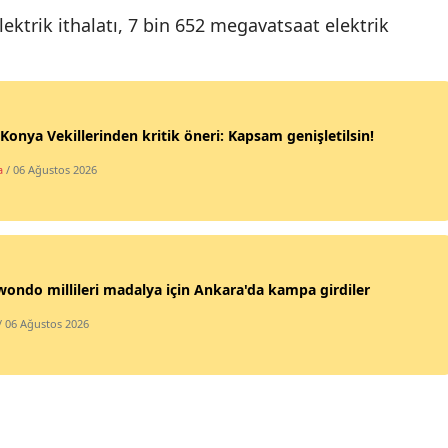
ktrik ithalatı, 7 bin 652 megavatsaat elektrik
Mersin
İstanbul
İzmir
onya Vekillerinden kritik öneri: Kapsam genişletilsin!
Kars
a
/ 06 Ağustos 2026
Kastamonu
Kayseri
Kırklareli
ondo millileri madalya için Ankara'da kampa girdiler
Kırşehir
/ 06 Ağustos 2026
Kocaeli
Konya
Kütahya