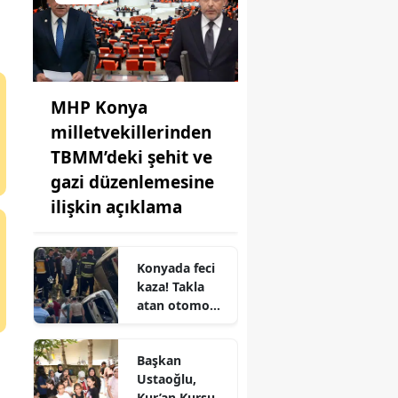
MHP Konya
milletvekillerinden
TBMM’deki şehit ve
gazi düzenlemesine
ilişkin açıklama
Konyada feci
kaza! Takla
atan otomobil
şarampole
uçtu
Başkan
Ustaoğlu,
Kur’an Kursu