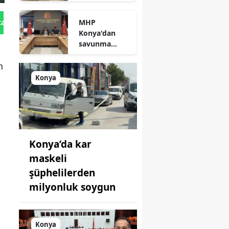
süreç: Son
durum
MHP
tan Gönder
açıklandı
Konya'dan
savunma
sanayisinde
n
yeni hamle: İlk
toplantı
Konya
yapıldı!
Konya’da kar
maskeli
şüphelilerden
milyonluk soygun
Konya