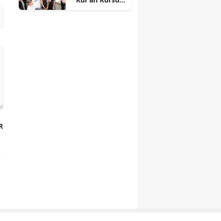
öğrencileriyle
buluştu
R