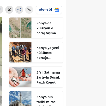
Abone Ol
Konya'da
kuruyan o
baraj taşma
noktasına
geldi
Konya'ya yeni
hükümet
konağı
geliyor: Temel
atıldı
5 Yıl Satmama
Şartıyla Düşük
Faizli Konut
Kredisi
Geliyor!
Konya'nın
tarihi mirası