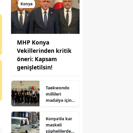
Konya
MHP Konya
Vekillerinden kritik
öneri: Kapsam
genişletilsin!
Taekwondo
millileri
madalya için
Ankara'da
kampa girdiler
Konya’da kar
maskeli
şüphelilerden