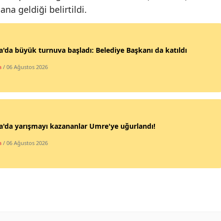
a geldiği belirtildi.
Mersin
İstanbul
'da büyük turnuva başladı: Belediye Başkanı da katıldı
İzmir
a
/ 06 Ağustos 2026
Kars
Kastamonu
Kayseri
'da yarışmayı kazananlar Umre'ye uğurlandı!
Kırklareli
a
/ 06 Ağustos 2026
Kırşehir
Kocaeli
Konya
Kütahya