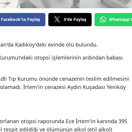
Edirne
Elazığ
Facebook'ta Paylaş
X'de Paylaş
Whatsapp'
Erzincan
Erzurum
ran'da Kadıköy'deki evinde ölü bulundu.
Eskişehir
 Kurumu’ndaki otopsi işlemlerinin ardından babası
Gaziantep
Adli Tıp Kurumu önünde cenazenin teslim edilmesini
Giresun
olamadı. İrtem'in cenazesi Aydın Kuşadası Yeniköy
Gümüşhane
Hakkari
Hatay
zırlanan otopsi raporunda Ece İrtem'in kanında 395
Isparta
l tespit edildiği ve ölümünün alkol (etil alkol)