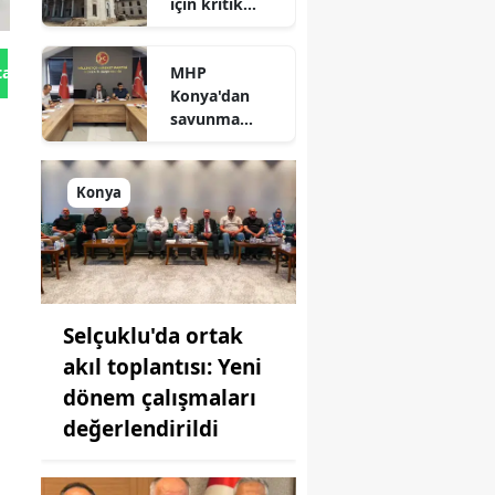
için kritik
süreç: Son
durum
MHP
tan Gönder
açıklandı
Konya'dan
savunma
sanayisinde
yeni hamle: İlk
toplantı
Konya
yapıldı!
Selçuklu'da ortak
akıl toplantısı: Yeni
dönem çalışmaları
değerlendirildi