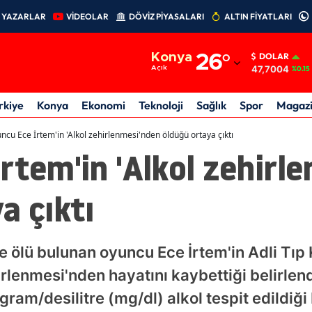
YAZARLAR
VİDEOLAR
DÖVİZ PİYASALARI
ALTIN FİYATLARI
Adana
Konya
26
°
DOLAR
Adıyaman
47,7004
Açık
%0.15
Afyonkarahisar
rkiye
Konya
Ekonomi
Teknoloji
Sağlık
Spor
Magaz
Ağrı
ncu Ece İrtem'in 'Alkol zehirlenmesi'nden öldüğü ortaya çıktı
rtem'in 'Alkol zehirl
Amasya
Ankara
a çıktı
Antalya
Artvin
 ölü bulunan oyuncu Ece İrtem'in Adli Tıp
Aydın
irlenmesi'nden hayatını kaybettiği belirlen
ram/desilitre (mg/dl) alkol tespit edildiği b
Balıkesir