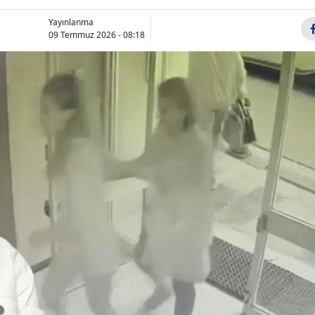
Bilecik
Yayınlanma
09 Temmuz 2026 - 08:18
Bingöl
Bitlis
Bolu
Burdur
Bursa
Çanakkale
Çankırı
Çorum
Denizli
Diyarbakır