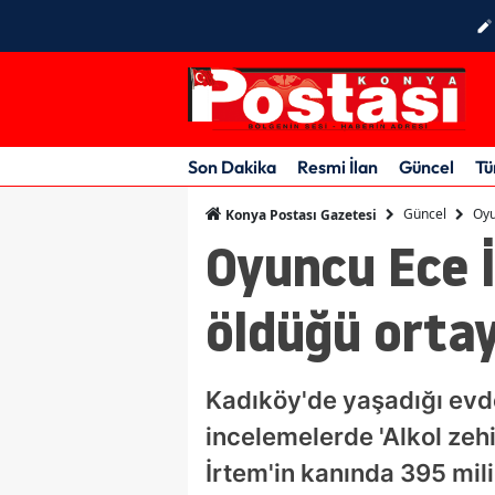
Son Dakika
Resmi İlan
Güncel
Tü
Güncel
Oyu
Konya Postası Gazetesi
Oyuncu Ece İ
öldüğü ortay
Kadıköy'de yaşadığı evde
incelemelerde 'Alkol zeh
İrtem'in kanında 395 milig