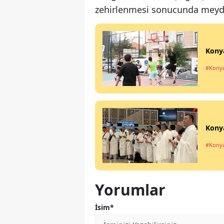
zehirlenmesi sonucunda meydan
Konya
#Kony
Konya
#Kony
Yorumlar
İsim*