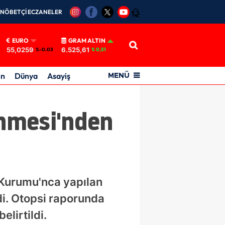
NÖBETÇİ ECZANELER
12
EURO
GRAM ALTIN
55,0259
6.525,61
%-0.03
% 0,51
in
Dünya
Asayiş
MENÜ
enmesi'nden
 Kurumu'nca yapılan
di. Otopsi raporunda
elirtildi.