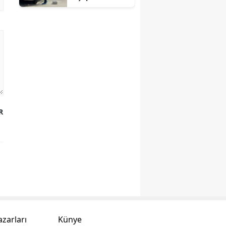
milyonluk
soygun
R
azarları
Künye