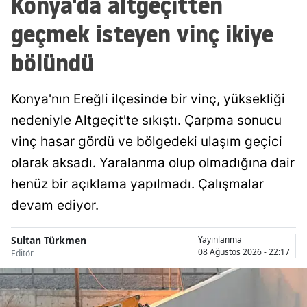
Konya'da altgeçitten
Malatya
geçmek isteyen vinç ikiye
Manisa
bölündü
Kahramanmaraş
Konya'nın Ereğli ilçesinde bir vinç, yüksekliği
Mardin
nedeniyle Altgeçit'te sıkıştı. Çarpma sonucu
Muğla
vinç hasar gördü ve bölgedeki ulaşım geçici
olarak aksadı. Yaralanma olup olmadığına dair
Muş
henüz bir açıklama yapılmadı. Çalışmalar
Nevşehir
devam ediyor.
Niğde
Sultan Türkmen
Yayınlanma
Ordu
08 Ağustos 2026 - 22:17
Editör
Rize
Sakarya