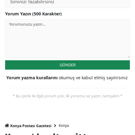
Mersin
Yorum Yazın (500 Karakter)
İstanbul
İzmir
Kars
Kastamonu
GÖNDER
Kayseri
Yorum yazma kurallarını
okumuş ve kabul etmiş sayılırsınız
Kırklareli
Kırşehir
* Bu içerik ile ilgili yorum yok, ilk yorumu siz yazın, tartışalım *
Kocaeli
Konya
Konya
Konya Postası Gazetesi
Kütahya