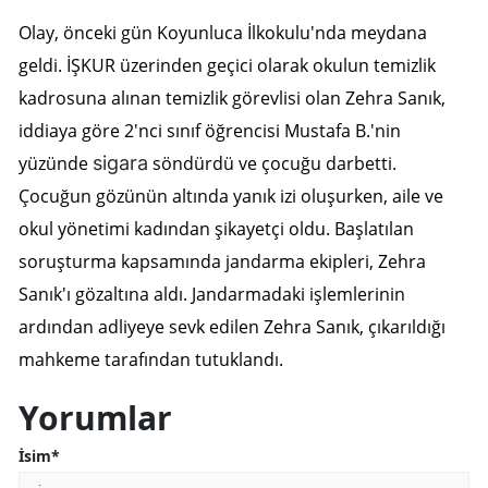
Edirne
Olay, önceki gün Koyunluca İlkokulu'nda meydana
geldi. İŞKUR üzerinden geçici olarak okulun temizlik
Elazığ
kadrosuna alınan temizlik görevlisi olan Zehra Sanık,
Erzincan
iddiaya göre 2'nci sınıf öğrencisi Mustafa B.'nin
Erzurum
yüzünde
sigara
söndürdü ve çocuğu darbetti.
Çocuğun gözünün altında yanık izi oluşurken, aile ve
Eskişehir
okul yönetimi kadından şikayetçi oldu. Başlatılan
Gaziantep
soruşturma kapsamında jandarma ekipleri, Zehra
Sanık'ı gözaltına aldı. Jandarmadaki işlemlerinin
Giresun
ardından adliyeye sevk edilen Zehra Sanık, çıkarıldığı
Gümüşhane
mahkeme tarafından tutuklandı.
Hakkari
Yorumlar
Hatay
İsim*
Isparta