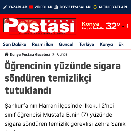
YAZARLAR
VİDEOLAR
DÖVİZ PİYASALARI
ALTIN FİYATLARI
Adana
Konya
32
°
Adıyaman
Parçalı bulutlu
Afyonkarahisar
Son Dakika
Resmi İlan
Güncel
Türkiye
Konya
Ekon
Ağrı
Güncel
Konya Postası Gazetesi
Öğrencinin yüzünde sigara
Amasya
söndüren temizlikçi
Ankara
tutuklandı
Antalya
Artvin
Şanlıurfa'nın Harran ilçesinde ilkokul 2’nci
Aydın
sınıf öğrencisi Mustafa B.'nin (7) yüzünde
sigara söndüren temizlik görevlisi Zehra Sanık
Balıkesir