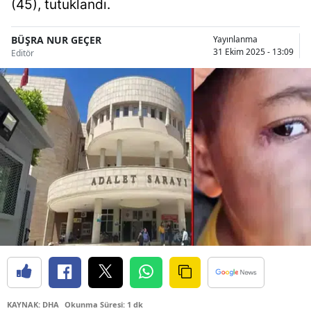
(45), tutuklandı.
Bilecik
BÜŞRA NUR GEÇER
Yayınlanma
Bingöl
31 Ekim 2025 - 13:09
Editör
Bitlis
Bolu
Burdur
Bursa
Çanakkale
Çankırı
Çorum
Denizli
Diyarbakır
KAYNAK: DHA
Okunma Süresi: 1 dk