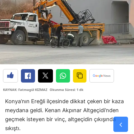
Samsun
Siirt
Sinop
Sivas
Tekirdağ
Tokat
Trabzon
KAYNAK: Fatmagül KIZMAZ
Okunma Süresi: 1 dk
Tunceli
Konya’nın Ereğli ilçesinde dikkat çeken bir kaza
Şanlıurfa
meydana geldi. Kenan Akpınar Altgeçidi’nden
geçmek isteyen bir vinç, altgeçidin çıkışında
Uşak
sıkıştı.
Van