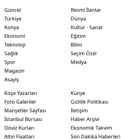
Güncel
Resmi İlanlar
Yozgat
Türkiye
Dünya
Zonguldak
Konya
Kültür - Sanat
Ekonomi
Eğitim
Aksaray
Teknoloji
Bilim
Bayburt
Sağlık
Seçim Özel
Spor
Medya
Karaman
Magazin
Kırıkkale
Asayiş
Batman
Köşe Yazarları
Künye
Şırnak
Foto Galeriler
Gizlilik Politikası
Manşetler Sayfası
İletişim
Bartın
İstanbul Borsası
Haber Arşivi
Ardahan
Döviz Kurları
Ekonomik Takvim
Altın Fiyatları
Son Dakika Haberleri
Iğdır