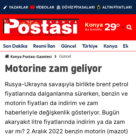
YAZARLAR
VİDEOLAR
DÖVİZ PİYASALARI
ALTIN FİYATLARI
Adana
Konya
29
°
Adıyaman
Az bulutlu
Afyonkarahisar
Son Dakika
Resmi İlan
Güncel
Türkiye
Konya
Ekon
Ağrı
Güncel
Konya Postası Gazetesi
Motorine zam geliyor
Amasya
Ankara
Rusya-Ukrayna savaşıyla birlikte brent petrol
Antalya
fiyatlarında dalganlanma sürerken, benzin ve
motorin fiyatları da indirim ve zam
Artvin
haberleriyle değişkenlik gösteriyor. Bugün
Aydın
akaryakıt litre fiyatlarında indirim ya da zam
Balıkesir
var mı? 2 Aralık 2022 benzin motorin (mazot)