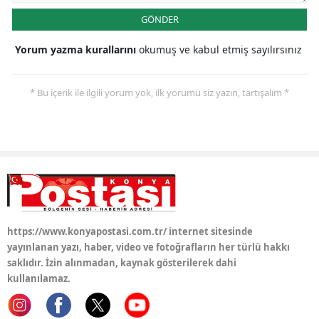
GÖNDER
Samsun
Yorum yazma kurallarını
okumuş ve kabul etmiş sayılırsınız
Siirt
Sinop
* Bu içerik ile ilgili yorum yok, ilk yorumu siz yazın, tartışalım *
Sivas
Tekirdağ
Tokat
Trabzon
Tunceli
https://www.konyapostasi.com.tr/ internet sitesinde
yayınlanan yazı, haber, video ve fotoğrafların her türlü hakkı
Şanlıurfa
saklıdır. İzin alınmadan, kaynak gösterilerek dahi
kullanılamaz.
Uşak
Van