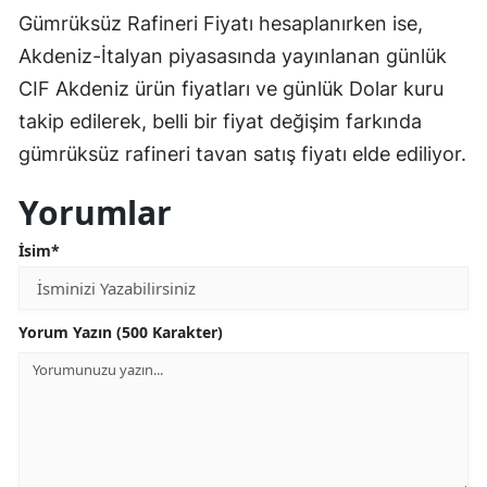
Gümrüksüz Rafineri Fiyatı hesaplanırken ise,
Malatya
Akdeniz-İtalyan piyasasında yayınlanan günlük
Manisa
CIF Akdeniz ürün fiyatları ve günlük Dolar kuru
takip edilerek, belli bir fiyat değişim farkında
Kahramanmaraş
gümrüksüz rafineri tavan satış fiyatı elde ediliyor.
Mardin
Yorumlar
Muğla
İsim*
Muş
Nevşehir
Yorum Yazın (500 Karakter)
Niğde
Ordu
Rize
Sakarya