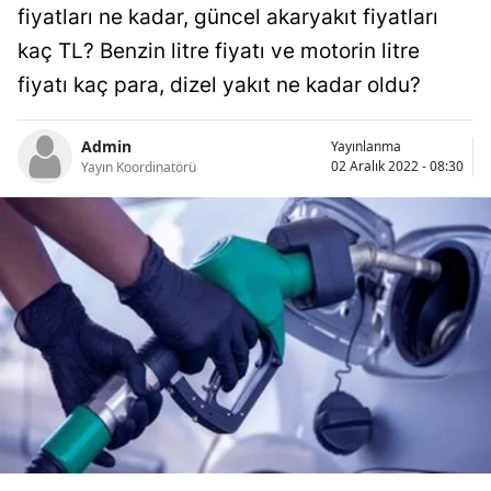
fiyatları ne kadar, güncel akaryakıt fiyatları
Bilecik
kaç TL? Benzin litre fiyatı ve motorin litre
Bingöl
fiyatı kaç para, dizel yakıt ne kadar oldu?
Bitlis
Admin
Yayınlanma
Bolu
02 Aralık 2022 - 08:30
Yayın Koordinatörü
Burdur
Bursa
Çanakkale
Çankırı
Çorum
Denizli
Diyarbakır