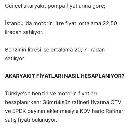
Güncel akaryakıt pompa fiyatlarına göre;
Mersin
İstanbul
İstanbul'da motorin litre fiyatı ortalama 22,50
liradan satılıyor.
İzmir
Kars
Benzinin litresi ise ortalama 20,17 liradan
Kastamonu
satılıyor.
Kayseri
AKARYAKIT FİYATLARI NASIL HESAPLANIYOR?
Kırklareli
Kırşehir
Türkiye'de benzin ve motorin fiyatları
hesaplanırken; Gümrüksüz rafineri fiyatına ÖTV
Kocaeli
ve EPDK payının eklenmesiyle KDV hariç Rafineri
Konya
satış fiyatı bulunuyor.
Kütahya