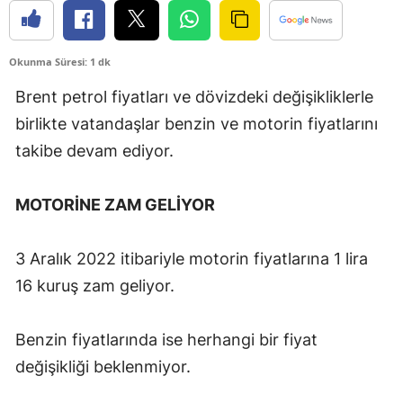
Edirne
Elazığ
Okunma Süresi: 1 dk
Brent petrol fiyatları ve dövizdeki değişikliklerle
Erzincan
birlikte vatandaşlar benzin ve motorin fiyatlarını
Erzurum
takibe devam ediyor.
Eskişehir
MOTORİNE ZAM GELİYOR
Gaziantep
Giresun
3 Aralık 2022 itibariyle motorin fiyatlarına 1 lira
Gümüşhane
16 kuruş zam geliyor.
Hakkari
Benzin fiyatlarında ise herhangi bir fiyat
Hatay
değişikliği beklenmiyor.
Isparta