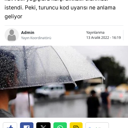
Bilecik
istendi. Peki, turuncu kod uyarısı ne anlama
geliyor
Bingöl
Bitlis
Admin
Yayınlanma
13 Aralık 2022 - 16:19
Yayın Koordinatörü
Bolu
Burdur
Bursa
Çanakkale
Çankırı
Çorum
Denizli
Diyarbakır