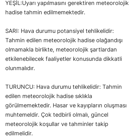
YEŞİL:Uyarı yapılmasını gerektiren meteorolojik
Malatya
hadise tahmin edilmemektedir.
Manisa
SARI: Hava durumu potansiyel tehlikelidir:
Kahramanmaraş
Tahmin edilen meteorolojik hadise olağandışı
Mardin
olmamakla birlikte, meteorolojik şartlardan
etkilenebilecek faaliyetler konusunda dikkatli
Muğla
olunmalıdır.
Muş
Nevşehir
TURUNCU: Hava durumu tehlikelidir: Tahmin
edilen meteorolojik hadise sıklıkla
Niğde
görülmemektedir. Hasar ve kayıpların oluşması
Ordu
muhtemeldir. Çok tedbirli olmalı, güncel
meteorolojik koşullar ve tahminler takip
Rize
edilmelidir.
Sakarya