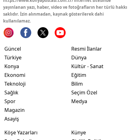
https://www.konyapostasi.com.tr/ internet sitesinde
yayınlanan yazı, haber, video ve fotoğrafların her türlü hakkı
Yalova
saklıdır. İzin alınmadan, kaynak gösterilerek dahi
kullanılamaz.
Karabük
Kilis
Güncel
Resmi İlanlar
Osmaniye
Türkiye
Dünya
Düzce
Konya
Kültür - Sanat
Ekonomi
Eğitim
Teknoloji
Bilim
Sağlık
Seçim Özel
Spor
Medya
Magazin
Asayiş
Köşe Yazarları
Künye