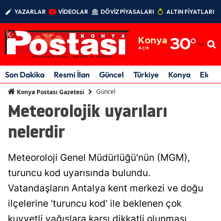
YAZARLAR
VİDEOLAR
DÖVİZ PİYASALARI
ALTIN FİYATLARI
Adana
Konya
30
°
Adıyaman
Açık
Afyonkarahisar
Son Dakika
Resmi İlan
Güncel
Türkiye
Konya
Ekon
Ağrı
Güncel
Konya Postası Gazetesi
Meteorolojik uyarıları
Amasya
nelerdir
Ankara
Antalya
Meteoroloji Genel Müdürlüğü'nün (MGM),
Artvin
turuncu kod uyarısında bulundu.
Vatandaşların Antalya kent merkezi ve doğu
Aydın
ilçelerine ‘turuncu kod’ ile beklenen çok
Balıkesir
kuvvetli yağışlara karşı dikkatli olunması