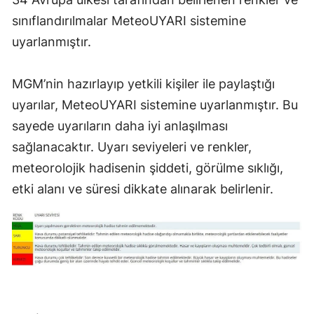
Mersin
sınıflandırılmalar MeteoUYARI sistemine
uyarlanmıştır.
İstanbul
İzmir
MGM’nin hazırlayıp yetkili kişiler ile paylaştığı
uyarılar, MeteoUYARI sistemine uyarlanmıştır. Bu
Kars
sayede uyarıların daha iyi anlaşılması
Kastamonu
sağlanacaktır. Uyarı seviyeleri ve renkler,
Kayseri
meteorolojik hadisenin şiddeti, görülme sıklığı,
etki alanı ve süresi dikkate alınarak belirlenir.
Kırklareli
Kırşehir
Kocaeli
Konya
Kütahya