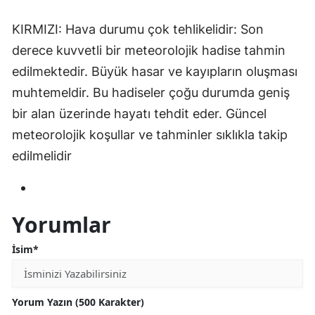
Samsun
KIRMIZI: Hava durumu çok tehlikelidir: Son
derece kuvvetli bir meteorolojik hadise tahmin
Siirt
edilmektedir. Büyük hasar ve kayıpların oluşması
Sinop
muhtemeldir. Bu hadiseler çoğu durumda geniş
Sivas
bir alan üzerinde hayatı tehdit eder. Güncel
meteorolojik koşullar ve tahminler sıklıkla takip
Tekirdağ
edilmelidir
Tokat
Trabzon
Yorumlar
Tunceli
İsim*
Şanlıurfa
Uşak
Yorum Yazın (500 Karakter)
Van