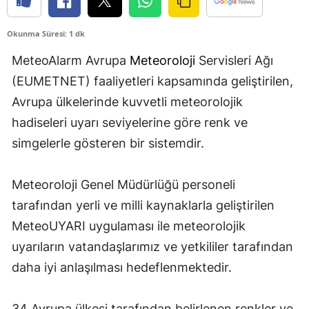
Edirne
Okunma Süresi: 1 dk
Elazığ
MeteoAlarm Avrupa
Meteoroloji
Servisleri Ağı
Erzincan
(EUMETNET) faaliyetleri kapsamında geliştirilen,
Avrupa ülkelerinde kuvvetli meteorolojik
Erzurum
hadiseleri uyarı seviyelerine göre renk ve
Eskişehir
simgelerle gösteren bir sistemdir.
Gaziantep
Meteoroloji Genel Müdürlüğü personeli
Giresun
tarafından yerli ve milli kaynaklarla geliştirilen
Gümüşhane
MeteoUYARI uygulaması ile meteorolojik
Hakkari
uyarıların vatandaşlarımız ve yetkililer tarafından
daha iyi anlaşılması hedeflenmektedir.
Hatay
Isparta
34 Avrupa ülkesi tarafından belirlenen renkler ve