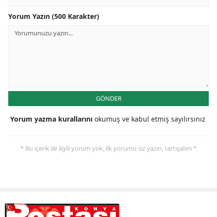
Yorum Yazın (500 Karakter)
Samsun
Siirt
Sinop
Sivas
Tekirdağ
GÖNDER
Tokat
Yorum yazma kurallarını
okumuş ve kabul etmiş sayılırsınız
Trabzon
* Bu içerik ile ilgili yorum yok, ilk yorumu siz yazın, tartışalım *
Tunceli
Şanlıurfa
Uşak
Van