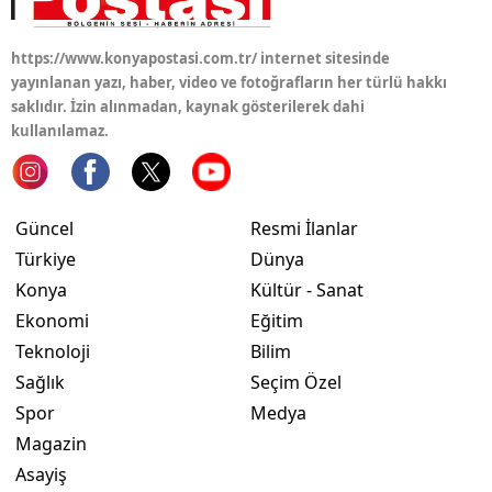
Yozgat
https://www.konyapostasi.com.tr/ internet sitesinde
yayınlanan yazı, haber, video ve fotoğrafların her türlü hakkı
Zonguldak
saklıdır. İzin alınmadan, kaynak gösterilerek dahi
Aksaray
kullanılamaz.
Bayburt
Karaman
Güncel
Resmi İlanlar
Türkiye
Dünya
Kırıkkale
Konya
Kültür - Sanat
Batman
Ekonomi
Eğitim
Teknoloji
Bilim
Şırnak
Sağlık
Seçim Özel
Bartın
Spor
Medya
Magazin
Ardahan
Asayiş
Iğdır