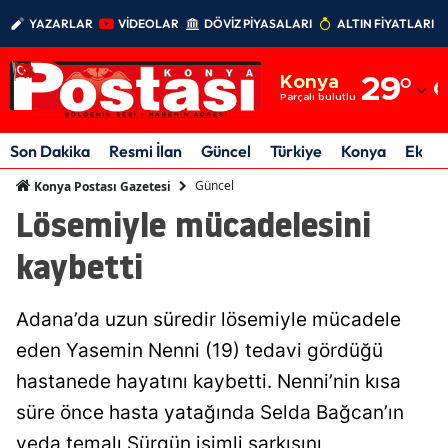
YAZARLAR
VİDEOLAR
DÖVİZ PİYASALARI
ALTIN FİYATLARI
Adana
Konya
29
°
Adıyaman
Parçalı bulutlu
Afyonkarahisar
Son Dakika
Resmi İlan
Güncel
Türkiye
Konya
Ekon
Ağrı
Güncel
Konya Postası Gazetesi
Lösemiyle mücadelesini
Amasya
kaybetti
Ankara
Antalya
Adana’da uzun süredir lösemiyle mücadele
Artvin
eden Yasemin Nenni (19) tedavi gördüğü
hastanede hayatını kaybetti. Nenni’nin kısa
Aydın
süre önce hasta yatağında Selda Bağcan’ın
Balıkesir
veda temalı Sürgün isimli şarkısını