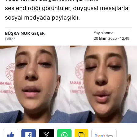
Bilecik
seslendirdiği görüntüler, duygusal mesajlarla
sosyal medyada paylaşıldı.
Bingöl
Bitlis
BÜŞRA NUR GEÇER
Yayınlanma
20 Ekim 2025 - 12:49
Editör
Bolu
Burdur
Bursa
Çanakkale
Çankırı
Çorum
Denizli
Diyarbakır