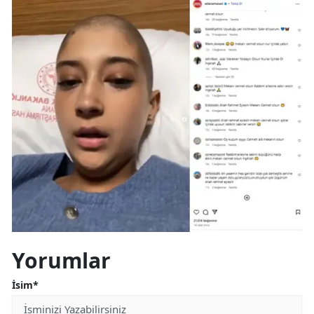
Malatya
Manisa
Kahramanmaraş
Mardin
Muğla
Muş
Nevşehir
Niğde
Ordu
Yorumlar
Rize
İsim*
Sakarya