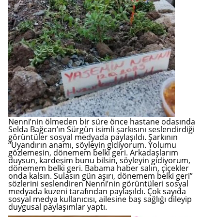
Mersin
İstanbul
İzmir
Kars
Kastamonu
Kayseri
Nenni’nin ölmeden bir süre önce hastane odasında
Selda Bağcan’ın Sürgün isimli şarkısını seslendirdiği
Kırklareli
görüntüler sosyal medyada paylaşıldı. Şarkının
“Uyandırın anamı, söyleyin gidiyorum. Yolumu
gözlemesin, dönemem belki geri. Arkadaşlarım
Kırşehir
duysun, kardeşim bunu bilsin, söyleyin gidiyorum,
dönemem belki geri. Babama haber salın, çiçekler
Kocaeli
onda kalsın. Sulasın gün aşırı, dönemem belki geri”
sözlerini seslendiren Nenni’nin görüntüleri sosyal
medyada kuzeni tarafından paylaşıldı. Çok sayıda
Konya
sosyal medya kullanıcısı, ailesine baş sağlığı dileyip
duygusal paylaşımlar yaptı.
Kütahya