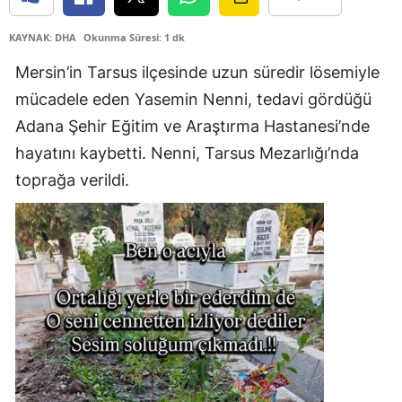
Edirne
KAYNAK: DHA
Okunma Süresi: 1 dk
Elazığ
Mersin’in Tarsus ilçesinde uzun süredir lösemiyle
Erzincan
mücadele eden Yasemin Nenni, tedavi gördüğü
Adana Şehir Eğitim ve Araştırma Hastanesi’nde
Erzurum
hayatını kaybetti. Nenni, Tarsus Mezarlığı’nda
Eskişehir
toprağa verildi.
Gaziantep
Giresun
Gümüşhane
Hakkari
Hatay
Isparta