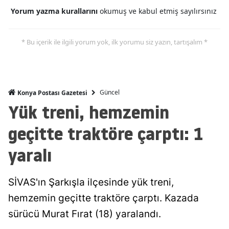
Yorum yazma kurallarını
okumuş ve kabul etmiş sayılırsınız
Malatya
Manisa
* Bu içerik ile ilgili yorum yok, ilk yorumu siz yazın, tartışalım *
Kahramanmaraş
Mardin
Güncel
Konya Postası Gazetesi
Muğla
Yük treni, hemzemin
Muş
geçitte traktöre çarptı: 1
Nevşehir
yaralı
Niğde
SİVAS'ın Şarkışla ilçesinde yük treni,
Ordu
hemzemin geçitte traktöre çarptı. Kazada
Rize
sürücü Murat Fırat (18) yaralandı.
Sakarya