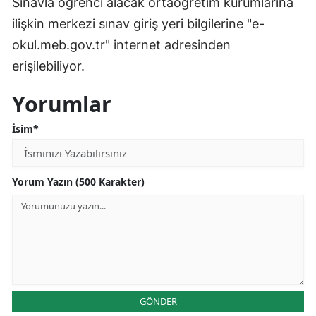
Sınavla öğrenci alacak ortaöğretim kurumlarına
Mersin
ilişkin merkezi sınav giriş yeri bilgilerine "e-
okul.meb.gov.tr" internet adresinden
İstanbul
erişilebiliyor.
İzmir
Yorumlar
Kars
İsim*
Kastamonu
Kayseri
Yorum Yazın (500 Karakter)
Kırklareli
Kırşehir
Kocaeli
Konya
GÖNDER
Kütahya