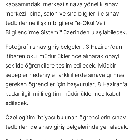
kapsamındaki merkezi sınava yönelik sınav
Edirne
merkezi, bina, salon ve sıra bilgileri ile sınav
Elazığ
tedbirlerine ilişkin bilgilere "e-Okul Veli
Bilgilendirme Sistemi" üzerinden ulaşılabilecek.
Erzincan
Erzurum
Fotoğraflı sınav giriş belgeleri, 3 Haziran'dan
itibaren okul müdürlüklerince alınarak onaylı
Eskişehir
şekilde öğrencilere teslim edilecek. Mücbir
Gaziantep
sebepler nedeniyle farklı illerde sınava girmesi
gereken öğrenciler için başvurular, 8 Haziran'a
Giresun
kadar ilgili milli eğitim müdürlüklerince kabul
Gümüşhane
edilecek.
Hakkari
Özel eğitim ihtiyacı bulunan öğrencilerin sınav
Hatay
tedbirleri de sınav giriş belgelerinde yer alacak.
Isparta