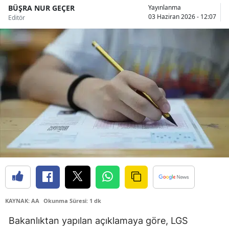
BÜŞRA NUR GEÇER
Yayınlanma
Bilecik
03 Haziran 2026 - 12:07
Editör
Bingöl
Bitlis
Bolu
Burdur
Bursa
Çanakkale
Çankırı
Çorum
Denizli
KAYNAK: AA
Okunma Süresi: 1 dk
Bakanlıktan yapılan açıklamaya göre, LGS
Diyarbakır