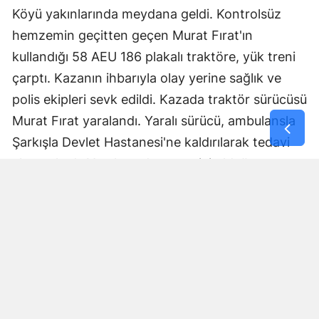
Köyü yakınlarında meydana geldi. Kontrolsüz
Yozgat
hemzemin geçitten geçen Murat Fırat'ın
Zonguldak
kullandığı 58 AEU 186 plakalı traktöre, yük treni
çarptı. Kazanın ihbarıyla olay yerine sağlık ve
Aksaray
polis ekipleri sevk edildi. Kazada traktör sürücüsü
Bayburt
Murat Fırat yaralandı. Yaralı sürücü, ambulansla
Şarkışla Devlet Hastanesi'ne kaldırılarak tedavi
Karaman
altına alındı. Yaralının durumun iyi olduğu
Kırıkkale
öğrenildi. Kaza sonrası demir yolu hattı bir süre
Batman
trafiğe kapandı. Kazayla ilgili soruşturma
başlatıldı.
Şırnak
Yorumlar
Bartın
Ardahan
İsim*
Iğdır