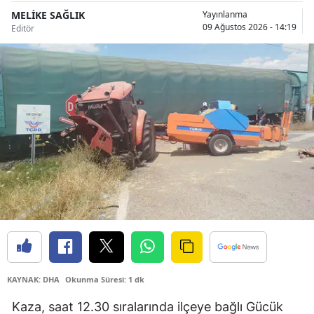
MELİKE SAĞLIK
Yayınlanma
Samsun
09 Ağustos 2026 - 14:19
Editör
Siirt
Sinop
Sivas
Tekirdağ
Tokat
Trabzon
Tunceli
Şanlıurfa
KAYNAK: DHA
Okunma Süresi: 1 dk
Uşak
Kaza, saat 12.30 sıralarında ilçeye bağlı Gücük
Van