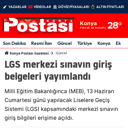
YAZARLAR
VİDEOLAR
DÖVİZ PİYASALARI
ALTIN FİYATLARI
Adana
Konya
28
°
Adıyaman
Parçalı az bulutlu
Afyonkarahisar
Son Dakika
Resmi İlan
Güncel
Türkiye
Konya
Ekon
Ağrı
Güncel
Konya Postası Gazetesi
LGS merkezi sınavın giriş
Amasya
belgeleri yayımlandı
Ankara
Antalya
Milli Eğitim Bakanlığınca (MEB), 13 Haziran
Artvin
Cumartesi günü yapılacak Liselere Geçiş
Sistemi (LGS) kapsamındaki merkezi sınavın
Aydın
giriş bilgileri erişime açıldı.
Balıkesir