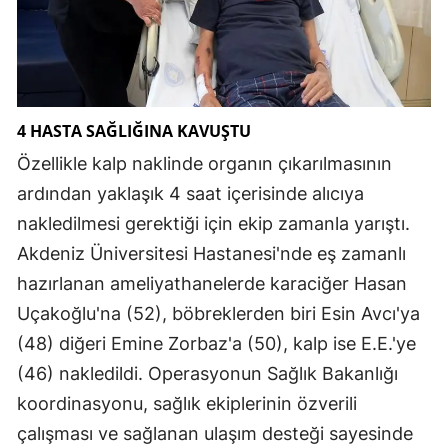
Malatya
Manisa
Kahramanmaraş
4 HASTA SAĞLIĞINA KAVUŞTU
Mardin
Özellikle kalp naklinde organın çıkarılmasının
ardından yaklaşık 4 saat içerisinde alıcıya
Muğla
nakledilmesi gerektiği için ekip zamanla yarıştı.
Muş
Akdeniz Üniversitesi Hastanesi'nde eş zamanlı
Nevşehir
hazırlanan ameliyathanelerde karaciğer Hasan
Uçakoğlu'na (52), böbreklerden biri Esin Avcı'ya
Niğde
(48) diğeri Emine Zorbaz'a (50), kalp ise E.E.'ye
Ordu
(46) nakledildi. Operasyonun Sağlık Bakanlığı
Rize
koordinasyonu, sağlık ekiplerinin özverili
çalışması ve sağlanan ulaşım desteği sayesinde
Sakarya