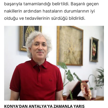
başarıyla tamamlandığı belirtildi. Başarılı geçen
Samsun
nakillerin ardından hastaların durumlarının iyi
Siirt
olduğu ve tedavilerinin sürdüğü bildirildi.
Sinop
Sivas
Tekirdağ
Tokat
Trabzon
Tunceli
Şanlıurfa
Uşak
KONYA'DAN ANTALYA'YA ZAMANLA YARIŞ
Van