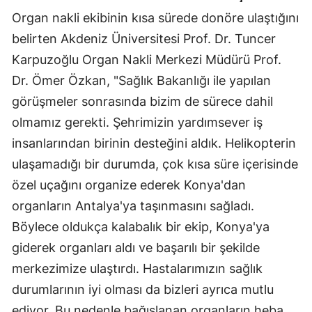
Organ nakli ekibinin kısa sürede donöre ulaştığını
Yozgat
belirten Akdeniz Üniversitesi Prof. Dr. Tuncer
Zonguldak
Karpuzoğlu Organ Nakli Merkezi Müdürü Prof.
Dr. Ömer Özkan, "Sağlık Bakanlığı ile yapılan
Aksaray
görüşmeler sonrasında bizim de sürece dahil
Bayburt
olmamız gerekti. Şehrimizin yardımsever iş
Karaman
insanlarından birinin desteğini aldık. Helikopterin
ulaşamadığı bir durumda, çok kısa süre içerisinde
Kırıkkale
özel uçağını organize ederek Konya'dan
Batman
organların Antalya'ya taşınmasını sağladı.
Şırnak
Böylece oldukça kalabalık bir ekip, Konya'ya
giderek organları aldı ve başarılı bir şekilde
Bartın
merkezimize ulaştırdı. Hastalarımızın sağlık
Ardahan
durumlarının iyi olması da bizleri ayrıca mutlu
ediyor. Bu nedenle bağışlanan organların heba
Iğdır