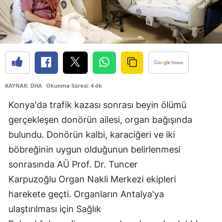
Edirne
Elazığ
Erzincan
Erzurum
KAYNAK: DHA
Okunma Süresi: 4 dk
Eskişehir
Konya'da trafik kazası sonrası beyin ölümü
Gaziantep
gerçekleşen donörün ailesi, organ bağışında
bulundu. Donörün kalbi, karaciğeri ve iki
Giresun
böbreğinin uygun olduğunun belirlenmesi
Gümüşhane
sonrasında AÜ Prof. Dr. Tuncer
Hakkari
Karpuzoğlu Organ Nakli Merkezi ekipleri
harekete geçti. Organların Antalya'ya
Hatay
ulaştırılması için Sağlık
Isparta