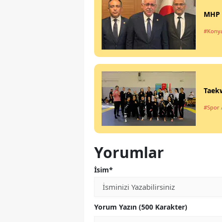
MHP K
#Kony
Taekw
#Spor
Yorumlar
İsim*
Yorum Yazın (500 Karakter)