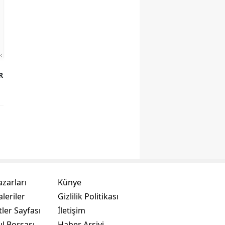
R
azarları
Künye
leriler
Gizlilik Politikası
ler Sayfası
İletişim
ul Borsası
Haber Arşivi