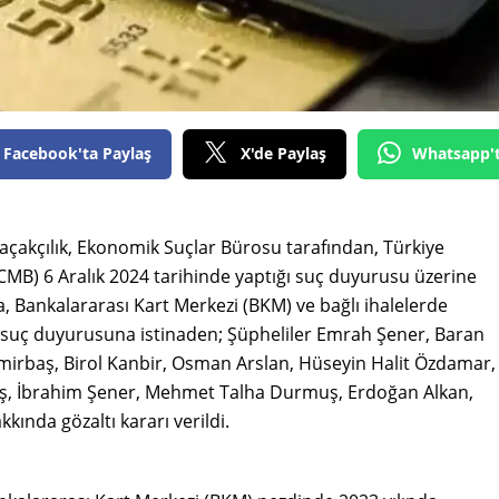
Edirne
Elazığ
Erzincan
Facebook'ta Paylaş
X'de Paylaş
Whatsapp'
Erzurum
Eskişehir
açakçılık, Ekonomik Suçlar Bürosu tarafından, Türkiye
Gaziantep
TCMB) 6 Aralık 2024 tarihinde yaptığı suç duyurusu üzerine
Giresun
 Bankalararası Kart Merkezi (BKM) ve bağlı ihalelerde
an suç duyurusuna istinaden; Şüpheliler Emrah Şener, Baran
Gümüşhane
irbaş, Birol Kanbir, Osman Arslan, Hüseyin Halit Özdamar,
 İbrahim Şener, Mehmet Talha Durmuş, Erdoğan Alkan,
Hakkari
ında gözaltı kararı verildi.
Hatay
Isparta