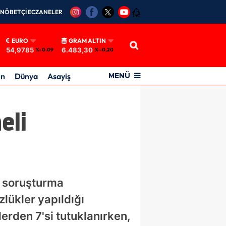
NÖBETÇİ ECZANELER
12
EURO
GRAM ALTIN
54,9785
6.483,30
%-0.09
% -0,20
in
Dünya
Asayiş
MENÜ
eli
n soruşturma
lükler yapıldığı
erden 7'si tutuklanırken,