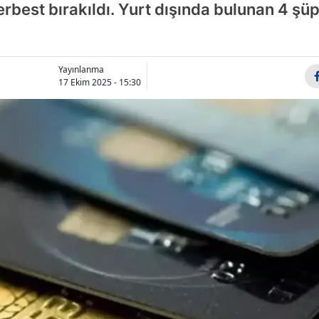
serbest bırakıldı. Yurt dışında bulunan 4 
Bilecik
Bingöl
Yayınlanma
Bitlis
17 Ekim 2025 - 15:30
Bolu
Burdur
Bursa
Çanakkale
Çankırı
Çorum
Denizli
Diyarbakır