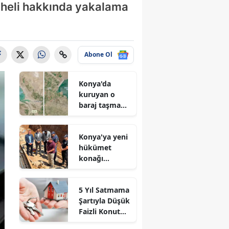
şüpheli hakkında yakalama
Abone Ol
Konya'da
kuruyan o
baraj taşma
noktasına
geldi
Konya'ya yeni
hükümet
konağı
geliyor: Temel
atıldı
5 Yıl Satmama
Şartıyla Düşük
Faizli Konut
Kredisi