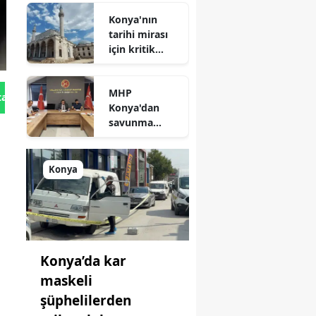
Geliyor!
Konya'nın
tarihi mirası
için kritik
süreç: Son
durum
MHP
açıklandı
tan Gönder
Konya'dan
savunma
sanayisinde
yeni hamle: İlk
toplantı
Konya
yapıldı!
Konya’da kar
maskeli
şüphelilerden