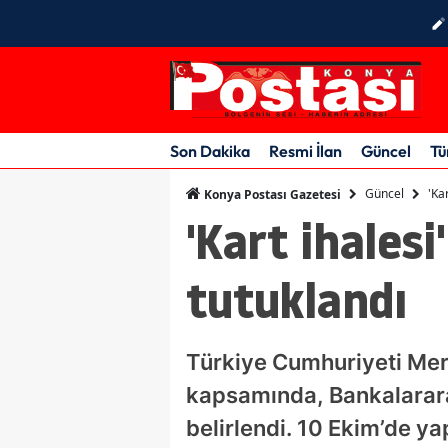
Son Dakika
Resmi İlan
Güncel
Tü
Güncel
'Ka
Konya Postası Gazetesi
'Kart ihalesi
tutuklandı
Türkiye Cumhuriyeti Merk
kapsamında, Bankalararas
belirlendi. 10 Ekim’de ya