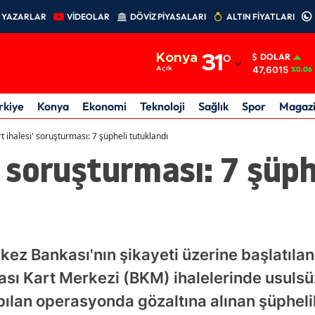
YAZARLAR
VİDEOLAR
DÖVİZ PİYASALARI
ALTIN FİYATLARI
Adana
Konya
31
°
DOLAR
Adıyaman
47,6015
Açık
%0.06
Afyonkarahisar
rkiye
Konya
Ekonomi
Teknoloji
Sağlık
Spor
Magaz
Ağrı
rt ihalesi' soruşturması: 7 şüpheli tutuklandı
' soruşturması: 7 şüph
Amasya
Ankara
Antalya
Artvin
ez Bankası'nın şikayeti üzerine başlatıla
Aydın
ı Kart Merkezi (BKM) ihalelerinde usulsüz
pılan operasyonda gözaltına alınan şüphelil
Balıkesir