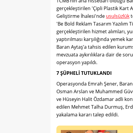
TCMB’nin ana hissedarı olduğu Ban
gerçekleştirilen 'Çipli Plastik Kart 
Geliştirme İhalesi'nde
usulsüzlük
t
'Be Bold Reklam Tasarım Yazılım T
gerçekleştirilen hizmet alımları, 
yaptırılması karşılığında yemek k
Baran Aytaş’a tahsis edilen kurumsa
mevzuata aykırılıklara dair de so
operasyon yapıldı.
7 ŞÜPHELİ TUTUKLANDI
Operasyonda Emrah Şener, Baran A
Osman Arslan ve Muhammed Güven 
ve Hüseyin Halit Özdamar adli kontr
edilen Mehmet Talha Durmuş, Erd
yakalama kararı talep edildi.