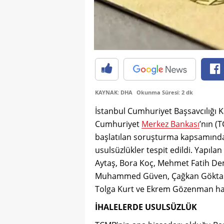
KAYNAK: DHA
Okunma Süresi: 2 dk
İstanbul Cumhuriyet Başsavcılığı K
Cumhuriyet
Merkez Bankası
’nın (
başlatılan soruşturma kapsamında,
usulsüzlükler tespit edildi. Yapıl
Aytaş, Bora Koç, Mehmet Fatih Dem
Muhammed Güven, Çağkan Göktaş,
Tolga Kurt ve Ekrem Gözenman hakk
İHALELERDE USULSÜZLÜK