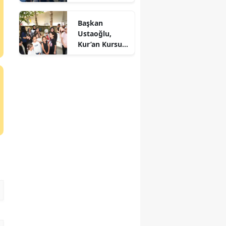
şarampole
uçtu
Başkan
Ustaoğlu,
Kur’an Kursu
öğrencileriyle
buluştu