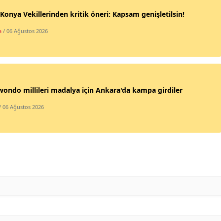
onya Vekillerinden kritik öneri: Kapsam genişletilsin!
Malatya
a
/ 06 Ağustos 2026
Manisa
Kahramanmaraş
Mardin
ondo millileri madalya için Ankara'da kampa girdiler
Muğla
/ 06 Ağustos 2026
Muş
Nevşehir
Niğde
Ordu
Rize
Sakarya