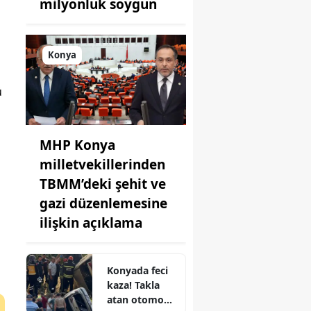
milyonluk soygun
Konya
ü
MHP Konya
milletvekillerinden
TBMM’deki şehit ve
gazi düzenlemesine
ilişkin açıklama
Konyada feci
kaza! Takla
atan otomobil