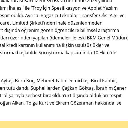
kalararası Kart Merkezi (BKM) nezdinde 2023 yılında
Alımı İhalesi' ile 'Troy İçin Spesifikasyon ve Applet Yazılım
Mersin
espit edildi. Ayrıca 'Boğaziçi Teknoloji Transfer Ofisi A.Ş.' ve
İstanbul
icaret Limited Şirketi'nden ihale düzenlenmeden
yurt dışında öğrenim gören öğrencilere bilimsel araştırma
İzmir
artları üzerinden yapılan ödemeler ile eski BKM Genel Müdür
Kars
l kredi kartının kullanımına ilişkin usulsüzlükler ve
ruşturma başlatıldı. Soruşturma kapsamında 10 Ekim'de
Kastamonu
Kayseri
Kırklareli
ytaş, Bora Koç, Mehmet Fatih Demirbaş, Birol Kanbir,
tutuklandı. Şüphelilerden Çağkan Göktaş, İbrahim Şener
Kırşehir
ol şartıyla serbest bırakıldı. Yurt dışında oldukları tespit
Kocaeli
oğan Alkan, Tolga Kurt ve Ekrem Gözenman hakkında ise
Konya
Kütahya