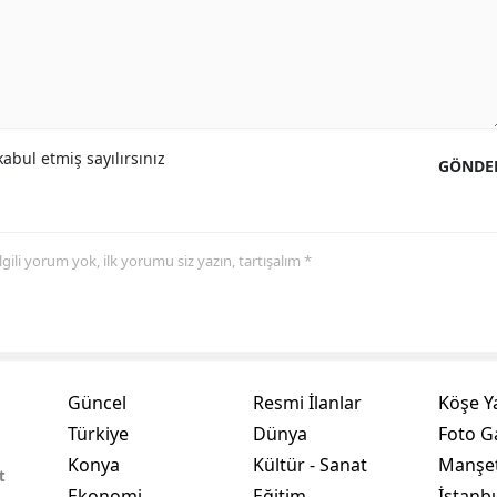
Samsun
Siirt
Sinop
abul etmiş sayılırsınız
GÖNDE
Sivas
Tekirdağ
 ilgili yorum yok, ilk yorumu siz yazın, tartışalım *
Tokat
Trabzon
Tunceli
Güncel
Resmi İlanlar
Köşe Y
Şanlıurfa
Türkiye
Dünya
Foto Ga
Uşak
Konya
Kültür - Sanat
Manşet
t
Van
Ekonomi
Eğitim
İstanb