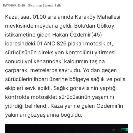
KAYNAK: DHA
Okunma Süresi: 1 dk
Edirne
Kaza, saat 01.00 sıralarında Karaköy Mahallesi
Elazığ
mevkisinde meydana geldi. Bolu’dan Gölköy
Erzincan
istikametine giden Hakan Özdemir(45)
idaresindeki 01 ANC 826 plakalı motosiklet,
Erzurum
sürücüsünün direksiyon kontrolünü yitirmesi
Eskişehir
sonucu yol kenarındaki kaldırımın taşına
Gaziantep
çarparak, metrelerce savruldu. Yoldan geçen
sürücülerin ihbarı üzerine bölgeye sağlık ve polis
Giresun
ekipleri sevk edildi. Sağlık görevlisinin yaptığı
Gümüşhane
kontrolde motosiklet sürücüsünün yaşamını
Hakkari
yitirdiği belirlendi. Kaza yerine gelen Özdemir’in
yakınları gözyaşlarına boğuldu.
Hatay
Isparta