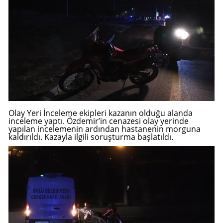
Mersin
İstanbul
İzmir
Kars
Kastamonu
Olay Yeri İnceleme ekipleri kazanın olduğu alanda
Kayseri
inceleme yaptı. Özdemir’in cenazesi olay yerinde
yapılan incelemenin ardından hastanenin morguna
kaldırıldı. Kazayla ilgili soruşturma başlatıldı.
Kırklareli
Kırşehir
Kocaeli
Konya
Kütahya