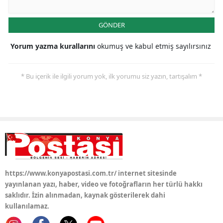
Samsun
GÖNDER
Siirt
Yorum yazma kurallarını
okumuş ve kabul etmiş sayılırsınız
Sinop
* Bu içerik ile ilgili yorum yok, ilk yorumu siz yazın, tartışalım *
Sivas
Tekirdağ
Tokat
Trabzon
Tunceli
https://www.konyapostasi.com.tr/ internet sitesinde
Şanlıurfa
yayınlanan yazı, haber, video ve fotoğrafların her türlü hakkı
saklıdır. İzin alınmadan, kaynak gösterilerek dahi
Uşak
kullanılamaz.
Van