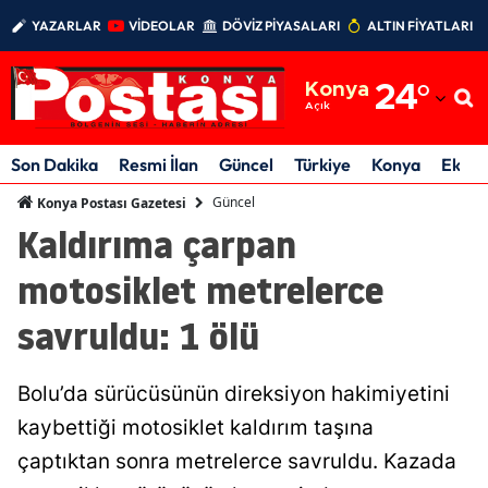
YAZARLAR
VİDEOLAR
DÖVİZ PİYASALARI
ALTIN FİYATLARI
Adana
Konya
24
°
Adıyaman
Açık
Afyonkarahisar
Son Dakika
Resmi İlan
Güncel
Türkiye
Konya
Ekon
Ağrı
Güncel
Konya Postası Gazetesi
Kaldırıma çarpan
Amasya
motosiklet metrelerce
Ankara
savruldu: 1 ölü
Antalya
Artvin
Bolu’da sürücüsünün direksiyon hakimiyetini
Aydın
kaybettiği motosiklet kaldırım taşına
çaptıktan sonra metrelerce savruldu. Kazada
Balıkesir