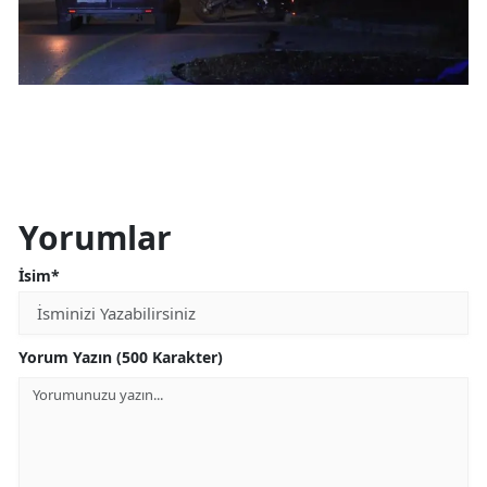
Malatya
Manisa
Kahramanmaraş
Mardin
Muğla
Yorumlar
Muş
İsim*
Nevşehir
Niğde
Yorum Yazın (500 Karakter)
Ordu
Rize
Sakarya