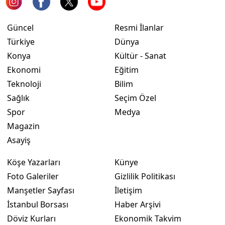
Yozgat
Güncel
Resmi İlanlar
Zonguldak
Türkiye
Dünya
Konya
Kültür - Sanat
Aksaray
Ekonomi
Eğitim
Bayburt
Teknoloji
Bilim
Sağlık
Seçim Özel
Karaman
Spor
Medya
Kırıkkale
Magazin
Asayiş
Batman
Köşe Yazarları
Künye
Şırnak
Foto Galeriler
Gizlilik Politikası
Bartın
Manşetler Sayfası
İletişim
İstanbul Borsası
Haber Arşivi
Ardahan
Döviz Kurları
Ekonomik Takvim
Iğdır