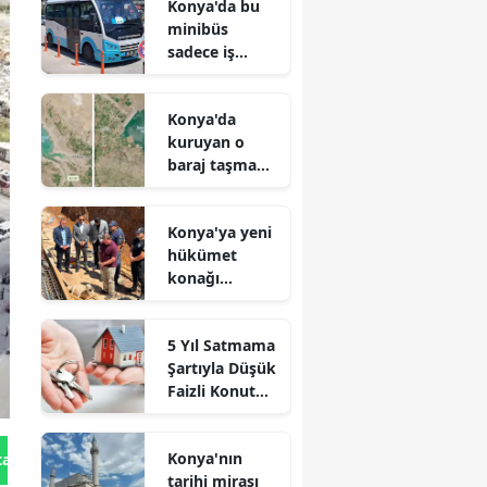
Konya'da bu
minibüs
sadece iş
arayanlar için
çalışıyor!
Konya'da
kuruyan o
baraj taşma
noktasına
geldi
Konya'ya yeni
hükümet
konağı
geliyor: Temel
atıldı
5 Yıl Satmama
Şartıyla Düşük
Faizli Konut
Kredisi
Geliyor!
Konya'nın
tan Gönder
tarihi mirası