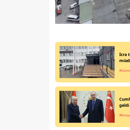
İcra 
müeb
#Günce
Cumhu
geldi
#Kony