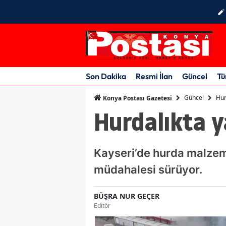
Son Dakika
Resmi İlan
Güncel
Tü
Güncel
Hur
Konya Postası Gazetesi
Hurdalıkta 
Kayseri’de hurda malzeme
müdahalesi sürüyor.
BÜŞRA NUR GEÇER
Editör