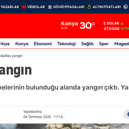
YAZARLAR
VİDEOLAR
DÖVİZ PİYASALARI
ALTIN FİYATLARI
Adana
Konya
30
°
DOLAR
Adıyaman
47,6009
Açık
%0.0
Afyonkarahisar
rkiye
Konya
Ekonomi
Teknoloji
Sağlık
Spor
Magaz
Ağrı
dalıkta yangın
yangın
Amasya
Ankara
lerinin bulunduğu alanda yangın çıktı. Ya
Antalya
Artvin
Aydın
Yayınlanma
04 Temmuz 2026 - 17:14
Balıkesir