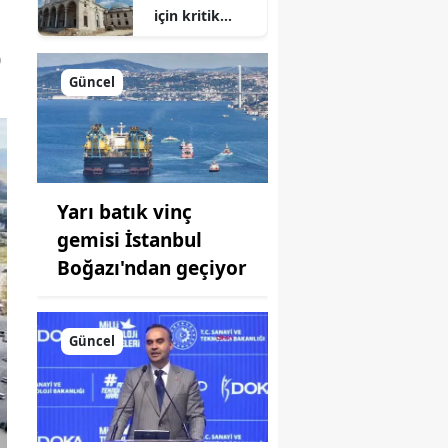
için kritik
süreç: Son
0
durum
açıklandı
Güncel
Yarı batık vinç
gemisi İstanbul
Boğazı'ndan geçiyor
Güncel