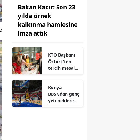
Bakan Kacır: Son 23
yılda örnek
kalkınma hamlesine
e
imza attık
KTO Başkanı
Öztürk’ten
tercih mesaisi:
KTO
Karatay’da
Konya
aday
BBSK’dan genç
öğrencilere
yeteneklere
tam destek
yeni fırsat:
Gelişim takımı
sahaya çıkıyor