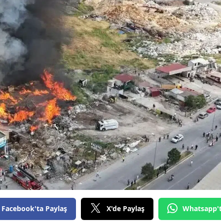
Bilecik
Bingöl
Bitlis
Bolu
Burdur
Bursa
Çanakkale
Çankırı
Çorum
Denizli
Facebook'ta Paylaş
X'de Paylaş
Whatsapp'
Diyarbakır