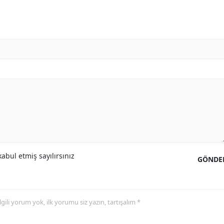
Samsun
Siirt
Sinop
Sivas
Tekirdağ
Tokat
Trabzon
abul etmiş sayılırsınız
GÖNDE
Tunceli
Şanlıurfa
Uşak
 ilgili yorum yok, ilk yorumu siz yazın, tartışalım *
Van