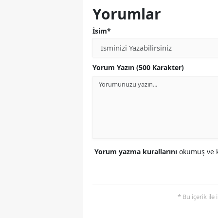
Yorumlar
İsim*
Yorum Yazın (500 Karakter)
Yorum yazma kurallarını
okumuş ve k
* Bu içerik ile