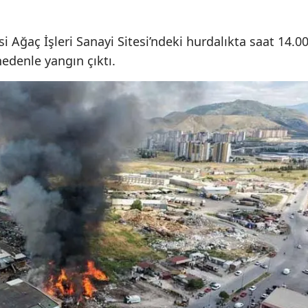
Edirne
i Ağaç İşleri Sanayi Sitesi’ndeki hurdalıkta saat 14.0
Elazığ
edenle yangın çıktı.
Erzincan
Erzurum
Eskişehir
Gaziantep
Giresun
Gümüşhane
Hakkari
Hatay
Isparta