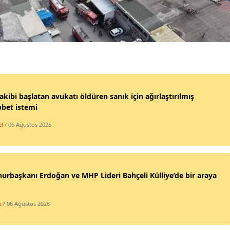
Malatya
Manisa
Kahramanmaraş
Mardin
takibi başlatan avukatı öldüren sanık için ağırlaştırılmış
Muğla
bet istemi
Muş
l
/ 06 Ağustos 2026
Nevşehir
Niğde
rbaşkanı Erdoğan ve MHP Lideri Bahçeli Külliye’de bir araya
Ordu
a
/ 06 Ağustos 2026
Rize
Sakarya