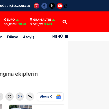
NÖBETÇİ ECZANELER
12
EURO
GRAM ALTIN
55,0598
6.515,29
6
%0.08
% 0,30
in
Dünya
Asayiş
MENÜ
ngına ekiplerin
Abone Ol