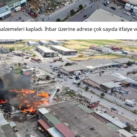
Mersin
İstanbul
lzemeleri kapladı. İhbar üzerine adrese çok sayıda itfaiye v
İzmir
Kars
Kastamonu
Kayseri
Kırklareli
Kırşehir
Kocaeli
Konya
Kütahya