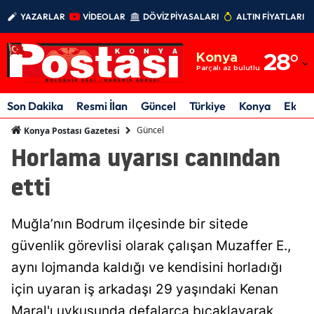
YAZARLAR
VİDEOLAR
DÖVİZ PİYASALARI
ALTIN FİYATLARI
Adana
Konya
28
°
Adıyaman
Parçalı az bulutlu
Afyonkarahisar
Son Dakika
Resmi İlan
Güncel
Türkiye
Konya
Ekon
Ağrı
Güncel
Konya Postası Gazetesi
Horlama uyarısı canından
Amasya
etti
Ankara
Antalya
Muğla’nın Bodrum ilçesinde bir sitede
Artvin
güvenlik görevlisi olarak çalışan Muzaffer E.,
aynı lojmanda kaldığı ve kendisini horladığı
Aydın
için uyaran iş arkadaşı 29 yaşındaki Kenan
Balıkesir
Maral'ı uykusunda defalarca bıçaklayarak