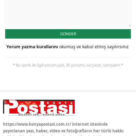
Samsun
Siirt
GÖNDER
Sinop
Yorum yazma kurallarını
okumuş ve kabul etmiş sayılırsınız
Sivas
Tekirdağ
* Bu içerik ile ilgili yorum yok, ilk yorumu siz yazın, tartışalım *
Tokat
Trabzon
Tunceli
Şanlıurfa
Uşak
https://www.konyapostasi.com.tr/ internet sitesinde
yayınlanan yazı, haber, video ve fotoğrafların her türlü hakkı
Van