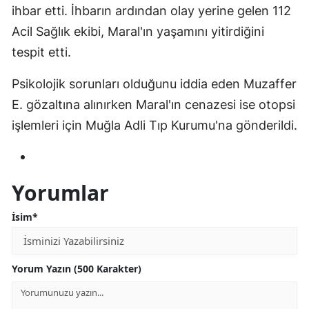
ihbar etti. İhbarın ardından olay yerine gelen 112
Malatya
Acil Sağlık ekibi, Maral'ın yaşamını yitirdiğini
Manisa
tespit etti.
Kahramanmaraş
Psikolojik sorunları olduğunu iddia eden Muzaffer
E. gözaltına alınırken Maral'ın cenazesi ise otopsi
Mardin
işlemleri için Muğla Adli Tıp Kurumu'na gönderildi.
Muğla
Muş
Yorumlar
Nevşehir
İsim*
Niğde
Ordu
Yorum Yazın (500 Karakter)
Rize
Sakarya