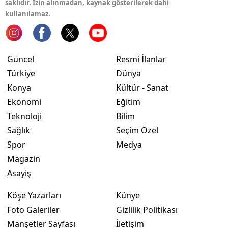
saklıdır. İzin alınmadan, kaynak gösterilerek dahi
kullanılamaz.
Yozgat
Zonguldak
Güncel
Resmi İlanlar
Aksaray
Türkiye
Dünya
Bayburt
Konya
Kültür - Sanat
Ekonomi
Eğitim
Karaman
Teknoloji
Bilim
Kırıkkale
Sağlık
Seçim Özel
Spor
Medya
Batman
Magazin
Şırnak
Asayiş
Bartın
Köşe Yazarları
Künye
Ardahan
Foto Galeriler
Gizlilik Politikası
Manşetler Sayfası
İletişim
Iğdır