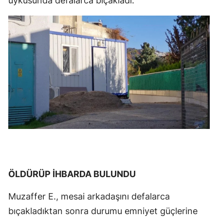
uykusunda defalarca bıçakladı.
Mersin
İstanbul
İzmir
Kars
Kastamonu
Kayseri
Kırklareli
Kırşehir
Kocaeli
ÖLDÜRÜP İHBARDA BULUNDU
Konya
Muzaffer E., mesai arkadaşını defalarca
bıçakladıktan sonra durumu emniyet güçlerine
Kütahya