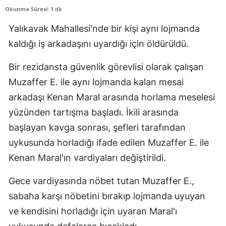
Okunma Süresi: 1 dk
Edirne
Yalıkavak Mahallesi'nde bir kişi aynı lojmanda
Elazığ
kaldığı iş arkadaşını uyardığı için öldürüldü.
Erzincan
Bir rezidansta güvenlik görevlisi olarak çalışan
Erzurum
Muzaffer E. ile aynı lojmanda kalan mesai
Eskişehir
arkadaşı Kenan Maral arasında horlama meselesi
yüzünden tartışma başladı. İkili arasında
Gaziantep
başlayan kavga sonrası, şefleri tarafından
Giresun
uykusunda horladığı ifade edilen Muzaffer E. ile
Kenan Maral'ın vardiyaları değiştirildi.
Gümüşhane
Hakkari
Gece vardiyasında nöbet tutan Muzaffer E.,
sabaha karşı nöbetini bırakıp lojmanda uyuyan
Hatay
ve kendisini horladığı için uyaran Maral'ı
Isparta