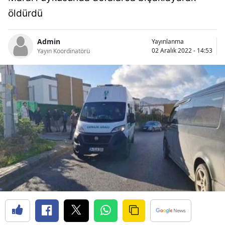
Bilecik
öldürdü
Bingöl
Admin
Yayınlanma
02 Aralık 2022 - 14:53
Yayın Koordinatörü
Bitlis
Bolu
Burdur
Bursa
Çanakkale
Çankırı
Çorum
Denizli
Diyarbakır