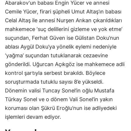
Abarakov'un babası Engin Yücer ve annesi 
Yozgat
Cemile Yücer, firari şüpheli Umut Altaş’ın babası 
Celal Altaş ile annesi Nurşen Arıkan çıkarıldıkları 
Zonguldak
mahkemece ‘suç delillerini gizleme ve yok etme’ 
Aksaray
suçundan, Ferhat Güven ise Gülistan Doku’nun 
ablası Aygül Doku’ya yönelik eylemi nedeniyle 
Bayburt
‘yağma’ suçundan tutuklanarak cezaevine 
Karaman
gönderildi. Uğurcan Açıkgöz ise mahkemece adli 
Kırıkkale
kontrol şartıyla serbest bırakıldı. Böylece 
soruşturmada tutuklu sayısı 8’e yükseldi.
Batman
Dönemin valisi Tuncay Sonel’in oğlu Mustafa 
Şırnak
Türkay Sonel ve o dönem Vali Sonel’in yakın 
Bartın
koruması olan Şükrü Eroğlu’nun ise adliyedeki 
işlemleri devam ediyor. 
Ardahan
Iğdır