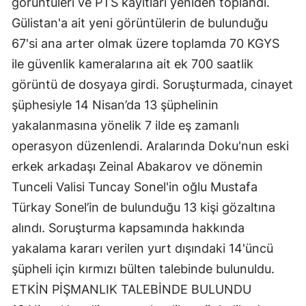
görüntüleri ve PTS kayıtları yeniden toplandı. 
Mersin
Gülistan'a ait yeni görüntülerin de bulunduğu 
67'si ana arter olmak üzere toplamda 70 KGYS 
İstanbul
ile güvenlik kameralarına ait ek 700 saatlik 
İzmir
görüntü de dosyaya girdi. Soruşturmada, cinayet 
Kars
şüphesiyle 14 Nisan’da 13 şüphelinin 
yakalanmasına yönelik 7 ilde eş zamanlı 
Kastamonu
operasyon düzenlendi. Aralarında Doku'nun eski 
Kayseri
erkek arkadaşı Zeinal Abakarov ve dönemin 
Tunceli Valisi Tuncay Sonel'in oğlu Mustafa 
Kırklareli
Türkay Sonel’in de bulunduğu 13 kişi gözaltına 
Kırşehir
alındı. Soruşturma kapsamında hakkında 
Kocaeli
yakalama kararı verilen yurt dışındaki 14'üncü 
şüpheli için kırmızı bülten talebinde bulunuldu.
Konya
ETKİN PİŞMANLIK TALEBİNDE BULUNDU
Kütahya