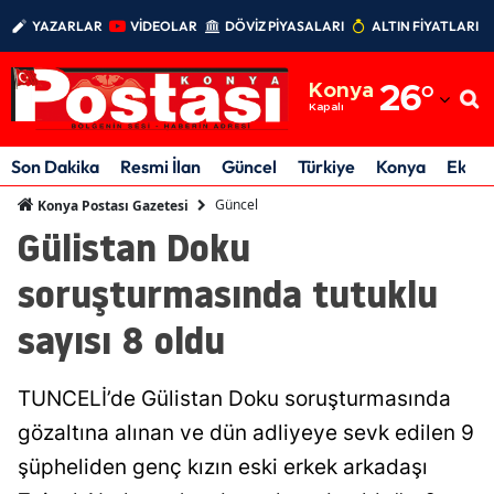
YAZARLAR
VİDEOLAR
DÖVİZ PİYASALARI
ALTIN FİYATLARI
Adana
Konya
26
°
Adıyaman
Kapalı
Afyonkarahisar
Son Dakika
Resmi İlan
Güncel
Türkiye
Konya
Ekon
Ağrı
Güncel
Konya Postası Gazetesi
Gülistan Doku
Amasya
soruşturmasında tutuklu
Ankara
sayısı 8 oldu
Antalya
Artvin
TUNCELİ’de Gülistan Doku soruşturmasında
Aydın
gözaltına alınan ve dün adliyeye sevk edilen 9
şüpheliden genç kızın eski erkek arkadaşı
Balıkesir