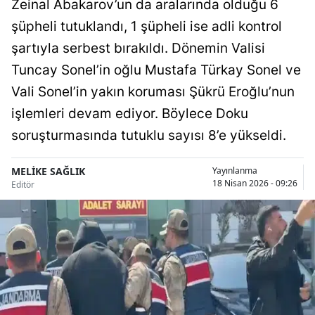
Zeinal Abakarov’un da aralarında olduğu 6
Bilecik
şüpheli tutuklandı, 1 şüpheli ise adli kontrol
Bingöl
şartıyla serbest bırakıldı. Dönemin Valisi
Tuncay Sonel’in oğlu Mustafa Türkay Sonel ve
Bitlis
Vali Sonel’in yakın koruması Şükrü Eroğlu’nun
Bolu
işlemleri devam ediyor. Böylece Doku
Burdur
soruşturmasında tutuklu sayısı 8’e yükseldi.
Bursa
MELİKE SAĞLIK
Yayınlanma
18 Nisan 2026 - 09:26
Editör
Çanakkale
Çankırı
Çorum
Denizli
Diyarbakır