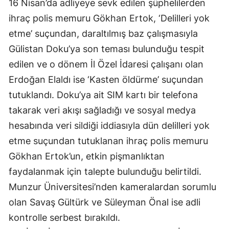
16 Nisan’da adliyeye sevk edilen şüphelilerden 
Malatya
ihraç polis memuru Gökhan Ertok, ‘Delilleri yok 
etme’ suçundan, daraltılmış baz çalışmasıyla 
Manisa
Gülistan Doku’ya son teması bulunduğu tespit 
Kahramanmaraş
edilen ve o dönem İl Özel İdaresi çalışanı olan 
Mardin
Erdoğan Elaldı ise ‘Kasten öldürme’ suçundan 
tutuklandı. Doku’ya ait SIM kartı bir telefona 
Muğla
takarak veri akışı sağladığı ve sosyal medya 
Muş
hesabında veri sildiği iddiasıyla dün delilleri yok 
etme suçundan tutuklanan ihraç polis memuru 
Nevşehir
Gökhan Ertok’un, etkin pişmanlıktan 
Niğde
faydalanmak için talepte bulunduğu belirtildi. 
Ordu
Munzur Üniversitesi’nden kameralardan sorumlu 
olan Savaş Gültürk ve Süleyman Önal ise adli 
Rize
kontrolle serbest bırakıldı.
Sakarya