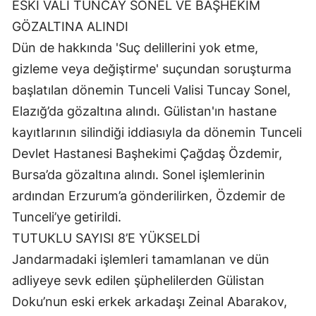
ESKİ VALİ TUNCAY SONEL VE BAŞHEKİM 
Samsun
GÖZALTINA ALINDI
Dün de hakkında 'Suç delillerini yok etme, 
Siirt
gizleme veya değiştirme' suçundan soruşturma 
Sinop
başlatılan dönemin Tunceli Valisi Tuncay Sonel, 
Elazığ’da gözaltına alındı. Gülistan'ın hastane 
Sivas
kayıtlarının silindiği iddiasıyla da dönemin Tunceli 
Tekirdağ
Devlet Hastanesi Başhekimi Çağdaş Özdemir, 
Tokat
Bursa’da gözaltına alındı. Sonel işlemlerinin 
ardından Erzurum’a gönderilirken, Özdemir de 
Trabzon
Tunceli’ye getirildi.
Tunceli
TUTUKLU SAYISI 8’E YÜKSELDİ
Şanlıurfa
Jandarmadaki işlemleri tamamlanan ve dün 
adliyeye sevk edilen şüphelilerden Gülistan 
Uşak
Doku’nun eski erkek arkadaşı Zeinal Abarakov, 
Van