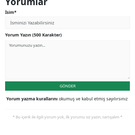
Yorumlar
Yalova
İsim*
Karabük
Yorum Yazın (500 Karakter)
Kilis
Osmaniye
Düzce
GÖNDER
Yorum yazma kurallarını
okumuş ve kabul etmiş sayılırsınız
* Bu içerik ile ilgili yorum yok, ilk yorumu siz yazın, tartışalım *