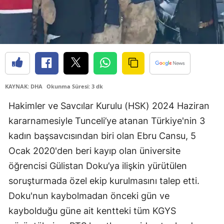
Edirne
Elazığ
Erzincan
Erzurum
KAYNAK: DHA
Okunma Süresi: 3 dk
Eskişehir
Hakimler ve Savcılar Kurulu (HSK) 2024 Haziran 
Gaziantep
kararnamesiyle Tunceli’ye atanan Türkiye'nin 3 
kadın başsavcısından biri olan Ebru Cansu, 5 
Giresun
Ocak 2020'den beri kayıp olan üniversite 
Gümüşhane
öğrencisi Gülistan Doku’ya ilişkin yürütülen 
Hakkari
soruşturmada özel ekip kurulmasını talep etti. 
Doku'nun kaybolmadan önceki gün ve 
Hatay
kaybolduğu güne ait kentteki tüm KGYS 
Isparta