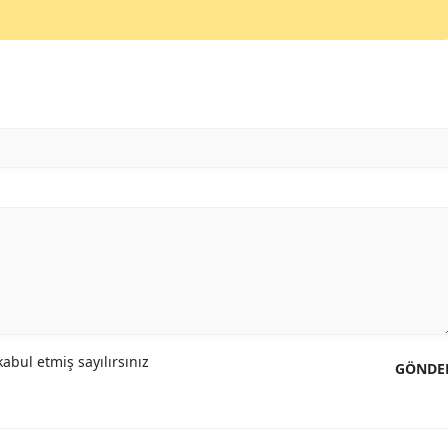
Yozgat
Zonguldak
Aksaray
Bayburt
Karaman
Kırıkkale
Batman
Şırnak
abul etmiş sayılırsınız
Bartın
GÖNDE
Ardahan
Iğdır