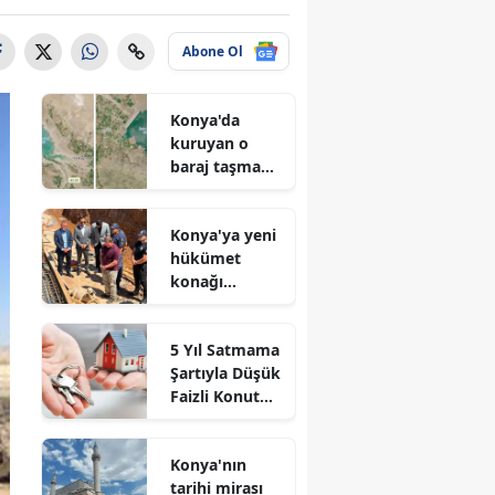
Abone Ol
Konya'da
kuruyan o
baraj taşma
noktasına
geldi
Konya'ya yeni
hükümet
konağı
geliyor: Temel
atıldı
5 Yıl Satmama
Şartıyla Düşük
Faizli Konut
Kredisi
Geliyor!
Konya'nın
tarihi mirası