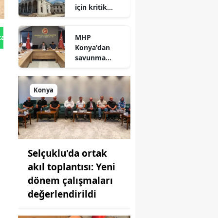
için kritik
süreç: Son
durum
MHP
tan Gönder
açıklandı
Konya'dan
savunma
sanayisinde
yeni hamle: İlk
toplantı
Konya
yapıldı!
Selçuklu'da ortak
akıl toplantısı: Yeni
dönem çalışmaları
değerlendirildi