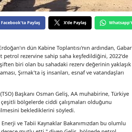
Edirne
Elazığ
Facebook'ta Paylaş
X'de Paylaş
Whatsapp'
Erzincan
Erzurum
rdoğan'ın dün Kabine Toplantısı'nın ardından, Gabar
t petrol rezervine sahip saha keşfedildiğini, 2022'de
Eskişehir
iften biri olan bu sahadaki rezerv değerinin yaklaşık
Gaziantep
ması, Şırnak'ta iş insanları, esnaf ve vatandaşları
Giresun
Gümüşhane
ı (TSO) Başkanı Osman Geliş, AA muhabirine, Türkiye
 çeşitli bölgelerde ciddi çalışmaları olduğunu
Hakkari
ilmesini beklediklerini söyledi.
Hatay
Enerji ve Tabii Kaynaklar Bakanımızdan bu olumlu
Isparta
derece mutlu etti." diyen Geliş, bölgede petrol