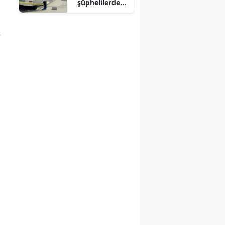
şüphelilerden
milyonluk
soygun
,