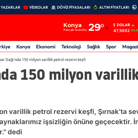
YAZARLAR
VİDEOLAR
DÖVİZ PİYASALARI
ALTIN FİYATLARI
Adana
Konya
29
°
DOLAR
Adıyaman
47,5982
Parçalı bulutlu
%0.
Afyonkarahisar
rkiye
Konya
Ekonomi
Teknoloji
Sağlık
Spor
Magaz
Ağrı
ar Dağı'nda 150 milyon varillik petrol rezervi keşfi
da 150 milyon varillik
Amasya
Ankara
i
Antalya
Artvin
 varillik petrol rezervi keşfi, Şırnak'ta se
Aydın
aynaklarımız işsizliğin önüne geçecektir. 
." dedi
Balıkesir