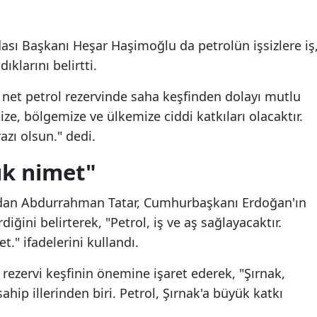
Malatya
ası Başkanı Heşar Haşimoğlu da petrolün işsizlere iş
Manisa
klarını belirtti.
Kahramanmaraş
 net petrol rezervinde saha keşfinden dolayı mutlu
Mardin
mize, bölgemize ve ülkemize ciddi katkıları olacaktır.
zı olsun." dedi.
Muğla
ük nimet"
Muş
Nevşehir
rdan Abdurrahman Tatar, Cumhurbaşkanı Erdoğan'ın
iğini belirterek, "Petrol, iş ve aş sağlayacaktır.
Niğde
t." ifadelerini kullandı.
Ordu
 rezervi keşfinin önemine işaret ederek, "Şırnak,
Rize
hip illerinden biri. Petrol, Şırnak'a büyük katkı
Sakarya