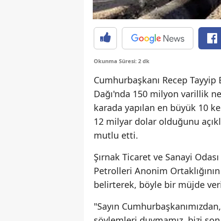
Okunma Süresi: 2 dk
Cumhurbaşkanı Recep Tayyip E
Dağı'nda 150 milyon varillik ne
karada yapılan en büyük 10 keş
12 milyar dolar olduğunu açıkla
mutlu etti.
Şırnak Ticaret ve Sanayi Odas
Petrolleri Anonim Ortaklığının
belirterek, böyle bir müjde ver
"Sayın Cumhurbaşkanımızdan, 
söylemleri duymamız, bizi son 