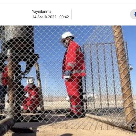
Bilecik
Yayınlanma
14 Aralık 2022 - 09:42
Bingöl
Bitlis
Bolu
Burdur
Bursa
Çanakkale
Çankırı
Çorum
Denizli
Diyarbakır