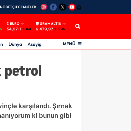
NÖBETÇİ ECZANELER
12
EURO
GRAM ALTIN
54,9711
6.479,97
05
%-0.11
% -0,25
in
Dünya
Asayiş
MENÜ
 petrol
vinçle karşılandı. Şırnak
İnanıyorum ki bunun gibi