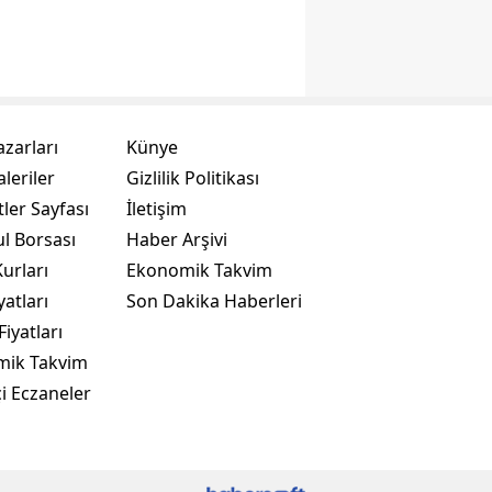
azarları
Künye
leriler
Gizlilik Politikası
ler Sayfası
İletişim
ul Borsası
Haber Arşivi
urları
Ekonomik Takvim
yatları
Son Dakika Haberleri
Fiyatları
mik Takvim
i Eczaneler