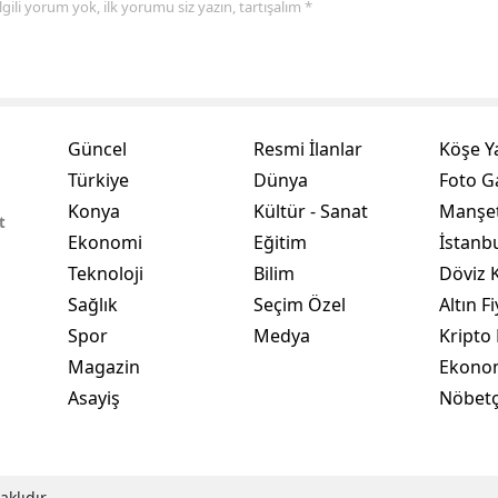
 ilgili yorum yok, ilk yorumu siz yazın, tartışalım *
Yalova
Karabük
Kilis
Güncel
Resmi İlanlar
Köşe Y
Türkiye
Dünya
Foto Ga
Osmaniye
Konya
Kültür - Sanat
Manşet
t
Düzce
Ekonomi
Eğitim
İstanb
Teknoloji
Bilim
Döviz K
Sağlık
Seçim Özel
Altın Fi
Spor
Medya
Kripto 
Magazin
Ekono
Asayiş
Nöbetç
klıdır.