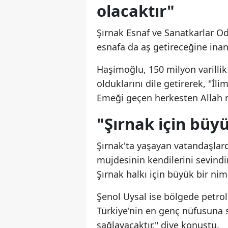
olacaktır"
Şırnak Esnaf ve Sanatkarlar Od
esnafa da aş getireceğine inandı
Haşimoğlu, 150 milyon varillik
olduklarını dile getirerek, "İli
Emeği geçen herkesten Allah ra
"Şırnak için büy
Şırnak'ta yaşayan vatandaşla
müjdesinin kendilerini sevindird
Şırnak halkı için büyük bir nime
Şenol Uysal ise bölgede petrol
Türkiye'nin en genç nüfusuna sa
sağlayacaktır." diye konuştu.