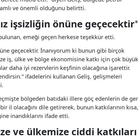
lamlı ve önemli olduğunu belirtti.
Mersin
z işsizliğin önüne geçecektir
İstanbul
İzmir
 bulunan, emeği geçen herkese teşekkür etti.
Kars
nüne geçecektir. İnanıyorum ki bunun gibi birçok
ze iş, ülke ve bölge ekonomisine katkı için çok büyü
Kastamonu
ar daha iyi rezervlerin keşfinin olacağına işarettir.
Kayseri
ndirsin." ifadelerini kullanan Geliş, gelişmeleri
Kırklareli
i.
Kırşehir
geçmişte bölgeden batıdaki illere göç edenlerin de ger
ir il olacağını dile getirerek, bunun katkılarının kısa
Kocaeli
ne inandıklarını ifade etti.
Konya
ze ve ülkemize ciddi katkıları
Kütahya