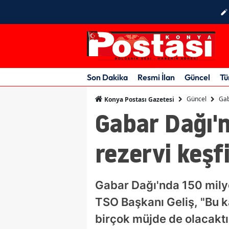
Son Dakika
Resmi İlan
Güncel
Tü
Güncel
Gab
Konya Postası Gazetesi
Gabar Dağı'n
rezervi keşf
Gabar Dağı'nda 150 milyon
TSO Başkanı Geliş, "Bu k
birçok müjde de olacaktır