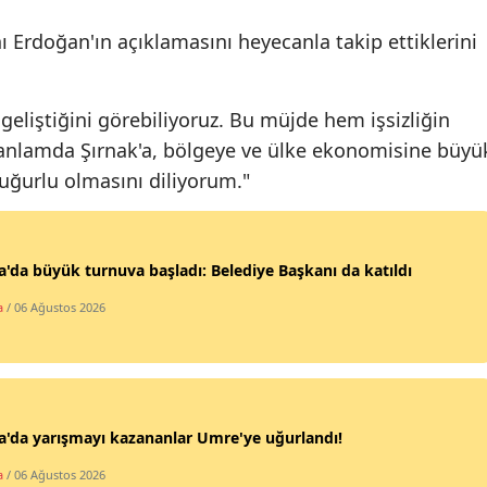
Samsun
rdoğan'ın açıklamasını heyecanla takip ettiklerini
Siirt
geliştiğini görebiliyoruz. Bu müjde hem işsizliğin
Sinop
nlamda Şırnak'a, bölgeye ve ülke ekonomisine büyü
Sivas
, uğurlu olmasını diliyorum."
Tekirdağ
Tokat
'da büyük turnuva başladı: Belediye Başkanı da katıldı
Trabzon
a
/ 06 Ağustos 2026
Tunceli
Şanlıurfa
'da yarışmayı kazananlar Umre'ye uğurlandı!
Uşak
a
/ 06 Ağustos 2026
Van