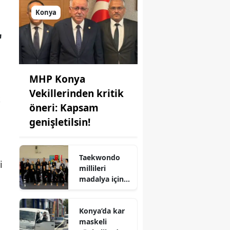
Konya
"
MHP Konya
Vekillerinden kritik
k
öneri: Kapsam
genişletilsin!
Taekwondo
i
millileri
,
madalya için
Ankara'da
kampa girdiler
Konya’da kar
maskeli