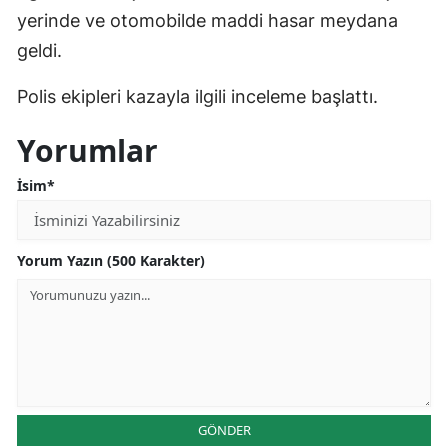
yerinde ve otomobilde maddi hasar meydana
Mersin
geldi.
İstanbul
Polis ekipleri kazayla ilgili inceleme başlattı.
İzmir
Yorumlar
Kars
İsim*
Kastamonu
Kayseri
Yorum Yazın (500 Karakter)
Kırklareli
Kırşehir
Kocaeli
Konya
GÖNDER
Kütahya