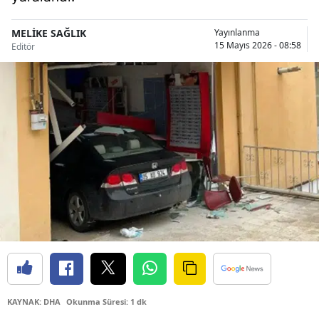
Bilecik
MELİKE SAĞLIK
Yayınlanma
Bingöl
15 Mayıs 2026 - 08:58
Editör
Bitlis
Bolu
Burdur
Bursa
Çanakkale
Çankırı
Çorum
Denizli
KAYNAK: DHA
Okunma Süresi: 1 dk
Diyarbakır