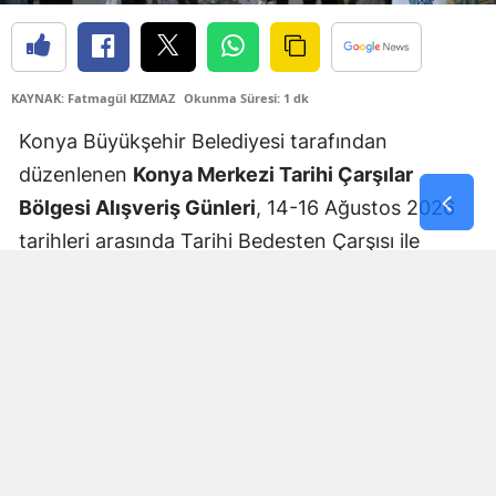
Yozgat
Zonguldak
KAYNAK: Fatmagül KIZMAZ
Okunma Süresi: 1 dk
Aksaray
Konya Büyükşehir Belediyesi tarafından
düzenlenen
Konya Merkezi Tarihi Çarşılar
Bayburt
Bölgesi Alışveriş Günleri
, 14-16 Ağustos 2026
Karaman
tarihleri arasında Tarihi Bedesten Çarşısı ile
Kırıkkale
Türbeönü Çarşıları'nda gerçekleştirilecek.
Batman
Üç gün sürecek etkinliklerde ziyaretçileri
alışverişin yanı sıra kültürel ve sosyal programlar
Şırnak
da bekliyor. Etkinlik kapsamında çarşı esnafı
Bartın
tarafından çeşitli ürünlerde özel indirimler
Ardahan
sunulurken, mehter gösterileri, sokak
müzisyenlerinin performansları, antika sergileri
Iğdır