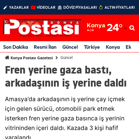
YAZARLAR
VİDEOLAR
DÖVİZ PİYASALARI
ALTIN FİYATLARI
Adana
Konya
24
°
Adıyaman
Açık
Afyonkarahisar
Son Dakika
Resmi İlan
Güncel
Türkiye
Konya
Ekon
Ağrı
Güncel
Konya Postası Gazetesi
Fren yerine gaza bastı,
Amasya
arkadaşının iş yerine daldı
Ankara
Antalya
Amasya’da arkadaşının iş yerine çay içmek
Artvin
için gelen sürücü, otomobili park etmek
isterken fren yerine gaza basınca iş yerinin
Aydın
vitrininden içeri daldı. Kazada 3 kişi hafif
Balıkesir
yaralandı.