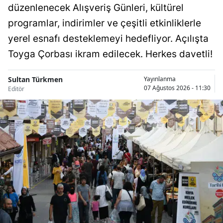
düzenlenecek Alışveriş Günleri, kültürel
Samsun
programlar, indirimler ve çeşitli etkinliklerle
Siirt
yerel esnafı desteklemeyi hedefliyor. Açılışta
Toyga Çorbası ikram edilecek. Herkes davetli!
Sinop
Sivas
Sultan Türkmen
Yayınlanma
07 Ağustos 2026 - 11:30
Editör
Tekirdağ
Tokat
Trabzon
Tunceli
Şanlıurfa
Uşak
Van