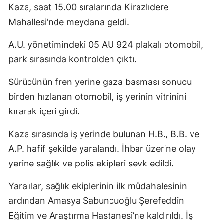
Kaza, saat 15.00 sıralarında Kirazlıdere
Edirne
Mahallesi’nde meydana geldi.
Elazığ
A.U. yönetimindeki 05 AU 924 plakalı otomobil,
Erzincan
park sırasında kontrolden çıktı.
Erzurum
Sürücünün fren yerine gaza basması sonucu
Eskişehir
birden hızlanan otomobil, iş yerinin vitrinini
kırarak içeri girdi.
Gaziantep
Giresun
Kaza sırasında iş yerinde bulunan H.B., B.B. ve
A.P. hafif şekilde yaralandı. İhbar üzerine olay
Gümüşhane
yerine sağlık ve polis ekipleri sevk edildi.
Hakkari
Yaralılar, sağlık ekiplerinin ilk müdahalesinin
Hatay
ardından Amasya Sabuncuoğlu Şerefeddin
Isparta
Eğitim ve Araştırma Hastanesi’ne kaldırıldı. İş