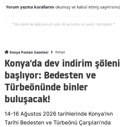
Yorum yazma kurallarını
okumuş ve kabul etmiş sayılırsınız
Malatya
Manisa
* Bu içerik ile ilgili yorum yok, ilk yorumu siz yazın, tartışalım *
Kahramanmaraş
Mardin
Konya
Konya Postası Gazetesi
Muğla
Konya'da dev indirim şöleni
Muş
başlıyor: Bedesten ve
Nevşehir
Türbeönünde binler
Niğde
buluşacak!
Ordu
14-16 Ağustos 2026 tarihlerinde Konya'nın
Rize
Tarihi Bedesten ve Türbeönü Çarşıları'nda
Sakarya