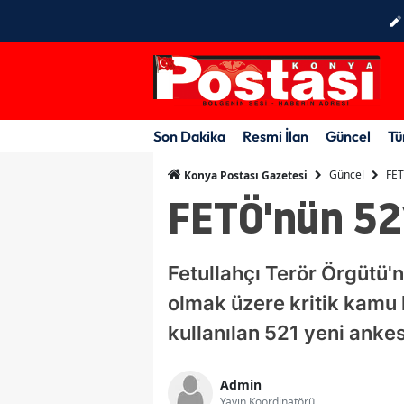
Son Dakika
Resmi İlan
Güncel
Tü
Güncel
FET
Konya Postası Gazetesi
FETÖ'nün 521
Fetullahçı Terör Örgütü'
olmak üzere kritik kamu
kullanılan 521 yeni ankes
Admin
Yayın Koordinatörü