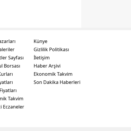
azarları
Künye
leriler
Gizlilik Politikası
ler Sayfası
İletişim
ul Borsası
Haber Arşivi
urları
Ekonomik Takvim
yatları
Son Dakika Haberleri
Fiyatları
mik Takvim
i Eczaneler