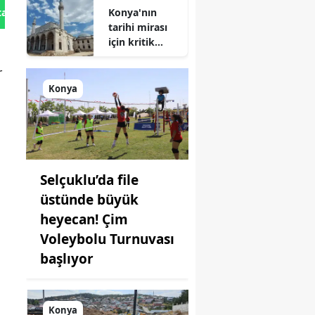
Konya'nın
tan Gönder
tarihi mirası
için kritik
süreç: Son
r
durum
açıklandı
Konya
Selçuklu’da file
üstünde büyük
heyecan! Çim
Voleybolu Turnuvası
başlıyor
Konya