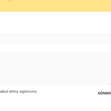
Yozgat
Zonguldak
Aksaray
Bayburt
Karaman
Kırıkkale
Batman
Şırnak
Bartın
abul etmiş sayılırsınız
GÖNDE
Ardahan
Iğdır