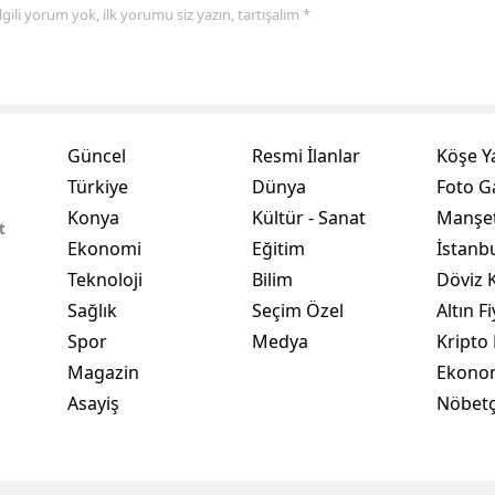
 ilgili yorum yok, ilk yorumu siz yazın, tartışalım *
Yalova
Karabük
Kilis
Güncel
Resmi İlanlar
Köşe Y
Osmaniye
Türkiye
Dünya
Foto Ga
Konya
Kültür - Sanat
Manşet
Düzce
t
Ekonomi
Eğitim
İstanb
Teknoloji
Bilim
Döviz K
Sağlık
Seçim Özel
Altın Fi
Spor
Medya
Kripto 
Magazin
Ekono
Asayiş
Nöbetç