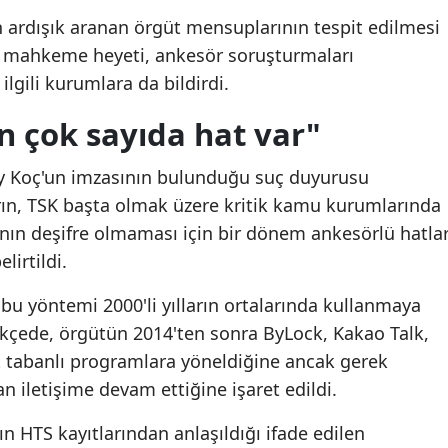
 ardışık aranan örgüt mensuplarının tespit edilmesi
Mersin
 mahkeme heyeti, ankesör soruşturmaları
İstanbul
lgili kurumlara da bildirdi.
İzmir
n çok sayıda hat var"
Kars
 Koç'un imzasının bulunduğu suç duyurusu
Kastamonu
n, TSK başta olmak üzere kritik kamu kurumlarında
ın deşifre olmaması için bir dönem ankesörlü hatla
Kayseri
lirtildi.
Kırklareli
 yöntemi 2000'li yılların ortalarında kullanmaya
Kırşehir
ekçede, örgütün 2014'ten sonra ByLock, Kakao Talk,
Kocaeli
et tabanlı programlara yöneldiğine ancak gerek
 iletişime devam ettiğine işaret edildi.
Konya
n HTS kayıtlarından anlaşıldığı ifade edilen
Kütahya