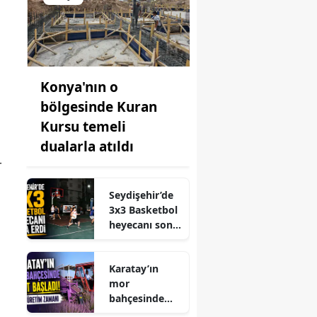
Konya'nın o
bölgesinde Kuran
Kursu temeli
dualarla atıldı
r
Seydişehir’de
3x3 Basketbol
heyecanı sona
erdi
Karatay’ın
mor
bahçesinde
hasat başladı!