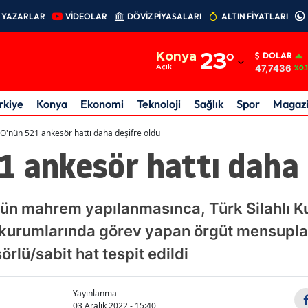
YAZARLAR
VİDEOLAR
DÖVİZ PİYASALARI
ALTIN FİYATLARI
Adana
Konya
23
°
DOLAR
Adıyaman
47,7436
Açık
%0.
Afyonkarahisar
rkiye
Konya
Ekonomi
Teknoloji
Sağlık
Spor
Magaz
Ağrı
Ö'nün 521 ankesör hattı daha deşifre oldu
 ankesör hattı daha 
Amasya
Ankara
nün mahrem yapılanmasınca, Türk Silahlı K
Antalya
 kurumlarında görev yapan örgüt mensupla
Artvin
örlü/sabit hat tespit edildi
Aydın
Yayınlanma
Balıkesir
03 Aralık 2022 - 15:40