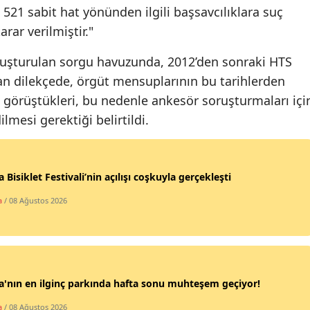
 521 sabit hat yönünden ilgili başsavcılıklara suç
Samsun
ar verilmiştir."
Siirt
luşturulan sorgu havuzunda, 2012’den sonraki HTS
an dilekçede, örgüt mensuplarının bu tarihlerden
Sinop
 görüştükleri, bu nedenle ankesör soruşturmaları içi
Sivas
lmesi gerektiği belirtildi.
Tekirdağ
Tokat
 Bisiklet Festivali’nin açılışı coşkuyla gerçekleşti
Trabzon
a
/ 08 Ağustos 2026
Tunceli
Şanlıurfa
Uşak
'nın en ilginç parkında hafta sonu muhteşem geçiyor!
Van
a
/ 08 Ağustos 2026