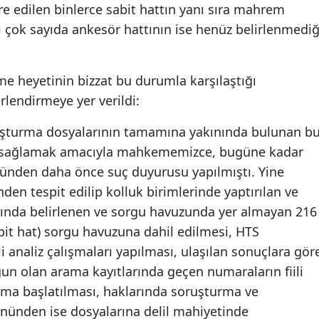
e edilen binlerce sabit hattın yanı sıra mahrem
Malatya
 çok sayıda ankesör hattının ise henüz belirlenmediğ
Manisa
e heyetinin bizzat bu durumla karşılaştığı
Kahramanmaraş
lendirmeye yer verildi:
Mardin
uşturma dosyalarının tamamına yakınında bulunan b
Muğla
kı sağlamak amacıyla mahkememizce, bugüne kadar
Muş
önünden daha önce suç duyurusu yapılmıştı. Yine
n tespit edilip kolluk birimlerinde yaptırılan ve
Nevşehir
ında belirlenen ve sorgu havuzunda yer almayan 216
Niğde
bit hat) sorgu havuzuna dahil edilmesi, HTS
li analiz çalışmaları yapılması, ulaşılan sonuçlara gör
Ordu
un olan arama kayıtlarında geçen numaraların fiili
Rize
urma başlatılması, haklarında soruşturma ve
ünden ise dosyalarına delil mahiyetinde
Sakarya