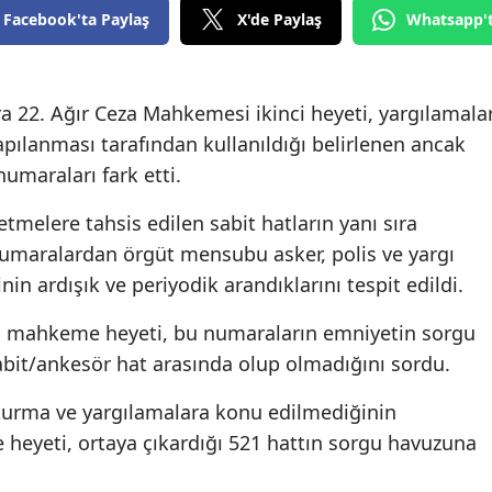
Facebook'ta Paylaş
X'de Paylaş
Whatsapp'
Edirne
Elazığ
a 22. Ağır Ceza Mahkemesi ikinci heyeti, yargılamala
Erzincan
ılanması tarafından kullanıldığı belirlenen ancak
Erzurum
umaraları fark etti.
Eskişehir
tmelere tahsis edilen sabit hatların yanı sıra
 numaralardan örgüt mensubu asker, polis ve yargı
Gaziantep
n ardışık ve periyodik arandıklarını tespit edildi.
Giresun
 mahkeme heyeti, bu numaraların emniyetin sorgu
Gümüşhane
abit/ankesör hat arasında olup olmadığını sordu.
Hakkari
urma ve yargılamalara konu edilmediğinin
Hatay
heyeti, ortaya çıkardığı 521 hattın sorgu havuzuna
Isparta