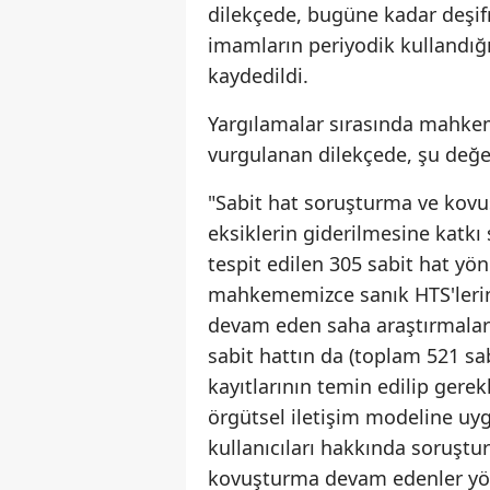
dilekçede, bugüne kadar deşifr
imamların periyodik kullandığı
kaydedildi.
Yargılamalar sırasında mahkem
vurgulanan dilekçede, şu değer
"Sabit hat soruşturma ve kov
eksiklerin giderilmesine kat
tespit edilen 305 sabit hat y
mahkememizce sanık HTS'lerinde
devam eden saha araştırmalar
sabit hattın da (toplam 521 sa
kayıtlarının temin edilip gerek
örgütsel iletişim modeline uyg
kullanıcıları hakkında soruşt
kovuşturma devam edenler yön