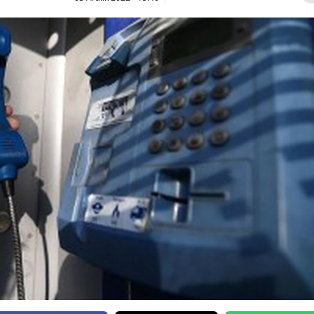
Bilecik
Bingöl
Bitlis
Bolu
Burdur
Bursa
Çanakkale
Çankırı
Çorum
Denizli
Diyarbakır