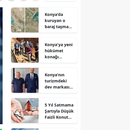
Konya'da
kuruyan o
baraj taşma
noktasına
geldi
Konya'ya yeni
hükümet
konağı
geliyor: Temel
atıldı
Konya’nın
turizmdeki
dev markası
Nusret Argun,
Et sektöründe
5 Yıl Satmama
de zirveye
Şartıyla Düşük
oynuyor
Faizli Konut
Kredisi
Geliyor!