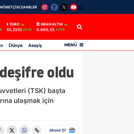
NÖBETÇİ ECZANELER
12
EURO
GRAM ALTIN
55,2510
6.660,55
18
%0.32
% 2,59
in
Dünya
Asayiş
MENÜ
deşifre oldu
uvvetleri (TSK) başta
rına ulaşmak için
Abone Ol