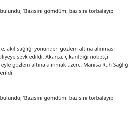
Mersin
İstanbul
İzmir
Kars
e, akıl sağlığı yönünden gözlem altına alınması
Kastamonu
dliyeye sevk edildi. Akarca, çıkarıldığı nöbetçi
reyle gözlem altına alınmak üzere, Manisa Ruh Sağlığ
Kayseri
rildi.
Kırklareli
Kırşehir
Kocaeli
Konya
Kütahya