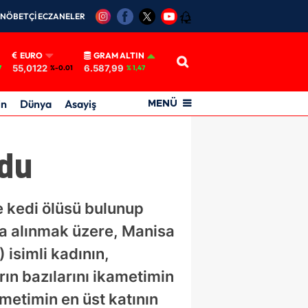
NÖBETÇİ ECZANELER
12
EURO
GRAM ALTIN
55,0122
6.587,99
7
%-0.01
% 1,47
in
Dünya
Asayiş
MENÜ
ndu
 kedi ölüsü bulunup
ına alınmak üzere, Manisa
 isimli kadının,
rın bazılarını ikametimin
etimin en üst katının