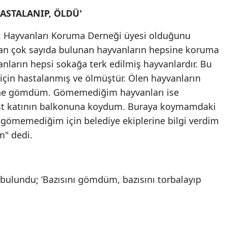
ASTALANIP, ÖLDÜ'
Malatya
de, Hayvanları Koruma Derneği üyesi olduğunu
Manisa
an çok sayıda bulunan hayvanların hepsine koruma
Kahramanmaraş
ların hepsi sokağa terk edilmiş hayvanlardır. Bu
 için hastalanmış ve ölmüştür. Ölen hayvanların
Mardin
sine gömdüm. Gömemediğim hayvanları ise
Muğla
üst katının balkonuna koydum. Buraya koymamdaki
Muş
 gömemediğim için belediye ekiplerine bilgi verdim
m" dedi.
Nevşehir
Niğde
Ordu
Rize
Sakarya