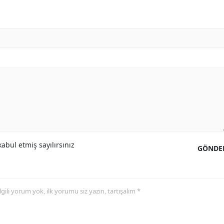
Yozgat
Zonguldak
Aksaray
Bayburt
Karaman
Kırıkkale
Batman
abul etmiş sayılırsınız
GÖNDE
Şırnak
Bartın
 ilgili yorum yok, ilk yorumu siz yazın, tartışalım *
Ardahan
Iğdır