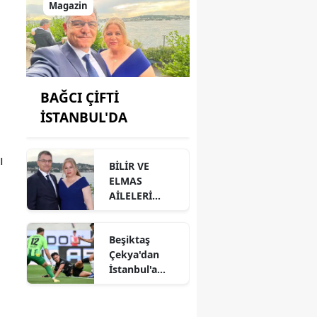
Magazin
BAĞCI ÇİFTİ
İSTANBUL'DA
ı
BİLİR VE
ELMAS
AİLELERİ
ANAMUR'DA
BİR ARAYA
Beşiktaş
GELMİŞ
Çekya'dan
İstanbul'a
avantajlı
dönüyor