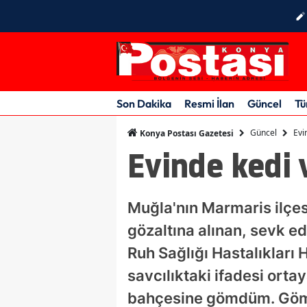
Son Dakika
Resmi İlan
Güncel
Tü
Güncel
Evi
Konya Postası Gazetesi
Evinde kedi 
Muğla'nın Marmaris ilçe
gözaltına alınan, sevk ed
Ruh Sağlığı Hastalıkları 
savcılıktaki ifadesi orta
bahçesine gömdüm. Gömem