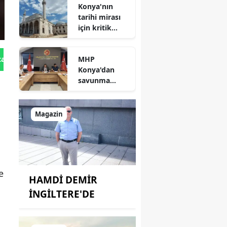
Konya'nın
tarihi mirası
için kritik
süreç: Son
durum
MHP
tan Gönder
açıklandı
Konya'dan
savunma
sanayisinde
yeni hamle: İlk
toplantı
Magazin
yapıldı!
e
HAMDİ DEMİR
İNGİLTERE'DE