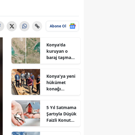
Abone Ol
Konya'da
kuruyan o
baraj taşma
noktasına
geldi
Konya'ya yeni
hükümet
konağı
geliyor: Temel
atıldı
5 Yıl Satmama
Şartıyla Düşük
Faizli Konut
Kredisi
Geliyor!