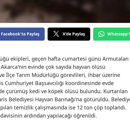
Edirne
Elazığ
Erzincan
Facebook'ta Paylaş
X'de Paylaş
Whatsapp'
Erzurum
Eskişehir
üğü ekipleri, geçen hafta cumartesi günü Armutalan
Akarca'nın evinde çok sayıda hayvan ölüsü
Gaziantep
ve İlçe Tarım Müdürlüğü görevlileri, ihbar üzerine
Giresun
ris Cumhuriyet Başsavcılığı koordinesinde evde
Gümüşhane
de çürümüş kedi ve köpek ölüsü bulundu. Kurtarılan
ris Belediyesi Hayvan Barınağı'na götürüldü. Belediy
Hakkari
pılan temizlik çalışmasında ise 12 ton çöp toplandı.
Hatay
edavisinin ardından yapılacağı öğrenildi.
Isparta