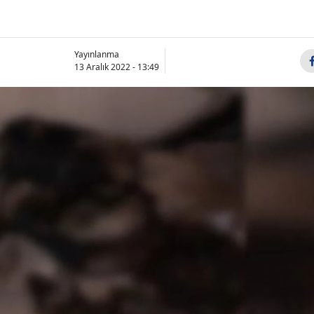
i
Bilecik
Bingöl
Yayınlanma
13 Aralık 2022 - 13:49
Bitlis
Bolu
Burdur
Bursa
Çanakkale
Çankırı
Çorum
Denizli
Diyarbakır