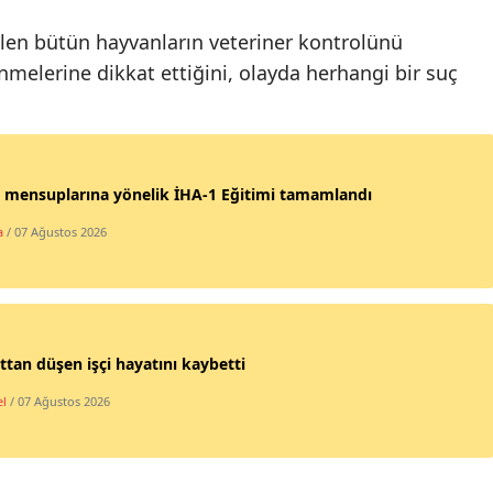
Samsun
len bütün hayvanların veteriner kontrolünü
nmelerine dikkat ettiğini, olayda herhangi bir suç
Siirt
Sinop
Sivas
 mensuplarına yönelik İHA-1 Eğitimi tamamlandı
Tekirdağ
a
/ 07 Ağustos 2026
Tokat
Trabzon
Tunceli
ttan düşen işçi hayatını kaybetti
Şanlıurfa
l
/ 07 Ağustos 2026
Uşak
Van