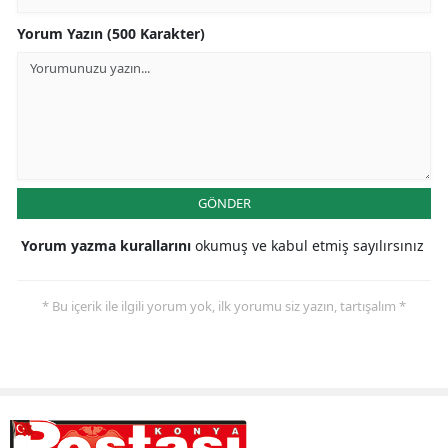
Yorum Yazın (500 Karakter)
Samsun
Siirt
Sinop
Sivas
Tekirdağ
GÖNDER
Tokat
Yorum yazma kurallarını
okumuş ve kabul etmiş sayılırsınız
Trabzon
* Bu içerik ile ilgili yorum yok, ilk yorumu siz yazın, tartışalım *
Tunceli
Şanlıurfa
Uşak
Van