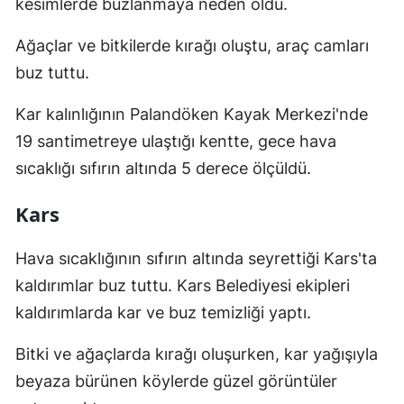
kesimlerde buzlanmaya neden oldu.
Edirne
Ağaçlar ve bitkilerde kırağı oluştu, araç camları
Elazığ
buz tuttu.
Erzincan
Kar kalınlığının Palandöken Kayak Merkezi'nde
Erzurum
19 santimetreye ulaştığı kentte, gece hava
sıcaklığı sıfırın altında 5 derece ölçüldü.
Eskişehir
Gaziantep
Kars
Giresun
Hava sıcaklığının sıfırın altında seyrettiği Kars'ta
Gümüşhane
kaldırımlar buz tuttu. Kars Belediyesi ekipleri
kaldırımlarda kar ve buz temizliği yaptı.
Hakkari
Bitki ve ağaçlarda kırağı oluşurken, kar yağışıyla
Hatay
beyaza bürünen köylerde güzel görüntüler
Isparta