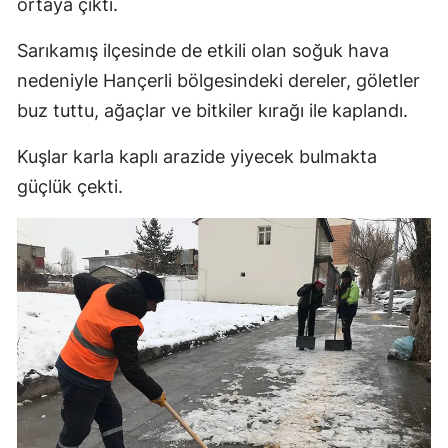
ortaya çıktı.
Mersin
Sarıkamış ilçesinde de etkili olan soğuk hava
İstanbul
nedeniyle Hançerli bölgesindeki dereler, göletler
buz tuttu, ağaçlar ve bitkiler kırağı ile kaplandı.
İzmir
Kars
Kuşlar karla kaplı arazide yiyecek bulmakta
güçlük çekti.
Kastamonu
Kayseri
Kırklareli
Kırşehir
Kocaeli
Konya
Kütahya