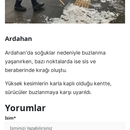
Malatya
Manisa
Kahramanmaraş
Ardahan
Mardin
Ardahan'da soğuklar nedeniyle buzlanma
Muğla
yaşanırken, bazı noktalarda ise sis ve
Muş
beraberinde kırağı oluştu.
Nevşehir
Yüksek kesimlerin karla kaplı olduğu kentte,
sürücüler buzlanmaya karşı uyarıldı.
Niğde
Ordu
Yorumlar
Rize
İsim*
Sakarya