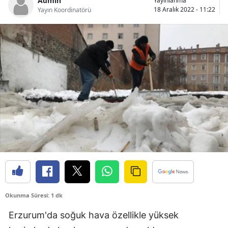
Admin
Yayınlanma
18 Aralık 2022 - 11:22
Yayın Koordinatörü
Bilecik
Bingöl
Bitlis
Bolu
Burdur
Bursa
Çanakkale
Çankırı
Çorum
Okunma Süresi: 1 dk
Denizli
Erzurum'da soğuk hava özellikle yüksek
Diyarbakır