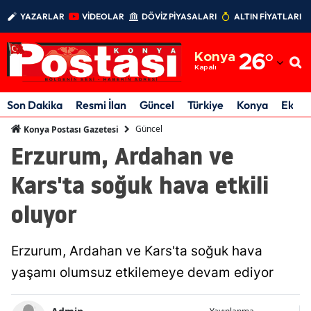
YAZARLAR
VİDEOLAR
DÖVİZ PİYASALARI
ALTIN FİYATLARI
Adana
Konya
26
°
Adıyaman
Kapalı
Afyonkarahisar
Son Dakika
Resmi İlan
Güncel
Türkiye
Konya
Ekon
Ağrı
Güncel
Konya Postası Gazetesi
Erzurum, Ardahan ve
Amasya
Kars'ta soğuk hava etkili
Ankara
oluyor
Antalya
Artvin
Erzurum, Ardahan ve Kars'ta soğuk hava
Aydın
yaşamı olumsuz etkilemeye devam ediyor
Balıkesir