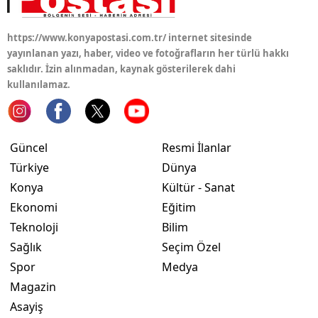
Yozgat
https://www.konyapostasi.com.tr/ internet sitesinde
yayınlanan yazı, haber, video ve fotoğrafların her türlü hakkı
Zonguldak
saklıdır. İzin alınmadan, kaynak gösterilerek dahi
Aksaray
kullanılamaz.
Bayburt
Karaman
Güncel
Resmi İlanlar
Türkiye
Dünya
Kırıkkale
Konya
Kültür - Sanat
Batman
Ekonomi
Eğitim
Teknoloji
Bilim
Şırnak
Sağlık
Seçim Özel
Bartın
Spor
Medya
Magazin
Ardahan
Asayiş
Iğdır