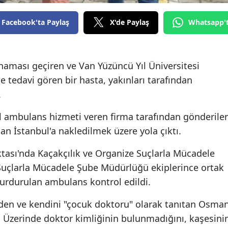
Edirne
Facebook'ta Paylaş
X'de Paylaş
Whatsapp'
Elazığ
Erzincan
anaması geçiren ve Van Yüzüncü Yıl Üniversitesi
Erzurum
tedavi gören bir hasta, yakınları tarafından
.
Eskişehir
l ambulans hizmeti veren firma tarafından gönderile
Gaziantep
n İstanbul'a nakledilmek üzere yola çıktı.
Giresun
ası'nda Kaçakçılık ve Organize Suçlarla Mücadele
Gümüşhane
Suçlarla Mücadele Şube Müdürlüğü ekiplerince ortak
Hakkari
urdurulan ambulans kontrol edildi.
Hatay
den ve kendini "çocuk doktoru" olarak tanıtan Osma
. Üzerinde doktor kimliğinin bulunmadığını, kaşesini
Isparta