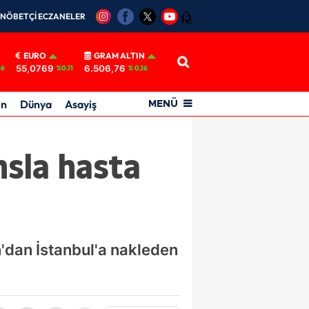
NÖBETÇİ ECZANELER
12
EURO
GRAM ALTIN
55,0769
6.506,76
06
%0.11
% 0,16
in
Dünya
Asayiş
MENÜ
nsla hasta
'dan İstanbul'a nakleden