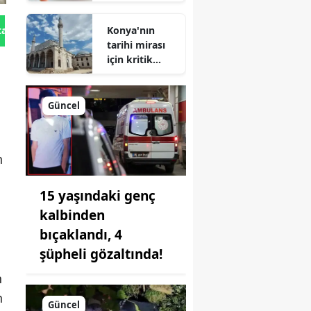
Kredisi
Geliyor!
Konya'nın
tan Gönder
tarihi mirası
için kritik
süreç: Son
durum
açıklandı
Güncel
n
15 yaşındaki genç
kalbinden
bıçaklandı, 4
şüpheli gözaltında!
n
n
Güncel