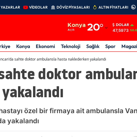
YAZARLAR
VİDEOLAR
DÖVİZ PİYASALARI
ALTIN FİYATLARI
Adana
Konya
20
°
DOLAR
Adıyaman
47,5973
Açık
%0.
Afyonkarahisar
rkiye
Konya
Ekonomi
Teknoloji
Sağlık
Spor
Magaz
Ağrı
incan'da sahte doktor ambulansla hasta naklederken yakalandı
 sahte doktor ambula
Amasya
Ankara
 yakalandı
Antalya
Artvin
astayı özel bir firmaya ait ambulansla Van
Aydın
da yakalandı
Balıkesir