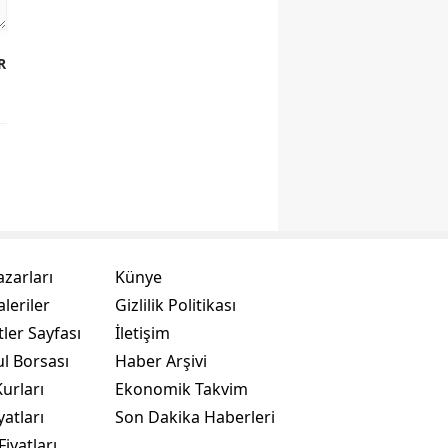
R
azarları
Künye
leriler
Gizlilik Politikası
ler Sayfası
İletişim
ul Borsası
Haber Arşivi
urları
Ekonomik Takvim
yatları
Son Dakika Haberleri
Fiyatları