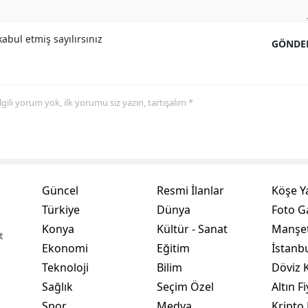
Samsun
abul etmiş sayılırsınız
GÖNDE
Siirt
Sinop
 ilgili yorum yok, ilk yorumu siz yazın, tartışalım *
Sivas
Tekirdağ
Tokat
Güncel
Resmi İlanlar
Köşe Y
Trabzon
Türkiye
Dünya
Foto Ga
Tunceli
Konya
Kültür - Sanat
Manşet
t
Ekonomi
Eğitim
İstanb
Şanlıurfa
Teknoloji
Bilim
Döviz K
Uşak
Sağlık
Seçim Özel
Altın Fi
Van
Spor
Medya
Kripto 