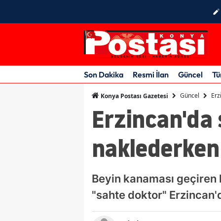
Son Dakika
Resmi İlan
Güncel
Tü
Güncel
Erz
Konya Postası Gazetesi
Erzincan'da
naklederken
Beyin kanaması geçiren h
"sahte doktor" Erzincan'