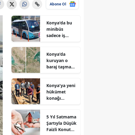
Abone Ol
Konya'da bu
minibüs
sadece iş
arayanlar için
çalışıyor!
Konya'da
kuruyan o
baraj taşma
noktasına
geldi
Konya'ya yeni
hükümet
konağı
geliyor: Temel
atıldı
5 Yıl Satmama
Şartıyla Düşük
Faizli Konut