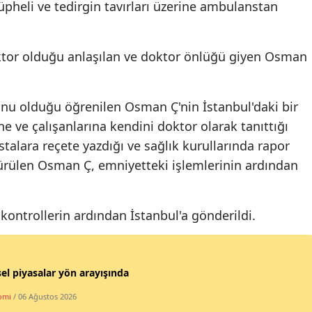
pheli ve tedirgin tavırları üzerine ambulanstan
Mersin
İstanbul
ktor olduğu anlaşılan ve doktor önlüğü giyen Osman
İzmir
Kars
nu olduğu öğrenilen Osman Ç'nin İstanbul'daki bir
 ve çalışanlarına kendini doktor olarak tanıttığı
Kastamonu
hastalara reçete yazdığı ve sağlık kurullarında rapor
Kayseri
 sürülen Osman Ç, emniyetteki işlemlerinin ardından
Kırklareli
kontrollerin ardından İstanbul'a gönderildi.
Kırşehir
Kocaeli
el piyasalar yön arayışında
Konya
omi
/ 06 Ağustos 2026
Kütahya