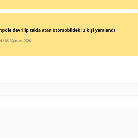
Malatya
Manisa
pole devrilip takla atan otomobildeki 2 kişi yaralandı
Kahramanmaraş
l
/ 06 Ağustos 2026
Mardin
Muğla
Muş
Nevşehir
Niğde
Ordu
Rize
Sakarya