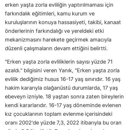
erken yaşta zorla evliliğin yaptırılmaması için
Samsun
farkındalık eğitimleri, kamu kurum ve
Siirt
kuruluşlarının konuya hassasiyeti, takibi, kanaat
önderlerinin farkındalığı ve yereldeki etki
Sinop
mekanizmasını harekete geçirmek amacıyla
Sivas
düzenli çalışmaların devam ettiğini belirtti.
Tekirdağ
"Erken yaşta zorla evliliklerin sayısı yüzde 71
Tokat
azaldı." bilgisini veren Yanık, "Erken yaşta zorla
evlilik dediğimiz husus 16-17 yaş sınırıdır. 16 yaş
Trabzon
hakim kararıyla olağanüstü durumlarda, 17 yaş
Tunceli
ebeveyn izniyle. 18 yaştan sonra zaten bireylerin
kendi kararlarıdır. 16-17 yaş döneminde evlenen
Şanlıurfa
kız çocuklarının toplam evlenme içerisindeki
Uşak
oranı 2002'de yüzde 7,3, 2022 itibarıyla bu oran
Van