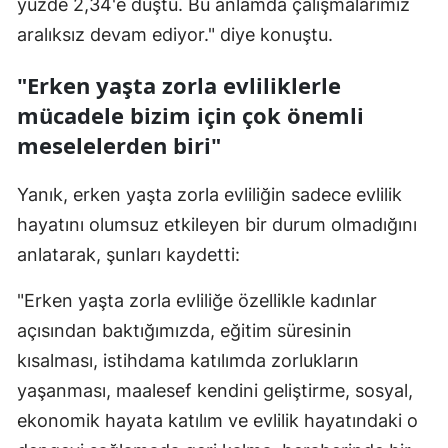
yüzde 2,34'e düştü. Bu anlamda çalışmalarımız
aralıksız devam ediyor." diye konuştu.
Yozgat
Zonguldak
"Erken yaşta zorla evliliklerle
mücadele bizim için çok önemli
Aksaray
meselelerden biri"
Bayburt
Yanık, erken yaşta zorla evliliğin sadece evlilik
Karaman
hayatını olumsuz etkileyen bir durum olmadığını
Kırıkkale
anlatarak, şunları kaydetti:
Batman
"Erken yaşta zorla evliliğe özellikle kadınlar
Şırnak
açısından baktığımızda, eğitim süresinin
kısalması, istihdama katılımda zorlukların
Bartın
yaşanması, maalesef kendini geliştirme, sosyal,
Ardahan
ekonomik hayata katılım ve evlilik hayatındaki o
Iğdır