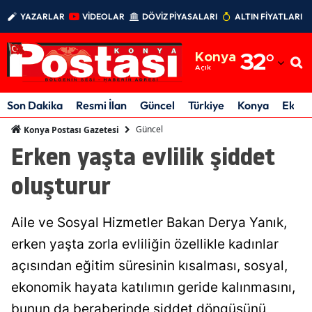
YAZARLAR
VİDEOLAR
DÖVİZ PİYASALARI
ALTIN FİYATLARI
Adana
Konya
32
°
Adıyaman
Açık
Afyonkarahisar
Son Dakika
Resmi İlan
Güncel
Türkiye
Konya
Ekon
Ağrı
Güncel
Konya Postası Gazetesi
Erken yaşta evlilik şiddet
Amasya
oluşturur
Ankara
Antalya
Aile ve Sosyal Hizmetler Bakan Derya Yanık,
Artvin
erken yaşta zorla evliliğin özellikle kadınlar
açısından eğitim süresinin kısalması, sosyal,
Aydın
ekonomik hayata katılımın geride kalınmasını,
Balıkesir
bunun da beraberinde şiddet döngüsünü