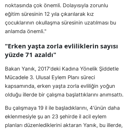
noktasında çok önemli. Dolayısıyla zorunlu
Malatya
eğitim süresinin 12 yıla çıkarılarak kız
Manisa
çocuklarının okullaşma süresinin uzatılması bu
anlamda önemli."
Kahramanmaraş
"Erken yaşta zorla evliliklerin sayısı
Mardin
yüzde 71 azaldı"
Muğla
Muş
Bakan Yanık, 2017'deki Kadına Yönelik Şiddetle
Mücadele 3. Ulusal Eylem Planı süreci
Nevşehir
kapsamında, erken yaşta zorla evliliğin yoğun
Niğde
olduğu illerde bir çalışma başlattıklarını anımsattı.
Ordu
Bu çalışmaya 19 il ile başladıklarını, 4'ünün daha
Rize
eklenmesiyle şu an 23 şehirde il acil eylem
planları düzenlediklerini aktaran Yanık, bu illerde,
Sakarya