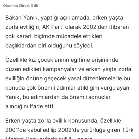
Okunma Süresi: 3 dk
Edirne
Bakan Yanık, yaptığı açıklamada, erken yaşta
Elazığ
zorla evliliğin, AK Parti olarak 2002'den itibaren
Erzincan
çok kararlı biçimde mücadele ettikleri
başlıklardan biri olduğunu söyledi.
Erzurum
Eskişehir
Özellikle kız çocuklarının eğitime erişiminde
düzenledikleri kampanyalar ve erken yaşta zorla
Gaziantep
evliliğin önüne geçecek yasal düzenlemelerle bu
Giresun
konuda çok önemli adımlar atıldığını vurgulayan
Yanık, bu adımlardan da önemli sonuçlar
Gümüşhane
alındığını ifade etti.
Hakkari
Erken yaşta zorla evlilik konusunda, özellikle
Hatay
2001'de kabul edilip 2002'de yürürlüğe giren Türk
Isparta