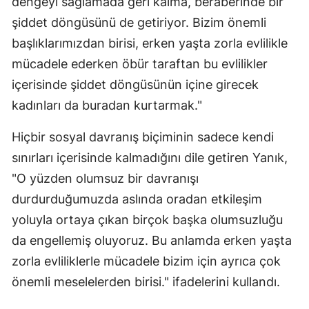
dengeyi sağlamada geri kalma, beraberinde bir
şiddet döngüsünü de getiriyor. Bizim önemli
Yalova
başlıklarımızdan birisi, erken yaşta zorla evlilikle
Karabük
mücadele ederken öbür taraftan bu evlilikler
içerisinde şiddet döngüsünün içine girecek
Kilis
kadınları da buradan kurtarmak."
Osmaniye
Hiçbir sosyal davranış biçiminin sadece kendi
Düzce
sınırları içerisinde kalmadığını dile getiren Yanık,
"O yüzden olumsuz bir davranışı
durdurduğumuzda aslında oradan etkileşim
yoluyla ortaya çıkan birçok başka olumsuzluğu
da engellemiş oluyoruz. Bu anlamda erken yaşta
zorla evliliklerle mücadele bizim için ayrıca çok
önemli meselelerden birisi." ifadelerini kullandı.