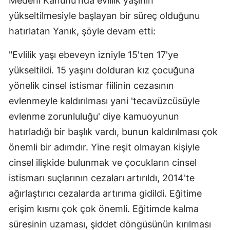
Medeni Kanunu'nda evlilik yaşının
Mersin
yükseltilmesiyle başlayan bir süreç olduğunu
hatırlatan Yanık, şöyle devam etti:
İstanbul
"Evlilik yaşı ebeveyn izniyle 15'ten 17'ye
İzmir
yükseltildi. 15 yaşını dolduran kız çocuğuna
Kars
yönelik cinsel istismar fiilinin cezasının
Kastamonu
evlenmeyle kaldırılması yani 'tecavüzcüsüyle
evlenme zorunluluğu' diye kamuoyunun
Kayseri
hatırladığı bir başlık vardı, bunun kaldırılması çok
Kırklareli
önemli bir adımdır. Yine reşit olmayan kişiyle
Kırşehir
cinsel ilişkide bulunmak ve çocukların cinsel
istismarı suçlarının cezaları artırıldı, 2014'te
Kocaeli
ağırlaştırıcı cezalarda artırıma gidildi. Eğitime
Konya
erişim kısmı çok çok önemli. Eğitimde kalma
süresinin uzaması, şiddet döngüsünün kırılması
Kütahya