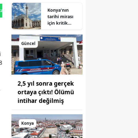
Geliyor!
Konya'nın
tan Gönder
tarihi mirası
için kritik
süreç: Son
durum
açıklandı
Güncel
i
8
2,5 yıl sonra gerçek
.
ortaya çıktı! Ölümü
intihar değilmiş
Konya