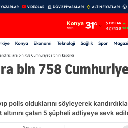
YAZARLAR
VİDEOLAR
DÖVİZ PİYASALARI
ALTIN FİYATLARI
Adana
Konya
31
°
DOLAR
Adıyaman
47,7436
Açık
%0.
Afyonkarahisar
rkiye
Konya
Ekonomi
Teknoloji
Sağlık
Spor
Magaz
Ağrı
andırıcılara bin 758 Cumhuriyet altınını kaptırdı
ara bin 758 Cumhuriyet
Amasya
Ankara
Antalya
Artvin
yıp polis olduklarını söyleyerek kandırdıkl
Aydın
 altınını çalan 5 şüpheli adliyeye sevk edil
Balıkesir
Yayınlanma