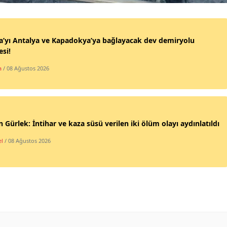
Malatya
Manisa
’yı Antalya ve Kapadokya’ya bağlayacak dev demiryolu
si!
Kahramanmaraş
a
/ 08 Ağustos 2026
Mardin
Muğla
Muş
 Gürlek: İntihar ve kaza süsü verilen iki ölüm olayı aydınlatıldı
Nevşehir
l
/ 08 Ağustos 2026
Niğde
Ordu
Rize
Sakarya