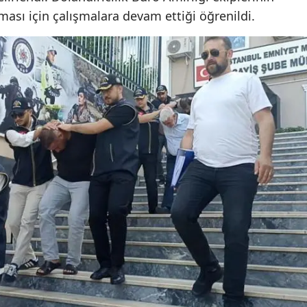
nması için çalışmalara devam ettiği öğrenildi.
Mersin
İstanbul
İzmir
Kars
Kastamonu
Kayseri
Kırklareli
Kırşehir
Kocaeli
Konya
Kütahya