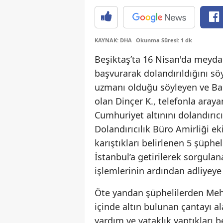
KAYNAK: DHA
Okunma Süresi: 1 dk
Beşiktaş’ta 16 Nisan'da meyda
başvurarak dolandırıldığını sö
uzmanı olduğu söyleyen ve Ban
olan Dinçer K., telefonla aray
Cumhuriyet altınını dolandırıc
Dolandırıcılık Büro Amirliği e
karıştıkları belirlenen 5 şüphe
İstanbul’a getirilerek sorgula
işlemlerinin ardından adliyeye 
Öte yandan şüphelilerden Meh
içinde altın bulunan çantayı al
yardım ve yataklık yaptıkları be