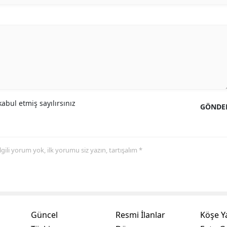
Samsun
Siirt
Sinop
Sivas
Tekirdağ
abul etmiş sayılırsınız
GÖNDE
Tokat
Trabzon
 ilgili yorum yok, ilk yorumu siz yazın, tartışalım *
Tunceli
Şanlıurfa
Uşak
Güncel
Resmi İlanlar
Köşe Y
Van