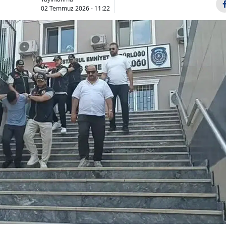
02 Temmuz 2026 - 11:22
Bilecik
Bingöl
Bitlis
Bolu
Burdur
Bursa
Çanakkale
Çankırı
Çorum
Denizli
Diyarbakır