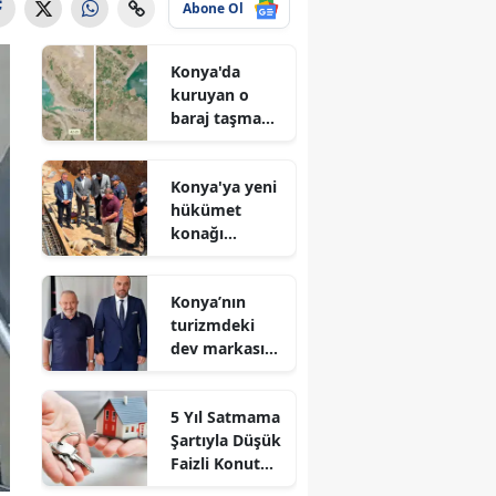
Abone Ol
Konya'da
kuruyan o
baraj taşma
noktasına
geldi
Konya'ya yeni
hükümet
konağı
geliyor: Temel
atıldı
Konya’nın
turizmdeki
dev markası
Nusret Argun,
Et sektöründe
5 Yıl Satmama
de zirveye
Şartıyla Düşük
oynuyor
Faizli Konut
Kredisi