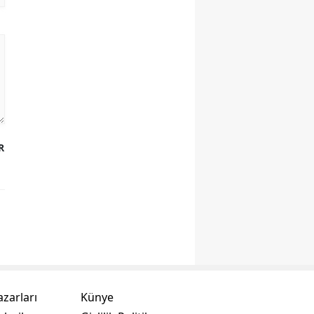
R
azarları
Künye