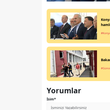
Konya
hamle
#Kony
Bakan
#Günce
Yorumlar
İsim*