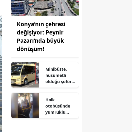
Konya’nın çehresi
değişiyor: Peynir
Pazarı’nda büyük
dönüşüm!
Minibüste,
husumetli
olduğu şoförü
vurup kaçtı
Halk
otobüsünde
yumruklu
kavga