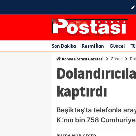
Son Dakika
Resmi İlan
Güncel
Tü
Güncel
Dol
Konya Postası Gazetesi
Dolandırıcıl
kaptırdı
Beşiktaş’ta telefonla ara
K.’nın bin 758 Cumhuriyet
BÜŞRA NUR GEÇER