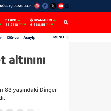
NÖBETÇİ ECZANELER
12
EURO
GRAM ALTIN
55,2510
6.660,55
18
%0.32
% 2,59
in
Dünya
Asayiş
MENÜ
 altınını
arı 83 yaşındaki Dinçer
di.