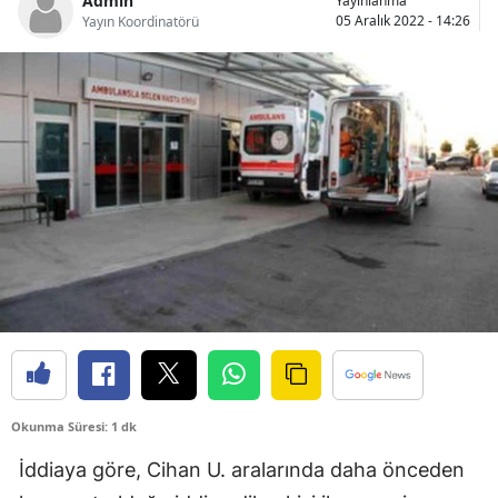
Admin
Yayınlanma
05 Aralık 2022 - 14:26
Yayın Koordinatörü
Bilecik
Bingöl
Bitlis
Bolu
Burdur
Bursa
Çanakkale
Çankırı
Çorum
Okunma Süresi: 1 dk
Denizli
İddiaya göre, Cihan U. aralarında daha önceden
Diyarbakır