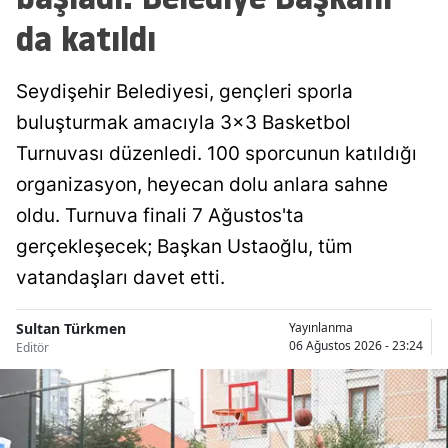
da katıldı
Malatya
Manisa
Seydişehir Belediyesi, gençleri sporla
Kahramanmaraş
buluşturmak amacıyla 3x3 Basketbol
Turnuvası düzenledi. 100 sporcunun katıldığı
Mardin
organizasyon, heyecan dolu anlara sahne
Muğla
oldu. Turnuva finali 7 Ağustos'ta
Muş
gerçekleşecek; Başkan Ustaoğlu, tüm
vatandaşları davet etti.
Nevşehir
Niğde
Sultan Türkmen
Yayınlanma
06 Ağustos 2026 - 23:24
Editör
Ordu
Rize
Sakarya