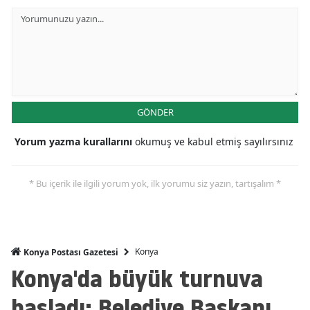
Mersin
İstanbul
İzmir
Kars
GÖNDER
Kastamonu
Yorum yazma kurallarını
okumuş ve kabul etmiş sayılırsınız
Kayseri
* Bu içerik ile ilgili yorum yok, ilk yorumu siz yazın, tartışalım *
Kırklareli
Kırşehir
Kocaeli
Konya
Konya Postası Gazetesi
Konya'da büyük turnuva
Konya
başladı: Belediye Başkanı
Kütahya