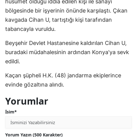
husumet olduğu iddia edilen kişi ile sanayi
Edirne
bölgesinde bir işyerinin önünde karşılaştı. Çıkan
kavgada Cihan U, tartıştığı kişi tarafından
Elazığ
tabancayla vuruldu.
Erzincan
Beyşehir Devlet Hastanesine kaldırılan Cihan U,
Erzurum
buradaki müdahalesinin ardından Konya'ya sevk
Eskişehir
edildi.
Gaziantep
Kaçan şüpheli H.K. (48) jandarma ekiplerince
Giresun
evinde gözaltına alındı.
Gümüşhane
Yorumlar
Hakkari
İsim*
Hatay
Isparta
Yorum Yazın (500 Karakter)