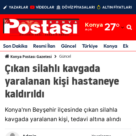
YAZARLAR
VİDEOLAR
DÖVİZ PİYASALARI
ALTIN FİYATLARI
Adana
Konya
27
°
Adıyaman
Açık
Afyonkarahisar
Son Dakika
Resmi İlan
Güncel
Türkiye
Konya
Ekon
Ağrı
Güncel
Konya Postası Gazetesi
Çıkan silahlı kavgada
Amasya
yaralanan kişi hastaneye
Ankara
kaldırıldı
Antalya
Artvin
Konya'nın Beyşehir ilçesinde çıkan silahla
Aydın
kavgada yaralanan kişi, tedavi altına alındı
Balıkesir