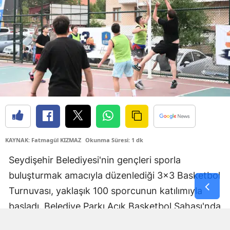
Samsun
Siirt
Sinop
Sivas
Tekirdağ
Tokat
KAYNAK: Fatmagül KIZMAZ
Okunma Süresi: 1 dk
Trabzon
Seydişehir Belediyesi'nin gençleri sporla
Tunceli
buluşturmak amacıyla düzenlediği 3x3 Basketbol
Şanlıurfa
Turnuvası, yaklaşık 100 sporcunun katılımıyla
başladı. Belediye Parkı Açık Basketbol Sahası'nda
Uşak
başlayan organizasyonda genç sporcular,
Van