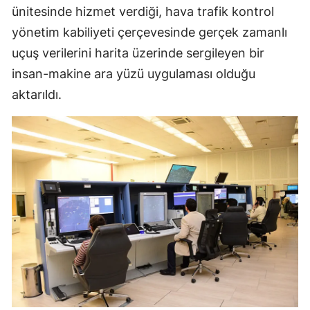
ünitesinde hizmet verdiği, hava trafik kontrol
Samsun
yönetim kabiliyeti çerçevesinde gerçek zamanlı
Siirt
uçuş verilerini harita üzerinde sergileyen bir
insan-makine ara yüzü uygulaması olduğu
Sinop
aktarıldı.
Sivas
Tekirdağ
Tokat
Trabzon
Tunceli
Şanlıurfa
Uşak
Van