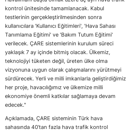
kontrol ünitesinde tamamlanacak. Kabul
Malatya
testlerinin gerçekleştirilmesinden sonra
Manisa
kullanıcılara 'Kullanıcı Eğitimleri', 'Hava Sahası
Kahramanmaraş
Tanımlama Eğitimi' ve 'Bakım Tutum Eğitimi'
verilecek. ÇARE sistemlerinin kurulum süreci
Mardin
yaklaşık 7 ay içinde bitmiş olacak. Ülkemiz,
Muğla
teknolojiyi tüketen değil, üreten ülke olma
Muş
vizyonuna uygun olarak çalışmalarını yürütmeyi
sürdürecek. Yerli ve milli imkanlarla geliştirdiğimiz
Nevşehir
her proje, havacılığımız ve ülkemize milli
Niğde
ekonomiye önemli katkılar sağlamaya devam
edecek."
Ordu
Rize
Açıklamada, ÇARE sisteminin Türk hava
sahasında 40’tan fazla hava trafik kontrol
Sakarya