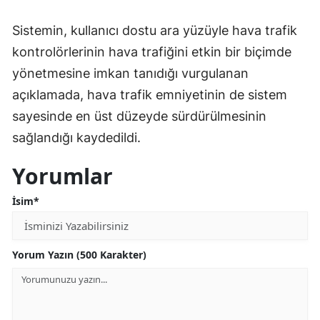
Yozgat
Sistemin, kullanıcı dostu ara yüzüyle hava trafik
kontrolörlerinin hava trafiğini etkin bir biçimde
Zonguldak
yönetmesine imkan tanıdığı vurgulanan
Aksaray
açıklamada, hava trafik emniyetinin de sistem
Bayburt
sayesinde en üst düzeyde sürdürülmesinin
sağlandığı kaydedildi.
Karaman
Yorumlar
Kırıkkale
İsim*
Batman
Şırnak
Yorum Yazın (500 Karakter)
Bartın
Ardahan
Iğdır