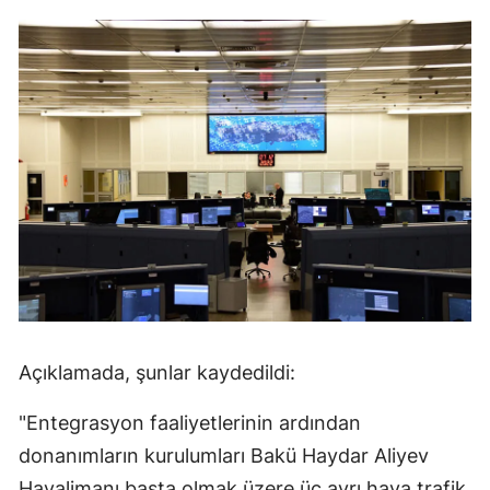
Mersin
İstanbul
İzmir
Kars
Kastamonu
Kayseri
Kırklareli
Kırşehir
Açıklamada, şunlar kaydedildi:
Kocaeli
"Entegrasyon faaliyetlerinin ardından
Konya
donanımların kurulumları Bakü Haydar Aliyev
Kütahya
Havalimanı başta olmak üzere üç ayrı hava trafik