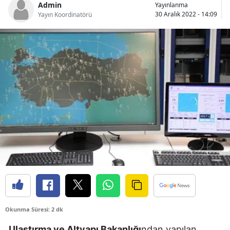
Admin
Yayınlanma
Bilecik
30 Aralık 2022 - 14:09
Yayın Koordinatörü
Bingöl
Bitlis
Bolu
Burdur
Bursa
Çanakkale
Çankırı
Çorum
Denizli
Okunma Süresi: 2 dk
Diyarbakır
Ulaştırma ve Altyapı Bakanlığı
ndan yapılan