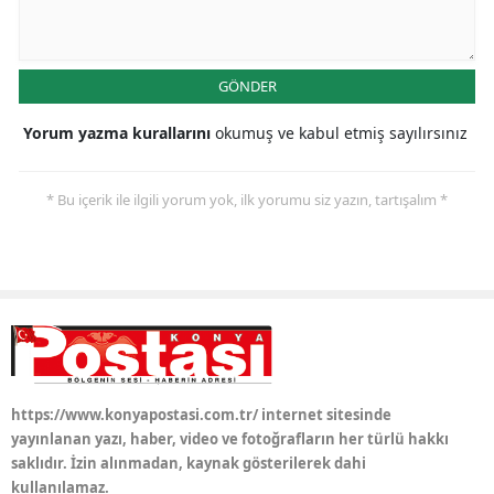
Yalova
GÖNDER
Karabük
Yorum yazma kurallarını
okumuş ve kabul etmiş sayılırsınız
Kilis
Osmaniye
* Bu içerik ile ilgili yorum yok, ilk yorumu siz yazın, tartışalım *
Düzce
https://www.konyapostasi.com.tr/ internet sitesinde
yayınlanan yazı, haber, video ve fotoğrafların her türlü hakkı
saklıdır. İzin alınmadan, kaynak gösterilerek dahi
kullanılamaz.