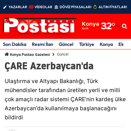
YAZARLAR
VİDEOLAR
DÖVİZ PİYASALARI
ALTIN FİYATLARI
Adana
Konya
32
°
Adıyaman
Açık
Afyonkarahisar
Son Dakika
Resmi İlan
Güncel
Türkiye
Konya
Ekon
Ağrı
Güncel
Konya Postası Gazetesi
ÇARE Azerbaycan'da
Amasya
Ankara
Ulaştırma ve Altyapı Bakanlığı, Türk
Antalya
mühendisler tarafından üretilen yerli ve milli
çok amaçlı radar sistemi ÇARE’nin kardeş ülke
Artvin
Azerbaycan’da kullanılmaya başlanacağını
Aydın
bildirdi
Balıkesir