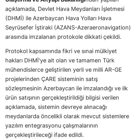
Edirne
açıklamada, Devlet Hava Meydanları İşletmesi
(DHMİ) ile Azerbaycan Hava Yolları Hava
Elazığ
Seyrüsefer İştiraki (AZANS-Azeraeronavigation)
Erzincan
arasında imzalanan protokole dikkati çekildi.
Erzurum
Protokol kapsamında fikri ve sınai mülkiyet
Eskişehir
hakları DHMİ'ye ait olan ve tamamen Türk
mühendislerce geliştirilen yerli ve milli AR-GE
Gaziantep
projelerinden ÇARE sisteminin satış
Giresun
sözleşmesinin Azerbaycan ile imzalandığı ve ilk
Gümüşhane
ürün satışının gerçekleştirildiği bilgisi verilen
açıklamada, sistemin devreye alınacağı
Hakkari
meydanlarda öncelikli olarak mevcut sistemlere
Hatay
yazılım entegrasyonu çalışmalarının
gerçekleştirileceği ifade edildi.
Isparta