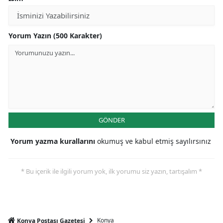
Mersin
İstanbul
Yorum Yazın (500 Karakter)
İzmir
Kars
Kastamonu
Kayseri
GÖNDER
Kırklareli
Yorum yazma kurallarını
okumuş ve kabul etmiş sayılırsınız
Kırşehir
* Bu içerik ile ilgili yorum yok, ilk yorumu siz yazın, tartışalım *
Kocaeli
Konya
Kütahya
Konya
Konya Postası Gazetesi