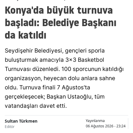
Konya'da büyük turnuva
Malatya
başladı: Belediye Başkanı
Manisa
da katıldı
Kahramanmaraş
Mardin
Seydişehir Belediyesi, gençleri sporla
Muğla
buluşturmak amacıyla 3x3 Basketbol
Turnuvası düzenledi. 100 sporcunun katıldığı
Muş
organizasyon, heyecan dolu anlara sahne
Nevşehir
oldu. Turnuva finali 7 Ağustos'ta
Niğde
gerçekleşecek; Başkan Ustaoğlu, tüm
vatandaşları davet etti.
Ordu
Rize
Sultan Türkmen
Yayınlanma
06 Ağustos 2026 - 23:24
Editör
Sakarya