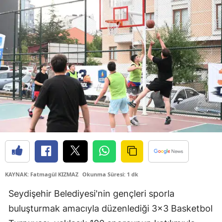
Samsun
Siirt
Sinop
Sivas
Tekirdağ
Tokat
Trabzon
Tunceli
KAYNAK: Fatmagül KIZMAZ
Okunma Süresi: 1 dk
Şanlıurfa
Seydişehir Belediyesi'nin gençleri sporla
Uşak
buluşturmak amacıyla düzenlediği 3x3 Basketbol
Van