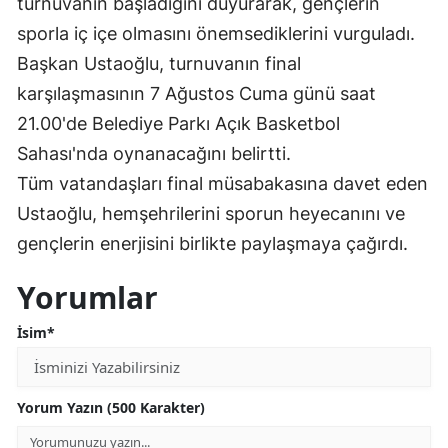
turnuvanın başladığını duyurarak, gençlerin
sporla iç içe olmasını önemsediklerini vurguladı.
Yalova
Başkan Ustaoğlu, turnuvanın final
Karabük
karşılaşmasının 7 Ağustos Cuma günü saat
Kilis
21.00'de Belediye Parkı Açık Basketbol
Sahası'nda oynanacağını belirtti.
Osmaniye
Tüm vatandaşları final müsabakasına davet eden
Düzce
Ustaoğlu, hemşehrilerini sporun heyecanını ve
gençlerin enerjisini birlikte paylaşmaya çağırdı.
Yorumlar
İsim*
Yorum Yazın (500 Karakter)