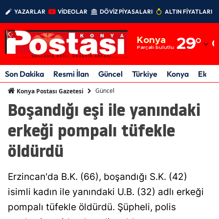
YAZARLAR
VİDEOLAR
DÖVİZ PİYASALARI
ALTIN FİYATLARI
Adana
Konya
29
°
Adıyaman
Parçalı bulutlu
Afyonkarahisar
Son Dakika
Resmi İlan
Güncel
Türkiye
Konya
Ekon
Ağrı
Güncel
Konya Postası Gazetesi
Boşandığı eşi ile yanındaki
Amasya
erkeği pompalı tüfekle
Ankara
öldürdü
Antalya
Artvin
Erzincan'da B.K. (66), boşandığı S.K. (42)
Aydın
isimli kadın ile yanındaki U.B. (32) adlı erkeği
pompalı tüfekle öldürdü. Şüpheli, polis
Balıkesir