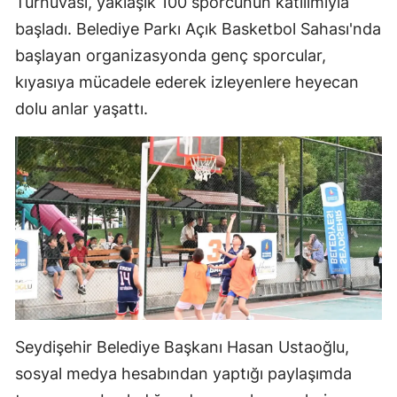
Turnuvası, yaklaşık 100 sporcunun katılımıyla
başladı. Belediye Parkı Açık Basketbol Sahası'nda
Yozgat
başlayan organizasyonda genç sporcular,
Zonguldak
kıyasıya mücadele ederek izleyenlere heyecan
Aksaray
dolu anlar yaşattı.
Bayburt
Karaman
Kırıkkale
Batman
Şırnak
Bartın
Seydişehir Belediye Başkanı Hasan Ustaoğlu,
Ardahan
sosyal medya hesabından yaptığı paylaşımda
Iğdır