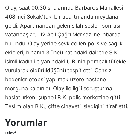
Olay, saat 00.30 sıralarında Barbaros Mahallesi
Edirne
468'inci Sokak'taki bir apartmanda meydana
Elazığ
geldi. Apartmandan gelen silah sesleri sonrası
Erzincan
vatandaşlar, 112 Acil Çağrı Merkezi'ne ihbarda
bulundu. Olay yerine sevk edilen polis ve sağlık
Erzurum
ekipleri, binanın 3'üncü katındaki dairede S.K.
Eskişehir
isimli kadın ile yanındaki U.B.'nin pompalı tüfekle
Gaziantep
vurularak öldürüldüğünü tespit etti. Cansız
bedenler otopsi yapılmak üzere hastane
Giresun
morguna kaldırıldı. Olay ile ilgili soruşturma
Gümüşhane
başlatılırken, şüpheli B.K. polis merkezine gitti.
Hakkari
Teslim olan B.K., çifte cinayeti işlediğini itiraf etti.
Hatay
Yorumlar
Isparta
İsim*