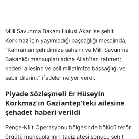
Mersin
İstanbul
Milli Savunma Bakanı Hulusi Akar ise şehit
İzmir
Korkmaz için yayımladığı başsağlığı mesajında,
Kars
"Kahraman şehidimize şahsım ve Milli Savunma
Bakanlığı mensupları adına Allah'tan rahmet;
Kastamonu
kederli ailesine ve asil milletimize başsağlığı ve
Kayseri
sabır dilerim." ifadelerine yer verdi.
Kırklareli
Piyade Sözleşmeli Er Hüseyin
Kırşehir
Korkmaz'ın Gaziantep'teki ailesine
şehadet haberi verildi
Kocaeli
Konya
Pençe-Kilit Operasyonu bölgesinde bölücü terör
Kütahya
örgütü mensuplarının taciz ateşi sonucu şehit