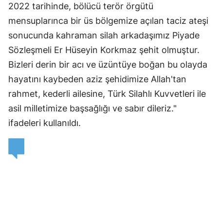
2022 tarihinde, bölücü terör örgütü
Edirne
mensuplarınca bir üs bölgemize açılan taciz ateşi
Elazığ
sonucunda kahraman silah arkadaşımız Piyade
Sözleşmeli Er Hüseyin Korkmaz şehit olmuştur.
Erzincan
Bizleri derin bir acı ve üzüntüye boğan bu olayda
Erzurum
hayatını kaybeden aziz şehidimize Allah'tan
Eskişehir
rahmet, kederli ailesine, Türk Silahlı Kuvvetleri ile
asil milletimize başsağlığı ve sabır dileriz."
Gaziantep
ifadeleri kullanıldı.
Giresun
Gümüşhane
Hakkari
Hatay
Isparta