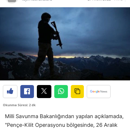
Bilecik
Bingöl
Bitlis
Bolu
Burdur
Bursa
Çanakkale
Çankırı
Çorum
Okunma Süresi: 2 dk
Denizli
Milli Savunma Bakanlığından yapılan açıklamada,
"Pençe-Kilit Operasyonu bölgesinde, 26 Aralık
Diyarbakır