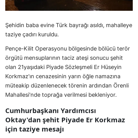
Samsun
Siirt
Şehidin baba evine Türk bayrağı asıldı, mahalleye
taziye çadırı kuruldu.
Sinop
Pençe-Kilit Operasyonu bölgesinde bölücü terör
Sivas
örgütü mensuplarının taciz ateşi sonucu şehit
Tekirdağ
olan 21yaşıdaki Piyade Sözleşmeli Er Hüseyin
Tokat
Korkmaz'ın cenazesinin yarın öğle namazına
müteakip düzenlenecek törenin ardından Örenli
Trabzon
Mahallesi'nde toprağa verilmesi bekleniyor.
Tunceli
Cumhurbaşkanı Yardımcısı
Şanlıurfa
Oktay'dan şehit Piyade Er Korkmaz
Uşak
için taziye mesajı
Van