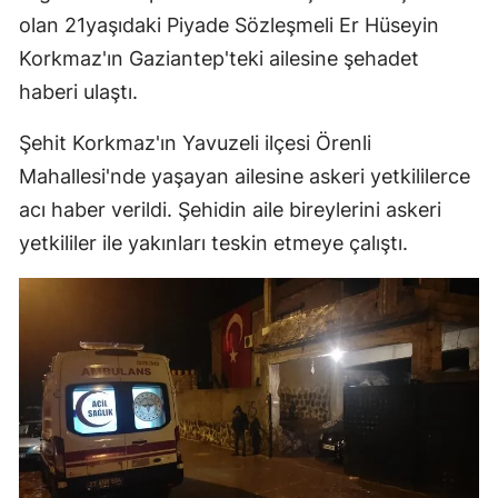
olan 21yaşıdaki Piyade Sözleşmeli Er Hüseyin
Malatya
Korkmaz'ın Gaziantep'teki ailesine şehadet
Manisa
haberi ulaştı.
Kahramanmaraş
Şehit Korkmaz'ın Yavuzeli ilçesi Örenli
Mardin
Mahallesi'nde yaşayan ailesine askeri yetkililerce
acı haber verildi. Şehidin aile bireylerini askeri
Muğla
yetkililer ile yakınları teskin etmeye çalıştı.
Muş
Nevşehir
Niğde
Ordu
Rize
Sakarya