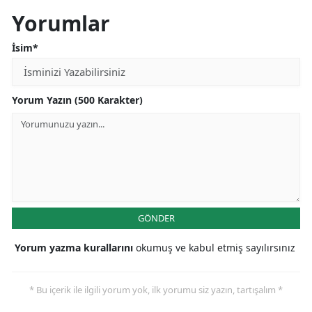
Yorumlar
Yalova
İsim*
Karabük
Kilis
Yorum Yazın (500 Karakter)
Osmaniye
Düzce
GÖNDER
Yorum yazma kurallarını
okumuş ve kabul etmiş sayılırsınız
* Bu içerik ile ilgili yorum yok, ilk yorumu siz yazın, tartışalım *