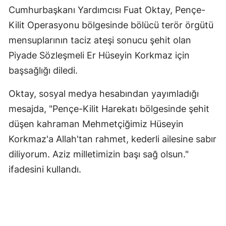
Cumhurbaşkanı Yardımcısı Fuat Oktay, Pençe-
Yozgat
Kilit Operasyonu bölgesinde bölücü terör örgütü
Zonguldak
mensuplarının taciz ateşi sonucu şehit olan
Piyade Sözleşmeli Er Hüseyin Korkmaz için
Aksaray
başsağlığı diledi.
Bayburt
Oktay, sosyal medya hesabından yayımladığı
Karaman
mesajda, "Pençe-Kilit Harekatı bölgesinde şehit
Kırıkkale
düşen kahraman Mehmetçiğimiz Hüseyin
Korkmaz'a Allah'tan rahmet, kederli ailesine sabır
Batman
diliyorum. Aziz milletimizin başı sağ olsun."
Şırnak
ifadesini kullandı.
Bartın
Ardahan
Iğdır