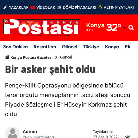
YAZARLAR
VİDEOLAR
DÖVİZ PİYASALARI
ALTIN FİYATLARI
Adana
Konya
32
°
Adıyaman
Açık
Afyonkarahisar
Son Dakika
Resmi İlan
Güncel
Türkiye
Konya
Ekon
Ağrı
Güncel
Konya Postası Gazetesi
Bir asker şehit oldu
Amasya
Ankara
Pençe-Kilit Operasyonu bölgesinde bölücü
Antalya
terör örgütü mensuplarının taciz ateşi sonucu
Piyade Sözleşmeli Er Hüseyin Korkmaz şehit
Artvin
oldu
Aydın
Admin
Yayınlanma
Balıkesir
27 Aralık 2022 - 11:46
Yayın Koordinatörü