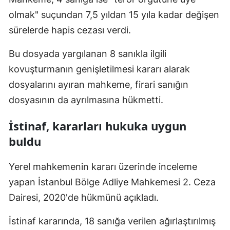
olmak" suçundan 7,5 yıldan 15 yıla kadar değişen
Samsun
sürelerde hapis cezası verdi.
Siirt
Bu dosyada yargılanan 8 sanıkla ilgili
Sinop
kovuşturmanın genişletilmesi kararı alarak
Sivas
dosyalarını ayıran mahkeme, firari sanığın
dosyasının da ayrılmasına hükmetti.
Tekirdağ
Tokat
İstinaf, kararları hukuka uygun
buldu
Trabzon
Tunceli
Yerel mahkemenin kararı üzerinde inceleme
yapan İstanbul Bölge Adliye Mahkemesi 2. Ceza
Şanlıurfa
Dairesi, 2020'de hükmünü açıkladı.
Uşak
İstinaf kararında, 18 sanığa verilen ağırlaştırılmış
Van