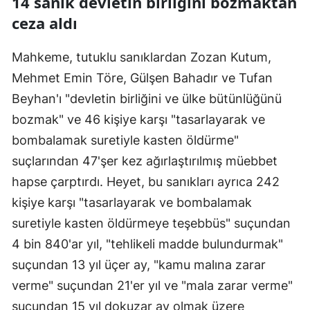
14 sanık devletin birliğini bozmaktan
ceza aldı
Mersin
İstanbul
Mahkeme, tutuklu sanıklardan Zozan Kutum,
İzmir
Mehmet Emin Töre, Gülşen Bahadır ve Tufan
Beyhan'ı "devletin birliğini ve ülke bütünlüğünü
Kars
bozmak" ve 46 kişiye karşı "tasarlayarak ve
Kastamonu
bombalamak suretiyle kasten öldürme"
suçlarından 47'şer kez ağırlaştırılmış müebbet
Kayseri
hapse çarptırdı. Heyet, bu sanıkları ayrıca 242
Kırklareli
kişiye karşı "tasarlayarak ve bombalamak
Kırşehir
suretiyle kasten öldürmeye teşebbüs" suçundan
4 bin 840'ar yıl, "tehlikeli madde bulundurmak"
Kocaeli
suçundan 13 yıl üçer ay, "kamu malına zarar
Konya
verme" suçundan 21'er yıl ve "mala zarar verme"
Kütahya
suçundan 15 yıl dokuzar ay olmak üzere