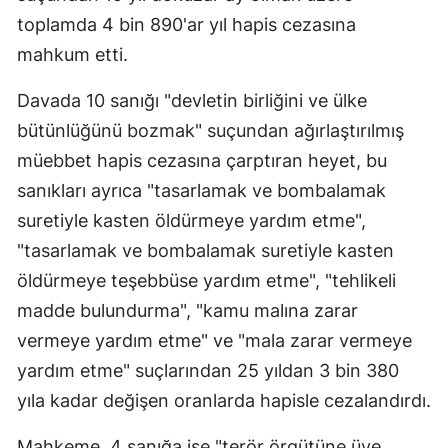
toplamda 4 bin 890'ar yıl hapis cezasına
Malatya
mahkum etti.
Manisa
Davada 10 sanığı "devletin birliğini ve ülke
Kahramanmaraş
bütünlüğünü bozmak" suçundan ağırlaştırılmış
Mardin
müebbet hapis cezasına çarptıran heyet, bu
sanıkları ayrıca "tasarlamak ve bombalamak
Muğla
suretiyle kasten öldürmeye yardım etme",
Muş
"tasarlamak ve bombalamak suretiyle kasten
Nevşehir
öldürmeye teşebbüse yardım etme", "tehlikeli
madde bulundurma", "kamu malına zarar
Niğde
vermeye yardım etme" ve "mala zarar vermeye
Ordu
yardım etme" suçlarından 25 yıldan 3 bin 380
yıla kadar değişen oranlarda hapisle cezalandırdı.
Rize
Sakarya
Mahkeme, 4 sanığa ise "terör örgütüne üye