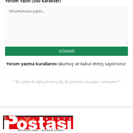
Yorum Yazın (500 Karakter)
GÖNDER
Yorum yazma kurallarını
okumuş ve kabul etmiş sayılırsınız
* Bu içerik ile ilgili yorum yok, ilk yorumu siz yazın, tartışalım *