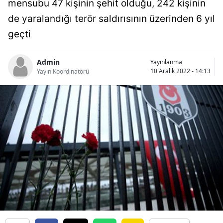
mensubu 47 kişinin şehit olduğu, 242 kişinin
Bilecik
de yaralandığı terör saldırısının üzerinden 6 yıl
Bingöl
geçti
Bitlis
Admin
Yayınlanma
10 Aralık 2022 - 14:13
Bolu
Yayın Koordinatörü
Burdur
Bursa
Çanakkale
Çankırı
Çorum
Denizli
Diyarbakır