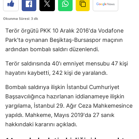
Edirne
Okunma Süresi: 3 dk
Elazığ
Terör örgütü PKK 10 Aralık 2016'da Vodafone
Erzincan
Park'ta oynanan Beşiktaş-Bursaspor maçının
Erzurum
ardından bombalı saldırı düzenlendi.
Eskişehir
Terör saldırısında 40'ı emniyet mensubu 47 kişi
Gaziantep
hayatını kaybetti, 242 kişi de yaralandı.
Giresun
Bombalı saldırıya ilişkin İstanbul Cumhuriyet
Başsavcılığınca hazırlanan iddianameye ilişkin
Gümüşhane
yargılama, İstanbul 29. Ağır Ceza Mahkemesince
Hakkari
yapıldı. Mahkeme, Mayıs 2019'da 27 sanık
Hatay
hakkındaki kararını açıkladı.
Isparta