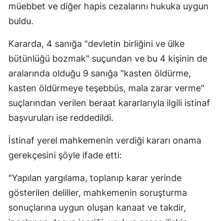
müebbet ve diğer hapis cezalarını hukuka uygun
Yozgat
buldu.
Zonguldak
Kararda, 4 sanığa "devletin birliğini ve ülke
bütünlüğü bozmak" suçundan ve bu 4 kişinin de
Aksaray
aralarında olduğu 9 sanığa "kasten öldürme,
Bayburt
kasten öldürmeye teşebbüs, mala zarar verme"
Karaman
suçlarından verilen beraat kararlarıyla ilgili istinaf
başvuruları ise reddedildi.
Kırıkkale
Batman
İstinaf yerel mahkemenin verdiği kararı onama
gerekçesini şöyle ifade etti:
Şırnak
"Yapılan yargılama, toplanıp karar yerinde
Bartın
gösterilen deliller, mahkemenin soruşturma
Ardahan
sonuçlarına uygun oluşan kanaat ve takdir,
Iğdır