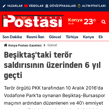
YAZARLAR
VİDEOLAR
DÖVİZ PİYASALARI
ALTIN FİYATLARI
Adana
Konya
23
°
Adıyaman
Açık
Afyonkarahisar
Son Dakika
Resmi İlan
Güncel
Türkiye
Konya
Ekon
Ağrı
Güncel
Konya Postası Gazetesi
Beşiktaş'taki terör
Amasya
saldırısının üzerinden 6 yıl
Ankara
geçti
Antalya
Artvin
Terör örgütü PKK tarafından 10 Aralık 2016'da
Aydın
Vodafone Park'ta oynanan Beşiktaş-Bursaspor
maçının ardından düzenlenen ve 40'ı emniyet
Balıkesir