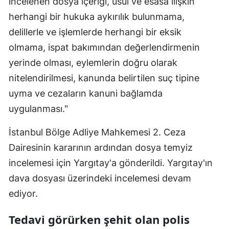
incelenen dosya içeriği, usul ve esasa ilişkin
herhangi bir hukuka aykırılık bulunmama,
Yalova
delillerle ve işlemlerde herhangi bir eksik
Karabük
olmama, ispat bakımından değerlendirmenin
yerinde olması, eylemlerin doğru olarak
Kilis
nitelendirilmesi, kanunda belirtilen suç tipine
Osmaniye
uyma ve cezaların kanuni bağlamda
Düzce
uygulanması."
İstanbul Bölge Adliye Mahkemesi 2. Ceza
Dairesinin kararının ardından dosya temyiz
incelemesi için Yargıtay'a gönderildi. Yargıtay'ın
dava dosyası üzerindeki incelemesi devam
ediyor.
Tedavi görürken şehit olan polis