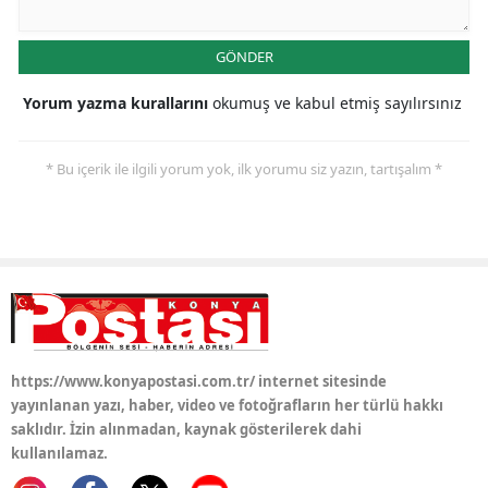
Samsun
GÖNDER
Siirt
Yorum yazma kurallarını
okumuş ve kabul etmiş sayılırsınız
Sinop
* Bu içerik ile ilgili yorum yok, ilk yorumu siz yazın, tartışalım *
Sivas
Tekirdağ
Tokat
Trabzon
Tunceli
https://www.konyapostasi.com.tr/ internet sitesinde
Şanlıurfa
yayınlanan yazı, haber, video ve fotoğrafların her türlü hakkı
saklıdır. İzin alınmadan, kaynak gösterilerek dahi
Uşak
kullanılamaz.
Van