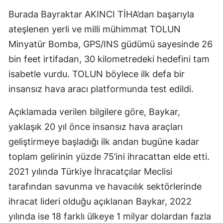
Burada Bayraktar AKINCI TİHA’dan başarıyla
Mersin
ateşlenen yerli ve milli mühimmat TOLUN
İstanbul
Minyatür Bomba, GPS/INS güdümü sayesinde 26
İzmir
bin feet irtifadan, 30 kilometredeki hedefini tam
isabetle vurdu. TOLUN böylece ilk defa bir
Kars
insansız hava aracı platformunda test edildi.
Kastamonu
Açıklamada verilen bilgilere göre, Baykar,
Kayseri
yaklaşık 20 yıl önce insansız hava araçları
Kırklareli
geliştirmeye başladığı ilk andan bugüne kadar
toplam gelirinin yüzde 75’ini ihracattan elde etti.
Kırşehir
2021 yılında Türkiye İhracatçılar Meclisi
Kocaeli
tarafından savunma ve havacılık sektörlerinde
Konya
ihracat lideri olduğu açıklanan Baykar, 2022
yılında ise 18 farklı ülkeye 1 milyar dolardan fazla
Kütahya