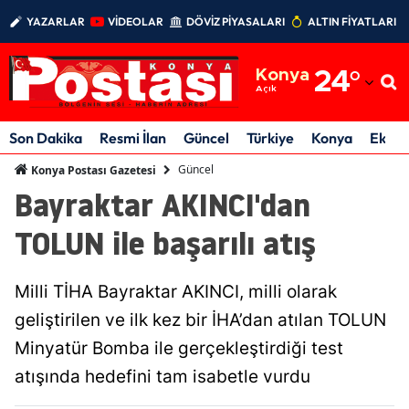
YAZARLAR
VİDEOLAR
DÖVİZ PİYASALARI
ALTIN FİYATLARI
Adana
Konya
24
°
Adıyaman
Açık
Afyonkarahisar
Son Dakika
Resmi İlan
Güncel
Türkiye
Konya
Ekon
Ağrı
Güncel
Konya Postası Gazetesi
Bayraktar AKINCI'dan
Amasya
TOLUN ile başarılı atış
Ankara
Antalya
Milli TİHA Bayraktar AKINCI, milli olarak
Artvin
geliştirilen ve ilk kez bir İHA’dan atılan TOLUN
Minyatür Bomba ile gerçekleştirdiği test
Aydın
atışında hedefini tam isabetle vurdu
Balıkesir