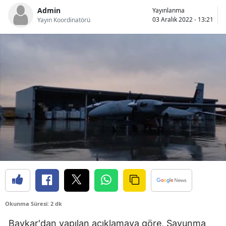
Admin
Yayınlanma
Bilecik
03 Aralık 2022 - 13:21
Yayın Koordinatörü
Bingöl
Bitlis
Bolu
Burdur
Bursa
Çanakkale
Çankırı
Çorum
Denizli
Okunma Süresi: 2 dk
Diyarbakır
Baykar'dan yapılan açıklamaya göre, Savunma