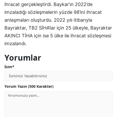
ihracat gerçekleştirdi. Baykar’ın 2022’de
Malatya
imzaladığı sözleşmelerin yüzde 98’ini ihracat
Manisa
anlaşmaları oluşturdu. 2022 yılı itibarıyla
Bayraktar, TB2 SİHA’lar için 25 ülkeyle, Bayraktar
Kahramanmaraş
AKINCI TİHA için ise 5 ülke ile ihracat sözleşmesi
Mardin
imzalandı.
Muğla
Yorumlar
Muş
İsim*
Nevşehir
Niğde
Yorum Yazın (500 Karakter)
Ordu
Rize
Sakarya