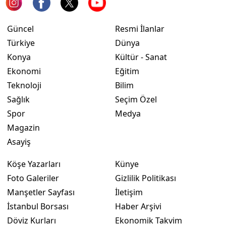
Yozgat
Güncel
Resmi İlanlar
Zonguldak
Türkiye
Dünya
Konya
Kültür - Sanat
Aksaray
Ekonomi
Eğitim
Bayburt
Teknoloji
Bilim
Sağlık
Seçim Özel
Karaman
Spor
Medya
Kırıkkale
Magazin
Asayiş
Batman
Şırnak
Köşe Yazarları
Künye
Foto Galeriler
Gizlilik Politikası
Bartın
Manşetler Sayfası
İletişim
Ardahan
İstanbul Borsası
Haber Arşivi
Döviz Kurları
Ekonomik Takvim
Iğdır