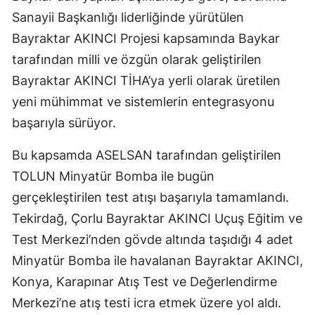
Sanayii Başkanlığı liderliğinde yürütülen
Edirne
Bayraktar AKINCI Projesi kapsamında Baykar
Elazığ
tarafından milli ve özgün olarak geliştirilen
Erzincan
Bayraktar AKINCI TİHA’ya yerli olarak üretilen
yeni mühimmat ve sistemlerin entegrasyonu
Erzurum
başarıyla sürüyor.
Eskişehir
Bu kapsamda ASELSAN tarafından geliştirilen
Gaziantep
TOLUN Minyatür Bomba ile bugün
Giresun
gerçekleştirilen test atışı başarıyla tamamlandı.
Tekirdağ, Çorlu Bayraktar AKINCI Uçuş Eğitim ve
Gümüşhane
Test Merkezi’nden gövde altında taşıdığı 4 adet
Hakkari
Minyatür Bomba ile havalanan Bayraktar AKINCI,
Hatay
Konya, Karapınar Atış Test ve Değerlendirme
Merkezi’ne atış testi icra etmek üzere yol aldı.
Isparta