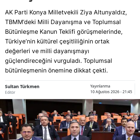
Samsun
AK Parti Konya Milletvekili Ziya Altunyaldız,
TBMM’deki Milli Dayanışma ve Toplumsal
Siirt
Bütünleşme Kanun Teklifi görüşmelerinde,
Sinop
Türkiye’nin kültürel çeşitliliğinin ortak
Sivas
değerleri ve milli dayanışmayı
güçlendireceğini vurguladı. Toplumsal
Tekirdağ
bütünleşmenin önemine dikkat çekti.
Tokat
Sultan Türkmen
Yayınlanma
Trabzon
10 Ağustos 2026 - 21:45
Editör
Tunceli
Şanlıurfa
Uşak
Van