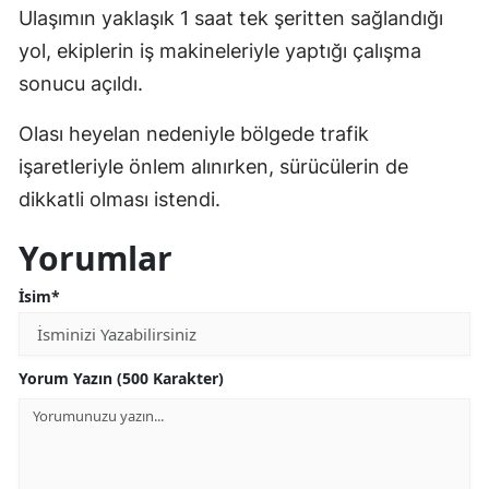
Ulaşımın yaklaşık 1 saat tek şeritten sağlandığı
Mersin
yol, ekiplerin iş makineleriyle yaptığı çalışma
İstanbul
sonucu açıldı.
İzmir
Olası heyelan nedeniyle bölgede trafik
Kars
işaretleriyle önlem alınırken, sürücülerin de
dikkatli olması istendi.
Kastamonu
Yorumlar
Kayseri
İsim*
Kırklareli
Kırşehir
Yorum Yazın (500 Karakter)
Kocaeli
Konya
Kütahya