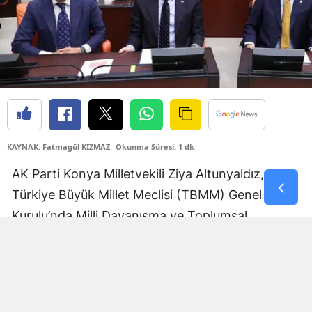
Yozgat
Zonguldak
Aksaray
Bayburt
Karaman
KAYNAK: Fatmagül KIZMAZ
Okunma Süresi: 1 dk
Kırıkkale
AK Parti Konya Milletvekili Ziya Altunyaldız,
Türkiye Büyük Millet Meclisi (TBMM) Genel
Batman
Kurulu’nda Milli Dayanışma ve Toplumsal
Şırnak
Bütünleşmenin Güçlendirilmesine Dair Kanun
Bartın
Teklifi görüşmelerinin sürdüğünü açıkladı.
Genel Kurul çalışmalarına ilişkin sosyal medya
Ardahan
hesabından paylaşım yapan Altunyaldız,
Iğdır