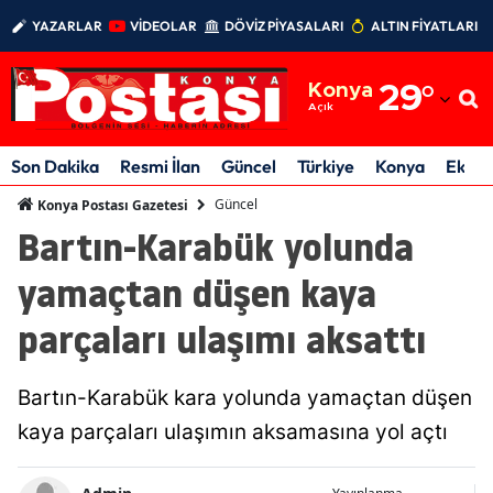
YAZARLAR
VİDEOLAR
DÖVİZ PİYASALARI
ALTIN FİYATLARI
Adana
Konya
29
°
Adıyaman
Açık
Afyonkarahisar
Son Dakika
Resmi İlan
Güncel
Türkiye
Konya
Ekon
Ağrı
Güncel
Konya Postası Gazetesi
Bartın-Karabük yolunda
Amasya
yamaçtan düşen kaya
Ankara
parçaları ulaşımı aksattı
Antalya
Artvin
Bartın-Karabük kara yolunda yamaçtan düşen
Aydın
kaya parçaları ulaşımın aksamasına yol açtı
Balıkesir