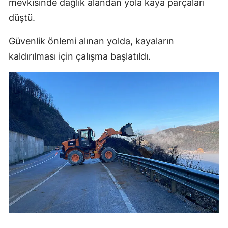
mevkisinde dağlık alandan yola kaya parçaları
Edirne
düştü.
Elazığ
Güvenlik önlemi alınan yolda, kayaların
Erzincan
kaldırılması için çalışma başlatıldı.
Erzurum
Eskişehir
Gaziantep
Giresun
Gümüşhane
Hakkari
Hatay
Isparta