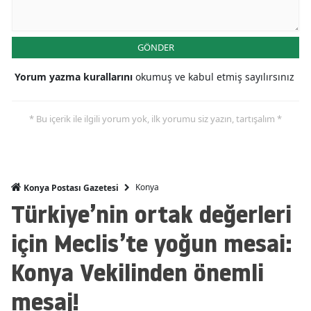
Malatya
GÖNDER
Manisa
Yorum yazma kurallarını
okumuş ve kabul etmiş sayılırsınız
Kahramanmaraş
Mardin
* Bu içerik ile ilgili yorum yok, ilk yorumu siz yazın, tartışalım *
Muğla
Muş
Konya
Konya Postası Gazetesi
Nevşehir
Türkiye’nin ortak değerleri
Niğde
için Meclis’te yoğun mesai:
Ordu
Konya Vekilinden önemli
Rize
mesaj!
Sakarya