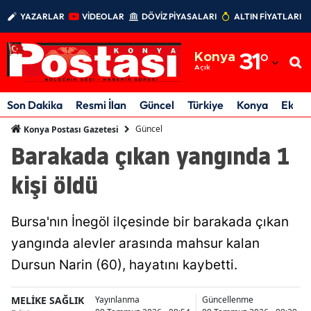
YAZARLAR
VİDEOLAR
DÖVİZ PİYASALARI
ALTIN FİYATLARI
Adana
Konya
31
°
Adıyaman
Açık
Afyonkarahisar
Son Dakika
Resmi İlan
Güncel
Türkiye
Konya
Ekon
Ağrı
Güncel
Konya Postası Gazetesi
Barakada çıkan yangında 1
Amasya
kişi öldü
Ankara
Antalya
Bursa'nın İnegöl ilçesinde bir barakada çıkan
Artvin
yangında alevler arasında mahsur kalan
Dursun Narin (60), hayatını kaybetti.
Aydın
Balıkesir
MELİKE SAĞLIK
Yayınlanma
Güncellenme