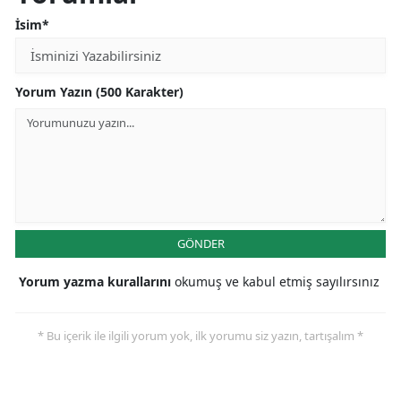
İsim*
Samsun
Siirt
Yorum Yazın (500 Karakter)
Sinop
Sivas
Tekirdağ
Tokat
GÖNDER
Trabzon
Yorum yazma kurallarını
okumuş ve kabul etmiş sayılırsınız
Tunceli
Şanlıurfa
* Bu içerik ile ilgili yorum yok, ilk yorumu siz yazın, tartışalım *
Uşak
Van