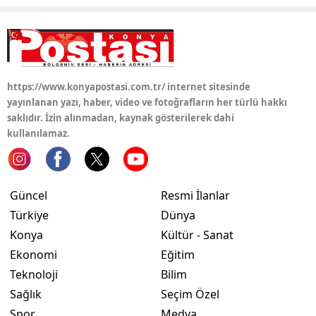
Yozgat
Zonguldak
Aksaray
https://www.konyapostasi.com.tr/ internet sitesinde
yayınlanan yazı, haber, video ve fotoğrafların her türlü hakkı
Bayburt
saklıdır. İzin alınmadan, kaynak gösterilerek dahi
kullanılamaz.
Karaman
Kırıkkale
Güncel
Resmi İlanlar
Batman
Türkiye
Dünya
Şırnak
Konya
Kültür - Sanat
Ekonomi
Eğitim
Bartın
Teknoloji
Bilim
Ardahan
Sağlık
Seçim Özel
Spor
Medya
Iğdır