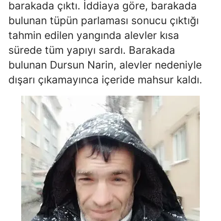
barakada çıktı. İddiaya göre, barakada
Edirne
bulunan tüpün parlaması sonucu çıktığı
Elazığ
tahmin edilen yangında alevler kısa
sürede tüm yapıyı sardı. Barakada
Erzincan
bulunan Dursun Narin, alevler nedeniyle
Erzurum
dışarı çıkamayınca içeride mahsur kaldı.
Eskişehir
Gaziantep
Giresun
Gümüşhane
Hakkari
Hatay
Isparta