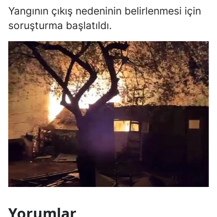
Yangının çıkış nedeninin belirlenmesi için
Malatya
soruşturma başlatıldı.
Manisa
Kahramanmaraş
Mardin
Muğla
Muş
Nevşehir
Niğde
Ordu
Rize
Yorumlar
Sakarya