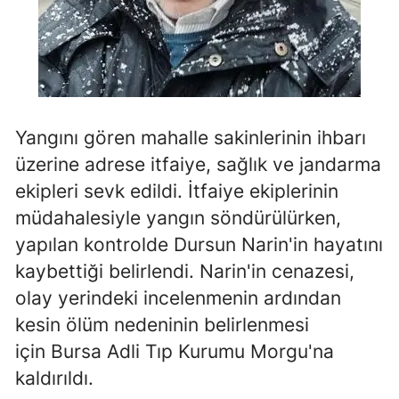
Mersin
İstanbul
İzmir
Yangını gören mahalle sakinlerinin ihbarı
Kars
üzerine adrese itfaiye, sağlık ve jandarma
Kastamonu
ekipleri sevk edildi. İtfaiye ekiplerinin
Kayseri
müdahalesiyle yangın söndürülürken,
yapılan kontrolde Dursun Narin'in hayatını
Kırklareli
kaybettiği belirlendi. Narin'in cenazesi,
Kırşehir
olay yerindeki incelenmenin ardından
Kocaeli
kesin ölüm nedeninin belirlenmesi
için Bursa Adli Tıp Kurumu Morgu'na
Konya
kaldırıldı.
Kütahya