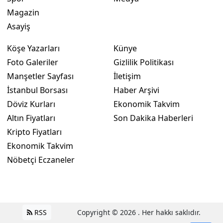
Magazin
Yalova
Asayiş
Karabük
Köşe Yazarları
Künye
Kilis
Foto Galeriler
Gizlilik Politikası
Manşetler Sayfası
İletişim
Osmaniye
İstanbul Borsası
Haber Arşivi
Düzce
Döviz Kurları
Ekonomik Takvim
Altın Fiyatları
Son Dakika Haberleri
Kripto Fiyatları
Ekonomik Takvim
Nöbetçi Eczaneler
RSS
Copyright © 2026 . Her hakkı saklıdır.