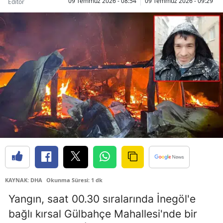
09 Temmuz 2026 - 08:54
09 Temmuz 2026 - 09:29
Editör
Bilecik
Bingöl
Bitlis
Bolu
Burdur
Bursa
Çanakkale
Çankırı
Çorum
KAYNAK: DHA
Okunma Süresi: 1 dk
Denizli
Yangın, saat 00.30 sıralarında İnegöl'e
bağlı kırsal Gülbahçe Mahallesi'nde bir
Diyarbakır