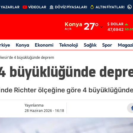
YAZARLAR
VİDEOLAR
DÖVİZ PİYASALARI
ALTIN FİYATLARI
Adana
Konya
27
°
DOLAR
Adıyaman
47,6942
Açık
%0.0
Afyonkarahisar
rkiye
Konya
Ekonomi
Teknoloji
Sağlık
Spor
Magaz
Ağrı
ıkesir'de 4 büyüklüğünde deprem
e 4 büyüklüğünde dep
Amasya
Ankara
çesinde Richter ölçeğine göre 4 büyüklüğün
Antalya
Artvin
Yayınlanma
28 Haziran 2026 - 16:18
Aydın
Balıkesir