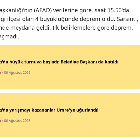
Edirne
şkanlığı'nın (AFAD) verilerine göre, saat 15.56'da
rgı ilçesi olan 4 büyüklüğünde deprem oldu. Sarsıntı,
Elazığ
inde meydana geldi. İlk belirlemelere göre deprem,
Erzincan
açmadı.
Erzurum
Eskişehir
'da büyük turnuva başladı: Belediye Başkanı da katıldı
Gaziantep
a
/ 06 Ağustos 2026
Giresun
Gümüşhane
'da yarışmayı kazananlar Umre'ye uğurlandı!
Hakkari
a
/ 06 Ağustos 2026
Hatay
Isparta