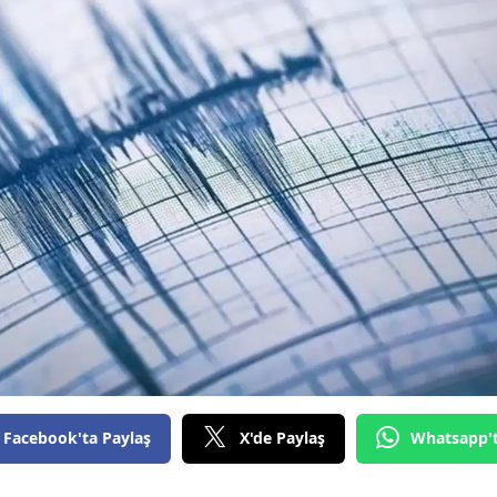
Bilecik
Bingöl
Bitlis
Bolu
Burdur
Bursa
Çanakkale
Çankırı
Çorum
Denizli
Facebook'ta Paylaş
X'de Paylaş
Whatsapp'
Diyarbakır