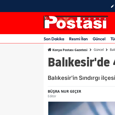
Son Dakika
Resmi İlan
Güncel
Tü
Güncel
Bal
Konya Postası Gazetesi
Balıkesir'd
Balıkesir'in Sındırgı il
BÜŞRA NUR GEÇER
Editör