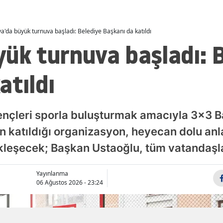
Malatya
a'da büyük turnuva başladı: Belediye Başkanı da katıldı
Manisa
ük turnuva başladı: 
Kahramanmaraş
atıldı
Mardin
Muğla
gençleri sporla buluşturmak amacıyla 3x3 
Muş
 katıldığı organizasyon, heyecan dolu anl
Nevşehir
ekleşecek; Başkan Ustaoğlu, tüm vatandaşlar
Niğde
Yayınlanma
Ordu
06 Ağustos 2026 - 23:24
Rize
Sakarya