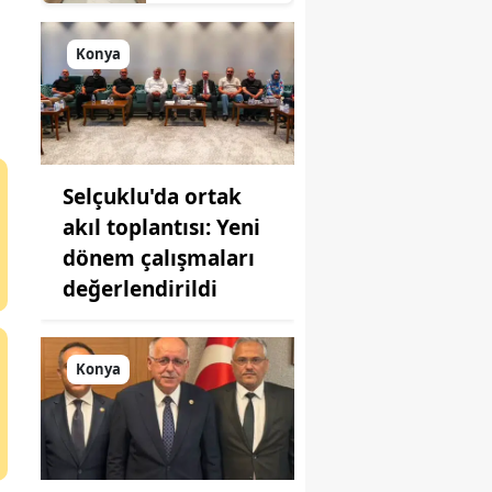
sanayisinde
yeni hamle: İlk
toplantı
Konya
yapıldı!
Selçuklu'da ortak
akıl toplantısı: Yeni
dönem çalışmaları
değerlendirildi
Konya