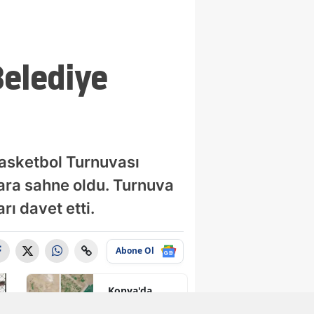
Belediye
Basketbol Turnuvası
ara sahne oldu. Turnuva
ı davet etti.
Abone Ol
Konya'da
kuruyan o