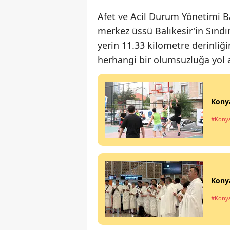
Afet ve Acil Durum Yönetimi Ba
merkez üssü Balıkesir'in Sındı
yerin 11.33 kilometre derinliğ
herhangi bir olumsuzluğa yol 
Konya
#Kony
Konya
#Kony