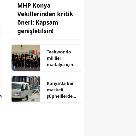
MHP Konya
Vekillerinden kritik
öneri: Kapsam
genişletilsin!
Taekwondo
millileri
madalya için
Ankara'da
kampa girdiler
Konya’da kar
maskeli
şüphelilerden
R
milyonluk
soygun