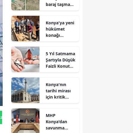
baraj taşma
noktasına
geldi
Konya'ya yeni
hükümet
konağı
geliyor: Temel
atıldı
5 Yıl Satmama
Şartıyla Düşük
Faizli Konut
Kredisi
Geliyor!
Konya'nın
tarihi mirası
için kritik
süreç: Son
durum
MHP
açıklandı
tan Gönder
Konya'dan
savunma