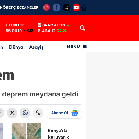
NÖBETÇİ ECZANELER
12
EURO
GRAM ALTIN
55,0619
6.494,12
5
%-0.13
% 0,02
in
Dünya
Asayiş
MENÜ
rem
de deprem meydana geldi.
Abone Ol
Konya'da
kuruyan o