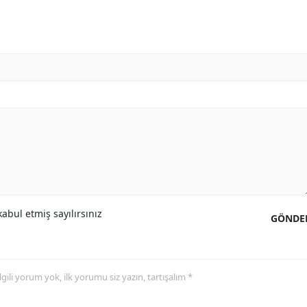
Mersin
İstanbul
İzmir
Kars
Kastamonu
Kayseri
Kırklareli
abul etmiş sayılırsınız
Kırşehir
GÖNDE
Kocaeli
Konya
 ilgili yorum yok, ilk yorumu siz yazın, tartışalım *
Kütahya