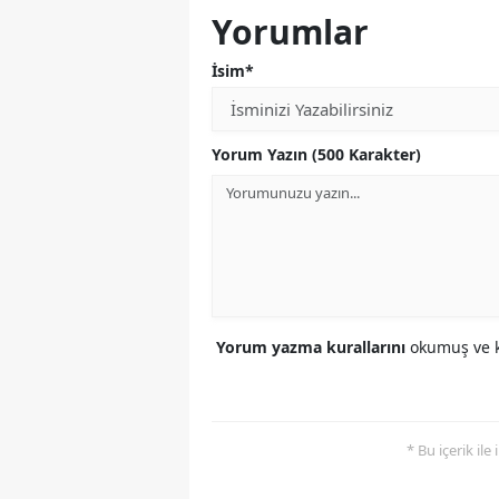
Yorumlar
İsim*
Yorum Yazın (500 Karakter)
Yorum yazma kurallarını
okumuş ve k
* Bu içerik ile