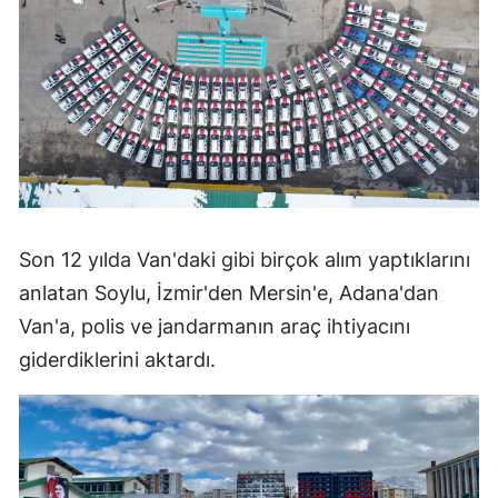
Malatya
Manisa
Kahramanmaraş
Mardin
Muğla
Son 12 yılda Van'daki gibi birçok alım yaptıklarını
Muş
anlatan Soylu, İzmir'den Mersin'e, Adana'dan
Nevşehir
Van'a, polis ve jandarmanın araç ihtiyacını
Niğde
giderdiklerini aktardı.
Ordu
Rize
Sakarya