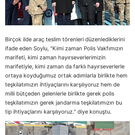
Mersin
İstanbul
İzmir
Birçok ilde araç teslim törenleri düzenlediklerini
Kars
ifade eden Soylu, "Kimi zaman Polis Vakfımızın
marifeti, kimi zaman hayırseverlerimizin
Kastamonu
marifetiyle, kimi zaman da farklı hayırseverlerle
Kayseri
ortaya koyduğumuz ortak adımlarla birlikte hem
Kırklareli
teşkilatımızın ihtiyaçlarını karşılıyoruz hem de
milli bütçeden gelenlerle birlikte gerek polis
Kırşehir
teşkilatımızın gerek jandarma teşkilatımızın bu
Kocaeli
tip ihtiyaçlarını karşılıyoruz." diye konuştu.
Konya
Kütahya