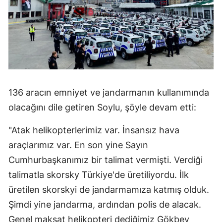
Samsun
Siirt
Sinop
Sivas
136 aracın emniyet ve jandarmanın kullanımında
Tekirdağ
olacağını dile getiren Soylu, şöyle devam etti:
Tokat
"Atak helikopterlerimiz var. İnsansız hava
Trabzon
araçlarımız var. En son yine Sayın
Tunceli
Cumhurbaşkanımız bir talimat vermişti. Verdiği
talimatla skorsky Türkiye'de üretiliyordu. İlk
Şanlıurfa
üretilen skorskyi de jandarmamıza katmış olduk.
Uşak
Şimdi yine jandarma, ardından polis de alacak.
Genel maksat helikopteri dediğimiz Gökbey
Van