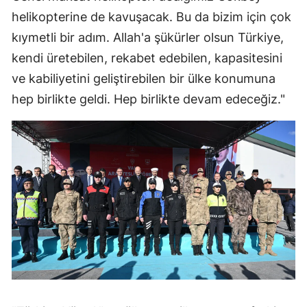
helikopterine de kavuşacak. Bu da bizim için çok
Yozgat
kıymetli bir adım. Allah'a şükürler olsun Türkiye,
Zonguldak
kendi üretebilen, rekabet edebilen, kapasitesini
ve kabiliyetini geliştirebilen bir ülke konumuna
Aksaray
hep birlikte geldi. Hep birlikte devam edeceğiz."
Bayburt
Karaman
Kırıkkale
Batman
Şırnak
Bartın
Ardahan
Iğdır