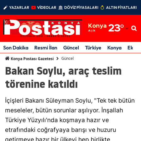
YAZARLAR
VİDEOLAR
DÖVİZ PİYASALARI
ALTIN FİYATLARI
Adana
Konya
23
°
Adıyaman
Açık
Afyonkarahisar
Son Dakika
Resmi İlan
Güncel
Türkiye
Konya
Ekon
Ağrı
Güncel
Konya Postası Gazetesi
Bakan Soylu, araç teslim
Amasya
törenine katıldı
Ankara
Antalya
İçişleri Bakanı Süleyman Soylu, "Tek tek bütün
Artvin
meseleler, bütün sorunlar aşılıyor. İnşallah
Türkiye Yüzyılı'nda koşmaya hazır ve
Aydın
etrafındaki coğrafyaya barışı ve huzuru
Balıkesir
getirmeye hazır bir ülkeyi hep birlikte