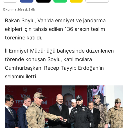
Edirne
Okunma Süresi: 2 dk
Elazığ
Bakan Soylu, Van'da emniyet ve jandarma
ekipleri için tahsis edilen 136 aracın teslim
Erzincan
törenine katıldı.
Erzurum
İl Emniyet Müdürlüğü bahçesinde düzenlenen
Eskişehir
törende konuşan Soylu, katılımcılara
Gaziantep
Cumhurbaşkanı Recep Tayyip Erdoğan'ın
selamını iletti.
Giresun
Gümüşhane
Hakkari
Hatay
Isparta