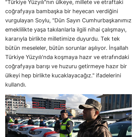
"Türkiye Yüzyılı"nın ülkeye, millete ve etraftaki
coğrafyaya bambaşka bir heyecan verdiğini
Yalova
vurgulayan Soylu, "Dün Sayın Cumhurbaşkanımız
Karabük
emeklilikte yaşa takılanlarla ilgili nihai çalışmayı,
Kilis
kararıyla birlikte milletimize duyurdu. Tek tek
bütün meseleler, bütün sorunlar aşılıyor. İnşallah
Osmaniye
Türkiye Yüzyılı'nda koşmaya hazır ve etrafındaki
Düzce
coğrafyaya barışı ve huzuru getirmeye hazır bir
ülkeyi hep birlikte kucaklayacağız." ifadelerini
kullandı.