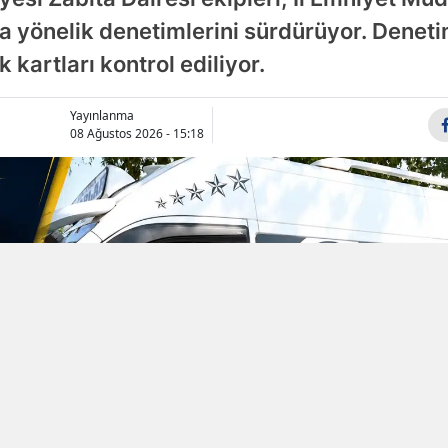
na yönelik denetimlerini sürdürüyor. Deneti
Samsun
 kartları kontrol ediliyor.
Siirt
Sinop
Yayınlanma
08 Ağustos 2026 - 15:18
Sivas
Tekirdağ
Tokat
Trabzon
Tunceli
Şanlıurfa
Uşak
Van