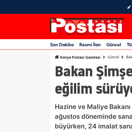
Son Dakika
Resmi İlan
Güncel
Tü
Güncel
Bak
Konya Postası Gazetesi
Bakan Şimşe
eğilim sürüy
Hazine ve Maliye Bakanı
ağustos döneminde sanayi
büyürken, 24 imalat sana