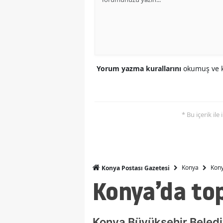
Yorum yazma kurallarını
okumuş ve k
* Bu içerik ile
Konya
Kony
Konya Postası Gazetesi
Konya’da top
Konya Büyükşehir Belediye