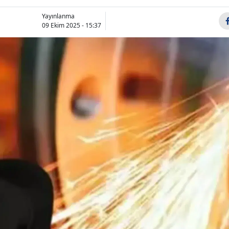
Bilecik
Yayınlanma
09 Ekim 2025 - 15:37
Bingöl
Bitlis
Bolu
Burdur
Bursa
Çanakkale
Çankırı
Çorum
Denizli
Diyarbakır