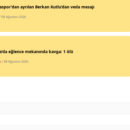
spor’dan ayrılan Berkan Kutlu’dan veda mesajı
Mersin
/ 08 Ağustos 2026
İstanbul
İzmir
Kars
a’da eğlence mekanında kavga: 1 ölü
Kastamonu
a
/ 08 Ağustos 2026
Kayseri
Kırklareli
Kırşehir
Kocaeli
Konya
Kütahya