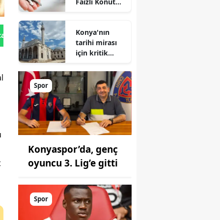
Faizli Konut
Kredisi
Geliyor!
Konya'nın
tan Gönder
tarihi mirası
için kritik
süreç: Son
durum
al
açıklandı
Spor
ü
Konyaspor’da, genç
oyuncu 3. Lig’e gitti
t
Spor