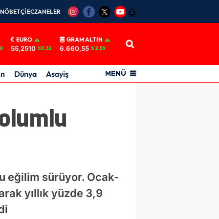
NÖBETÇİ ECZANELER
12
EURO
GRAM ALTIN
55,2510
6.660,55
18
%0.32
% 2,59
in
Dünya
Asayiş
MENÜ
 olumlu
 eğilim sürüyor. Ocak-
rak yıllık yüzde 3,9
di