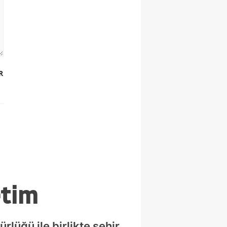
R
etim
lüğü ile birlikte şehir