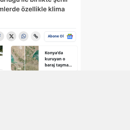
mlerde özellikle klima
Abone Ol
Konya'da
kuruyan o
baraj taşma
noktasına
geldi
Konya'ya yeni
hükümet
konağı
geliyor: Temel
atıldı
Konya’nın
turizmdeki
dev markası