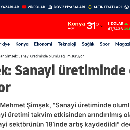
YAZARLAR
VİDEOLAR
DÖVİZ PİYASALARI
ALTIN FİYATLARI
Adana
Konya
31
°
DOLAR
Adıyaman
47,7436
Açık
%0.
Afyonkarahisar
rkiye
Konya
Ekonomi
Teknoloji
Sağlık
Spor
Magaz
Ağrı
an Şimşek: Sanayi üretiminde olumlu eğilim sürüyor
k: Sanayi üretiminde
Amasya
Ankara
or
Antalya
Artvin
 Mehmet Şimşek, "Sanayi üretiminde olumlu
Aydın
 üretimi takvim etkisinden arındırılmış ola
yi sektörünün 18’inde artış kaydedildi" de
Balıkesir