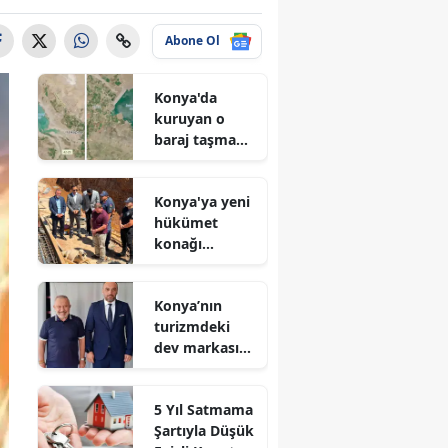
Abone Ol
Konya'da
kuruyan o
baraj taşma
noktasına
geldi
Konya'ya yeni
hükümet
konağı
geliyor: Temel
atıldı
Konya’nın
turizmdeki
dev markası
Nusret Argun,
Et sektöründe
5 Yıl Satmama
de zirveye
Şartıyla Düşük
oynuyor