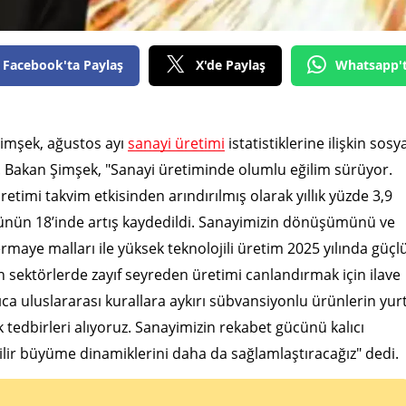
Edirne
Elazığ
Facebook'ta Paylaş
X'de Paylaş
Whatsapp'
Erzincan
Erzurum
imşek, ağustos ayı
sanayi üretimi
istatistiklerine ilişkin sosy
 Bakan Şimşek, "Sanayi üretiminde olumlu eğilim sürüyor.
Eskişehir
imi takvim etkisinden arındırılmış olarak yıllık yüzde 3,9
Gaziantep
ünün 18’inde artış kaydedildi. Sanayimizin dönüşümünü ve
Giresun
rmaye malları ile yüksek teknolojili üretim 2025 yılında güçl
 sektörlerde zayıf seyreden üretimi canlandırmak için ilave
Gümüşhane
ıca uluslararası kurallara aykırı sübvansiyonlu ürünlerin yur
Hakkari
ak tedbirleri alıyoruz. Sanayimizin rekabet gücünü kalıcı
lir büyüme dinamiklerini daha da sağlamlaştıracağız" dedi.
Hatay
Isparta