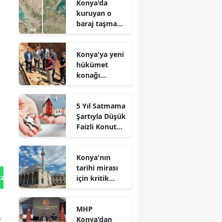
Konya'da
kuruyan o
baraj taşma
noktasına
geldi
Konya'ya yeni
hükümet
konağı
geliyor: Temel
atıldı
5 Yıl Satmama
Şartıyla Düşük
Faizli Konut
Kredisi
Geliyor!
Konya'nın
tarihi mirası
tan Gönder
için kritik
süreç: Son
durum
MHP
açıklandı
Konya'dan
k