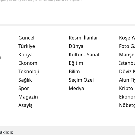
Malatya
Manisa
Kahramanmaraş
Güncel
Resmi İlanlar
Köşe Y
Türkiye
Dünya
Foto Ga
Mardin
Konya
Kültür - Sanat
Manşet
t
Muğla
Ekonomi
Eğitim
İstanb
Muş
Teknoloji
Bilim
Döviz K
Sağlık
Seçim Özel
Altın Fi
Nevşehir
Spor
Medya
Kripto 
Niğde
Magazin
Ekono
Asayiş
Nöbetç
Ordu
Rize
klıdır.
Sakarya