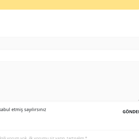
Mersin
İstanbul
İzmir
Kars
Kastamonu
Kayseri
Kırklareli
Kırşehir
abul etmiş sayılırsınız
Kocaeli
GÖNDE
Konya
Kütahya
 ilgili yorum yok, ilk yorumu siz yazın, tartışalım *