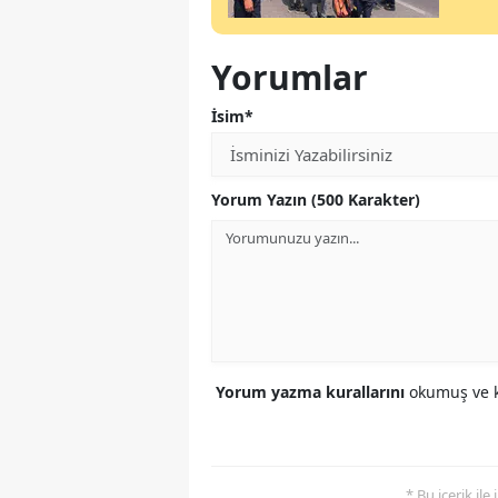
Yorumlar
İsim*
Yorum Yazın (500 Karakter)
Yorum yazma kurallarını
okumuş ve k
* Bu içerik ile