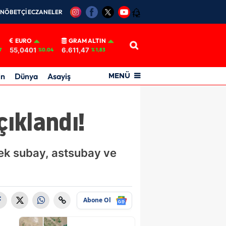
NÖBETÇİ ECZANELER
12
EURO
GRAM ALTIN
55,0401
6.611,47
7
%0.04
% 1,83
in
Dünya
Asayiş
MENÜ
çıklandı!
dek subay, astsubay ve
Abone Ol