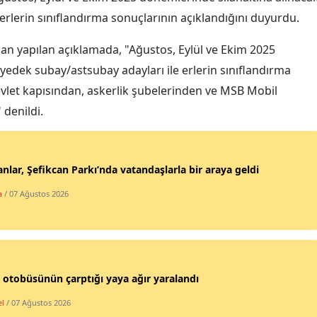
erlerin sınıflandırma sonuçlarının açıklandığını duyurdu.
Edirne
Elazığ
n yapılan açıklamada, "Ağustos, Eylül ve Ekim 2025
yedek subay/astsubay adayları ile erlerin sınıflandırma
Erzincan
evlet kapısından, askerlik şubelerinden ve MSB Mobil
Erzurum
denildi.
Eskişehir
Gaziantep
nlar, Şefikcan Parkı’nda vatandaşlarla bir araya geldi
Giresun
a
/ 07 Ağustos 2026
Gümüşhane
Hakkari
 otobüsünün çarptığı yaya ağır yaralandı
Hatay
l
/ 07 Ağustos 2026
Isparta