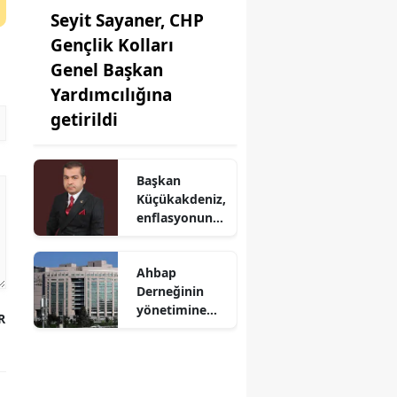
Seyit Sayaner, CHP
Gençlik Kolları
Genel Başkan
Yardımcılığına
getirildi
Başkan
Küçükakdeniz,
enflasyonun
Konya'daki
etkisini
Ahbap
değerlendirdi
Derneğinin
yönetimine
R
kayyum
atandı