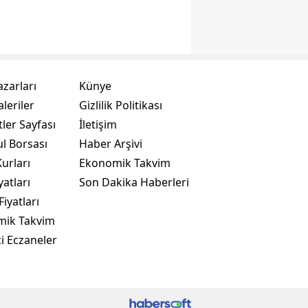
azarları
Künye
leriler
Gizlilik Politikası
ler Sayfası
İletişim
ul Borsası
Haber Arşivi
urları
Ekonomik Takvim
yatları
Son Dakika Haberleri
Fiyatları
mik Takvim
i Eczaneler