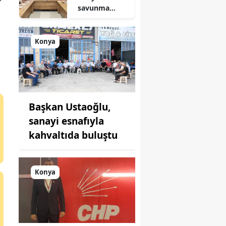
savunma
sanayisinde
yeni hamle: İlk
toplantı
Konya
yapıldı!
Başkan Ustaoğlu,
sanayi esnafıyla
kahvaltıda buluştu
Konya