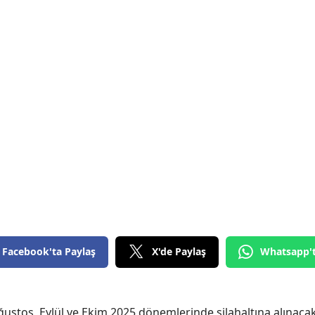
Bilecik
Bingöl
Bitlis
Bolu
Burdur
Bursa
Çanakkale
Çankırı
Çorum
Facebook'ta Paylaş
X'de Paylaş
Whatsapp'
Denizli
Diyarbakır
ustos, Eylül ve Ekim 2025 dönemlerinde silahaltına alınaca