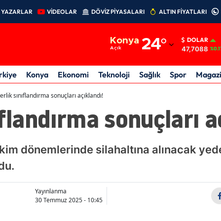
YAZARLAR
VİDEOLAR
DÖVİZ PİYASALARI
ALTIN FİYATLARI
Adana
Konya
24
°
DOLAR
Adıyaman
47,7088
Açık
%0.1
Afyonkarahisar
rkiye
Konya
Ekonomi
Teknoloji
Sağlık
Spor
Magaz
Ağrı
erlik sınıflandırma sonuçları açıklandı!
ıflandırma sonuçları a
Amasya
Ankara
Ekim dönemlerinde silahaltına alınacak ye
Antalya
du.
Artvin
Aydın
Yayınlanma
30 Temmuz 2025 - 10:45
Balıkesir