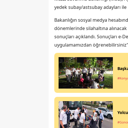
yedek subay/astsubay adayları ile 
Bakanlığın sosyal medya hesabında
dönemlerinde silahaltına alınacak 
sonuçları açıklandı. Sonuçları e-D
uygulamamızdan öğrenebilirsiniz" 
Başka
#Kony
Yolcu
#Günce