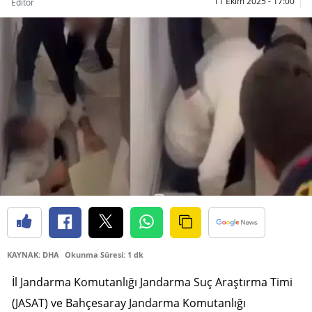
11 Ekim 2025 - 17:00
Editör
Bilecik
Bingöl
Bitlis
Bolu
Burdur
Bursa
Çanakkale
Çankırı
Çorum
KAYNAK: DHA
Okunma Süresi: 1 dk
Denizli
İl Jandarma Komutanlığı Jandarma Suç Araştırma Timi
Diyarbakır
(JASAT) ve Bahçesaray Jandarma Komutanlığı