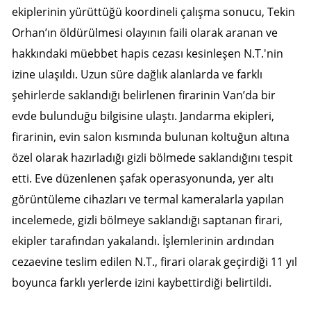
ekiplerinin yürüttüğü koordineli çalışma sonucu, Tekin
Edirne
Orhan’ın öldürülmesi olayının faili olarak aranan ve
Elazığ
hakkındaki müebbet hapis cezası kesinleşen N.T.'nin
izine ulaşıldı. Uzun süre dağlık alanlarda ve farklı
Erzincan
şehirlerde saklandığı belirlenen firarinin Van’da bir
Erzurum
evde bulunduğu bilgisine ulaştı. Jandarma ekipleri,
Eskişehir
firarinin, evin salon kısmında bulunan koltuğun altına
özel olarak hazırladığı gizli bölmede saklandığını tespit
Gaziantep
etti. Eve düzenlenen şafak operasyonunda, yer altı
Giresun
görüntüleme cihazları ve termal kameralarla yapılan
Gümüşhane
incelemede, gizli bölmeye saklandığı saptanan firari,
ekipler tarafından yakalandı. İşlemlerinin ardından
Hakkari
cezaevine teslim edilen N.T., firari olarak geçirdiği 11 yıl
Hatay
boyunca farklı yerlerde izini kaybettirdiği belirtildi.
Isparta