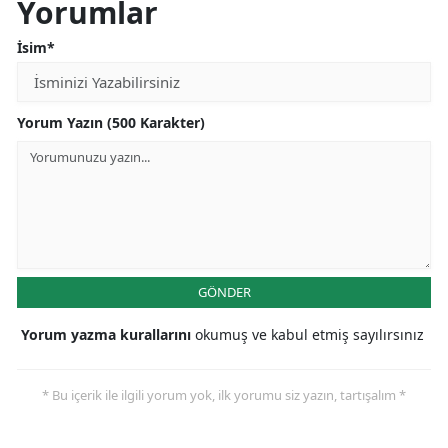
Yorumlar
Mersin
İsim*
İstanbul
İzmir
Yorum Yazın (500 Karakter)
Kars
Kastamonu
Kayseri
Kırklareli
GÖNDER
Kırşehir
Yorum yazma kurallarını
okumuş ve kabul etmiş sayılırsınız
Kocaeli
* Bu içerik ile ilgili yorum yok, ilk yorumu siz yazın, tartışalım *
Konya
Kütahya