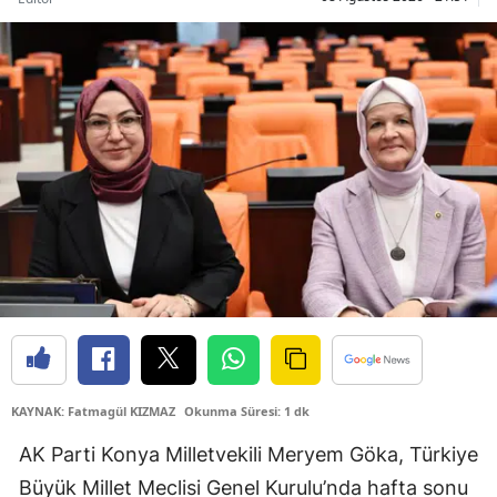
Samsun
Siirt
Sinop
Sivas
Tekirdağ
Tokat
Trabzon
Tunceli
Şanlıurfa
KAYNAK: Fatmagül KIZMAZ
Okunma Süresi: 1 dk
Uşak
AK Parti Konya Milletvekili Meryem Göka, Türkiye
Büyük Millet Meclisi Genel Kurulu’nda hafta sonu
Van