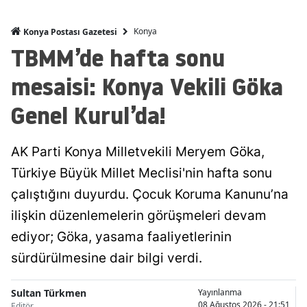
Malatya
Konya
Konya Postası Gazetesi
TBMM’de hafta sonu
Manisa
mesaisi: Konya Vekili Göka
Kahramanmaraş
Genel Kurul’da!
Mardin
Muğla
AK Parti Konya Milletvekili Meryem Göka,
Muş
Türkiye Büyük Millet Meclisi'nin hafta sonu
Nevşehir
çalıştığını duyurdu. Çocuk Koruma Kanunu’na
ilişkin düzenlemelerin görüşmeleri devam
Niğde
ediyor; Göka, yasama faaliyetlerinin
Ordu
sürdürülmesine dair bilgi verdi.
Rize
Sultan Türkmen
Yayınlanma
Sakarya
08 Ağustos 2026 - 21:51
Editör