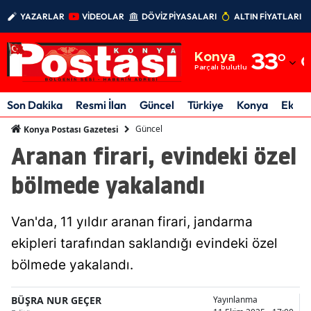
YAZARLAR
VİDEOLAR
DÖVİZ PİYASALARI
ALTIN FİYATLARI
Adana
Konya
33
°
Adıyaman
Parçalı bulutlu
Afyonkarahisar
Son Dakika
Resmi İlan
Güncel
Türkiye
Konya
Ekon
Ağrı
Güncel
Konya Postası Gazetesi
Aranan firari, evindeki özel
Amasya
bölmede yakalandı
Ankara
Antalya
Van'da, 11 yıldır aranan firari, jandarma
Artvin
ekipleri tarafından saklandığı evindeki özel
bölmede yakalandı.
Aydın
Balıkesir
BÜŞRA NUR GEÇER
Yayınlanma