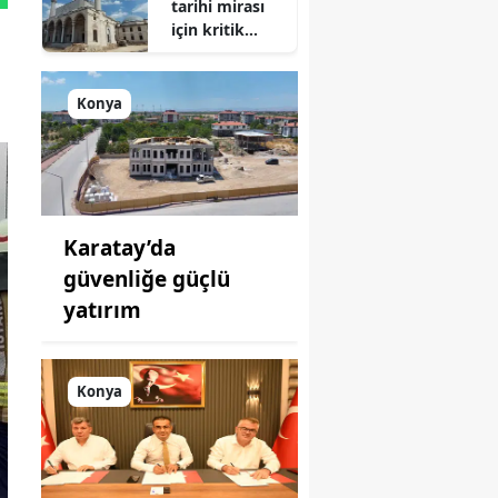
tarihi mirası
için kritik
süreç: Son
durum
açıklandı
Konya
Karatay’da
güvenliğe güçlü
yatırım
Konya