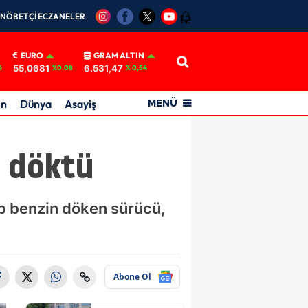
NÖBETÇİ ECZANELER
12
EURO
GRAM ALTIN
55,0681
6.531,47
6
%0.08
% 0,54
in
Dünya
Asayiş
MENÜ
n döktü
ıp benzin döken sürücü,
Abone Ol