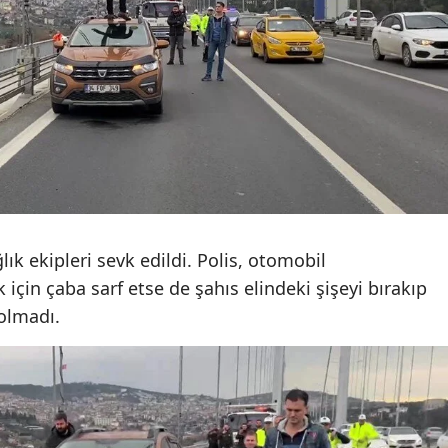
Samsun
Siirt
Sinop
Sivas
Tekirdağ
Tokat
ğlık ekipleri sevk edildi. Polis, otomobil
Trabzon
için çaba sarf etse de şahıs elindeki şişeyi bırakıp
olmadı.
Tunceli
Şanlıurfa
Uşak
Van