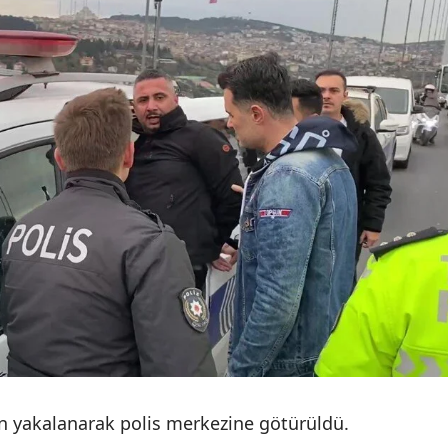
Yalova
Karabük
Kilis
Osmaniye
Düzce
an yakalanarak polis merkezine götürüldü.