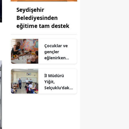
Seydişehir
Belediyesinden
eğitime tam destek
Çocuklar ve
gençler
eğlenirken
öğreniyor
İl Müdürü
Yiğit,
Selçuklu'daki
yaz kurslarını
ziyaret etti