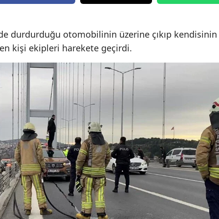
Edirne
Elazığ
e durdurduğu otomobilinin üzerine çıkıp kendisinin
n kişi ekipleri harekete geçirdi.
Erzincan
Erzurum
Eskişehir
Gaziantep
Giresun
Gümüşhane
Hakkari
Hatay
Isparta