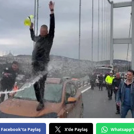
Bilecik
Bingöl
Bitlis
Bolu
Burdur
Bursa
Çanakkale
Çankırı
Çorum
Denizli
Diyarbakır
Facebook'ta Paylaş
X'de Paylaş
Whatsapp'