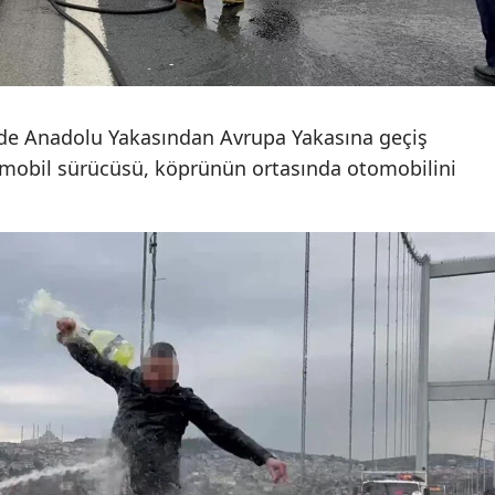
Mersin
İstanbul
İzmir
e Anadolu Yakasından Avrupa Yakasına geçiş
tomobil sürücüsü, köprünün ortasında otomobilini
Kars
Kastamonu
Kayseri
Kırklareli
Kırşehir
Kocaeli
Konya
Kütahya