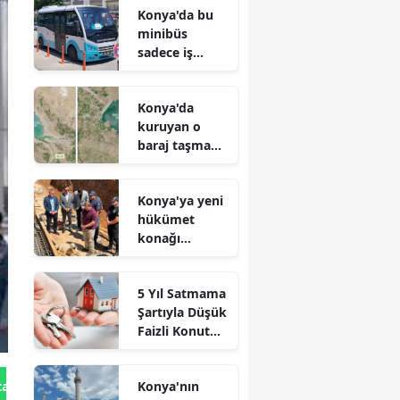
Konya'da bu
minibüs
sadece iş
arayanlar için
çalışıyor!
Konya'da
kuruyan o
baraj taşma
noktasına
geldi
Konya'ya yeni
hükümet
konağı
geliyor: Temel
atıldı
5 Yıl Satmama
Şartıyla Düşük
Faizli Konut
Kredisi
Geliyor!
Konya'nın
tan Gönder