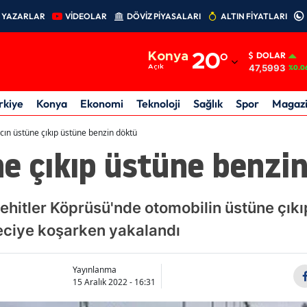
YAZARLAR
VİDEOLAR
DÖVİZ PİYASALARI
ALTIN FİYATLARI
Adana
Konya
20
°
DOLAR
Adıyaman
47,5993
Açık
%0.0
Afyonkarahisar
rkiye
Konya
Ekonomi
Teknoloji
Sağlık
Spor
Magaz
Ağrı
cın üstüne çıkıp üstüne benzin döktü
e çıkıp üstüne benzi
Amasya
Ankara
ehitler Köprüsü'nde otomobilin üstüne çık
Antalya
yeciye koşarken yakalandı
Artvin
Aydın
Yayınlanma
15 Aralık 2022 - 16:31
Balıkesir