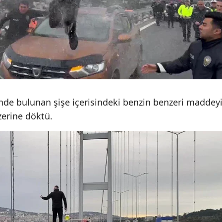
Malatya
Manisa
Kahramanmaraş
Mardin
Muğla
inde bulunan şişe içerisindeki benzin benzeri maddey
zerine döktü.
Muş
Nevşehir
Niğde
Ordu
Rize
Sakarya