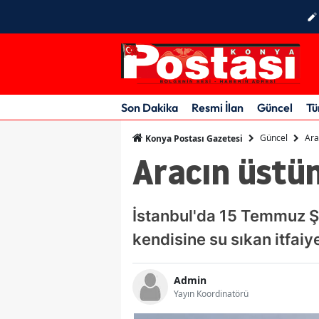
Son Dakika
Resmi İlan
Güncel
Tü
Güncel
Ara
Konya Postası Gazetesi
Aracın üstün
İstanbul'da 15 Temmuz Ş
kendisine su sıkan itfai
Admin
Yayın Koordinatörü