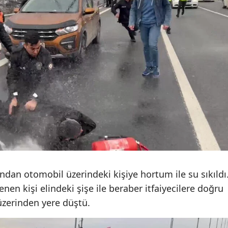
Yozgat
Zonguldak
Aksaray
Bayburt
Karaman
Kırıkkale
Batman
Şırnak
ından otomobil üzerindeki kişiye hortum ile su sıkıldı
Bartın
nen kişi elindeki şişe ile beraber itfaiyecilere doğru
zerinden yere düştü.
Ardahan
Iğdır