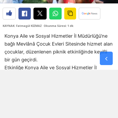
Samsun
Siirt
KAYNAK: Fatmagül KIZMAZ
Okunma Süresi: 1 dk
Sinop
Konya Aile ve Sosyal Hizmetler İl Müdürlüğü’ne
Sivas
bağlı Mevlânâ Çocuk Evleri Sitesinde hizmet alan
çocuklar, düzenlenen piknik etkinliğinde keyifli
Tekirdağ
bir gün geçirdi.
Tokat
Etkinliğe Konya Aile ve Sosyal Hizmetler İl
Trabzon
Müdürü Arif Topal da katıldı. Çocuklarla yakından
ilgilenen Topal, onların mutluluğuna ortak olarak
Tunceli
birlikte güzel vakit geçirdi.
Şanlıurfa
Uşak
Van