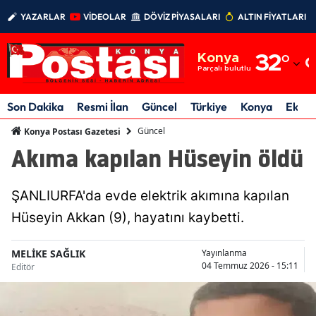
YAZARLAR
VİDEOLAR
DÖVİZ PİYASALARI
ALTIN FİYATLARI
Adana
Konya
32
°
Adıyaman
Parçalı bulutlu
Afyonkarahisar
Son Dakika
Resmi İlan
Güncel
Türkiye
Konya
Ekon
Ağrı
Güncel
Konya Postası Gazetesi
Akıma kapılan Hüseyin öldü
Amasya
Ankara
ŞANLIURFA'da evde elektrik akımına kapılan
Antalya
Hüseyin Akkan (9), hayatını kaybetti.
Artvin
MELİKE SAĞLIK
Yayınlanma
04 Temmuz 2026 - 15:11
Editör
Aydın
Balıkesir