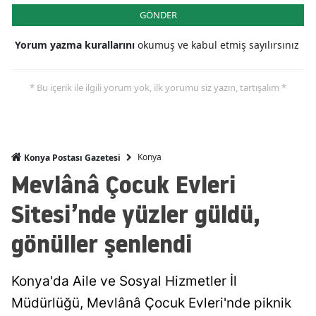
GÖNDER
Mersin
Yorum yazma kurallarını
okumuş ve kabul etmiş sayılırsınız
İstanbul
İzmir
* Bu içerik ile ilgili yorum yok, ilk yorumu siz yazın, tartışalım *
Kars
Kastamonu
Konya
Konya Postası Gazetesi
Kayseri
Mevlânâ Çocuk Evleri
Kırklareli
Sitesi’nde yüzler güldü,
Kırşehir
gönüller şenlendi
Kocaeli
Konya'da Aile ve Sosyal Hizmetler İl
Konya
Müdürlüğü, Mevlânâ Çocuk Evleri'nde piknik
Kütahya