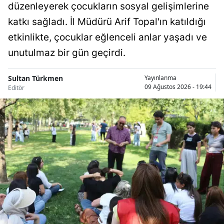
düzenleyerek çocukların sosyal gelişimlerine
Malatya
katkı sağladı. İl Müdürü Arif Topal'ın katıldığı
Manisa
etkinlikte, çocuklar eğlenceli anlar yaşadı ve
unutulmaz bir gün geçirdi.
Kahramanmaraş
Mardin
Sultan Türkmen
Yayınlanma
09 Ağustos 2026 - 19:44
Editör
Muğla
Muş
Nevşehir
Niğde
Ordu
Rize
Sakarya