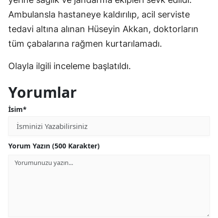
Edirne
Ambulansla hastaneye kaldırılıp, acil serviste
tedavi altına alınan Hüseyin Akkan, doktorların
Elazığ
tüm çabalarına rağmen kurtarılamadı.
Erzincan
Olayla ilgili inceleme başlatıldı.
Erzurum
Yorumlar
Eskişehir
İsim*
Gaziantep
Giresun
Yorum Yazın (500 Karakter)
Gümüşhane
Hakkari
Hatay
Isparta