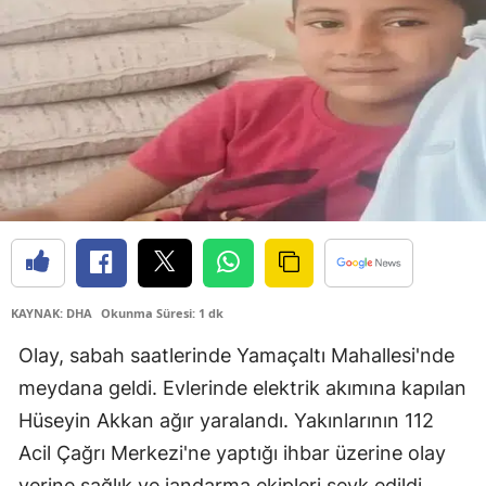
Bilecik
Bingöl
Bitlis
Bolu
Burdur
Bursa
Çanakkale
KAYNAK: DHA
Okunma Süresi: 1 dk
Çankırı
Olay, sabah saatlerinde Yamaçaltı Mahallesi'nde
Çorum
meydana geldi. Evlerinde elektrik akımına kapılan
Hüseyin Akkan ağır yaralandı. Yakınlarının 112
Denizli
Acil Çağrı Merkezi'ne yaptığı ihbar üzerine olay
Diyarbakır
yerine sağlık ve jandarma ekipleri sevk edildi.